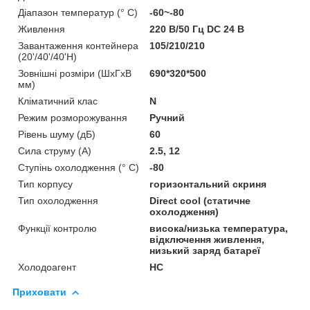
Діапазон температур (° C)
-60~-80
Живлення
220 В/50 Гц DC 24 В
Завантаження контейнера
105/210/210
(20'/40'/40'H)
Зовнішні розміри (ШхГхВ
690*320*500
мм)
Кліматичний клас
N
Режим розморожування
Ручний
Рівень шуму (дБ)
60
Сила струму (А)
2.5, 12
Ступінь охолодження (° C)
-80
Тип корпусу
горизонтальний скриня
Тип охолодження
Direct cool (статичне
охолодження)
Функції контролю
висока/низька температура,
відключення живлення,
низький заряд батареї
Холодоагент
HC
Приховати