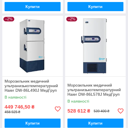
Купити
Купити
–2%
–2%
Морозильник медичний
Морозильник медичний
ультранизькотемпературний
ультранизькотемпературний
Haier DW-86L490J МедГруп
Haier DW-86L578J МедГруп
В наявності
В наявності
449 746,50
₴
528 612
₴
539 400 ₴
458 925 ₴
Купити
Купити