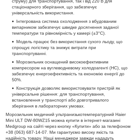
струму) для транспортування, так і від 220 В для
стаціонарного зберігання, що забезпечує
універсальність використання.
Інтегрована система охолодження з вбудованим
випарником забезпечує швидке досягнення заданої
температури та рівномірність у камері (±3°C).
Модель працює без використання сухого льоду, що
спрощує логістику та знижує витрати при
транспортуванні.
Морозильник оснащений високоефективним
компресором на вуглеводневому холодоагенті (HC), що
забезпечує енергоефективність та економію енергії до
50%.
Конструкція дозволяє використовувати пристрій як
універсальне рішення: для транспортування,
встановлення у транспорті або довготривалого
зберігання в лабораторних умовах.
Морозильник медичний ультранизькотемпературний Haier
Mini ULT DW-80WZ15 можна купити в інтернет-магазині
Medgroup на сайті через кнопку «Купити» або за телефоном
+38 (063) 687-14-07. Ми гарантуємо високу якість та
надійність товару. Наші менеджери завжди нададуть