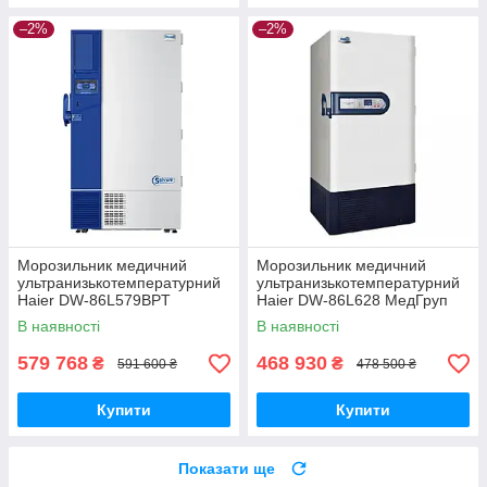
–2%
–2%
Морозильник медичний
Морозильник медичний
ультранизькотемпературний
ультранизькотемпературний
Haier DW-86L579BPT
Haier DW-86L628 МедГруп
МедГруп
В наявності
В наявності
579 768
468 930
₴
₴
591 600 ₴
478 500 ₴
Купити
Купити
Показати ще