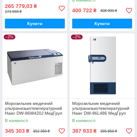
В наявності
265 779,03
₴
400 722
₴
408 900 ₴
273 999 ₴
Купити
Купити
–2%
–2%
Морозильник медичний
Морозильник медичний
ультранизькотемпературний
ультранизькотемпературний
Haier DW-86W420J МедГруп
Haier DW-86L486 МедГруп
В наявності
В наявності
345 303
387 933
₴
₴
352 350 ₴
395 850 ₴