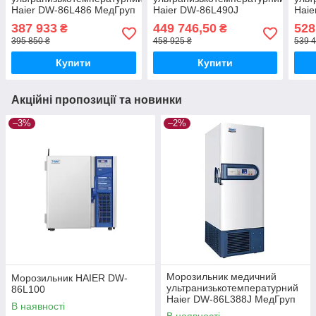
Haier DW-86L486 МедГруп
Haier DW-86L490J
Haie
МедГруп
Мед
387 933
449 746,50
528
₴
₴
395 850 ₴
458 925 ₴
539 4
Купити
Купити
Акційні пропозиції та новинки
–3%
–2%
Морозильник медичний
Морозильник HAIER DW-
ультранизькотемпературний
86L100
Haier DW-86L388J МедГруп
В наявності