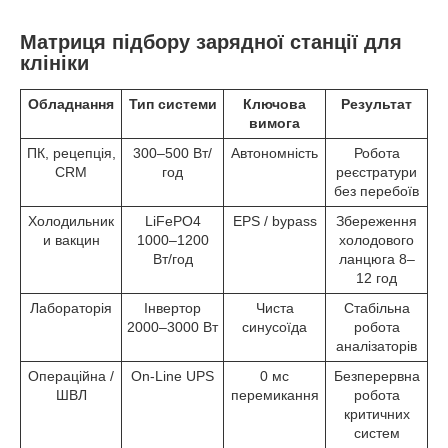
Матриця підбору зарядної станції для
клініки
Обладнання
Тип системи
Ключова
Результат
вимога
ПК, рецепція,
300–500 Вт/
Автономність
Робота
CRM
год
реєстратури
без перебоїв
Холодильник
LiFePO4
EPS / bypass
Збереження
и вакцин
1000–1200
холодового
Вт/год
ланцюга 8–
12 год
Лабораторія
Інвертор
Чиста
Стабільна
2000–3000 Вт
синусоїда
робота
аналізаторів
Операційна /
On-Line UPS
0 мс
Безперервна
ШВЛ
перемикання
робота
критичних
систем