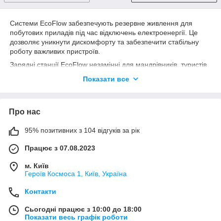
Системи EcoFlow забезпечують резервне живлення для
побутових приладів під час відключень електроенергії. Це
дозволяє уникнути дискомфорту та забезпечити стабільну
роботу важливих пристроїв.
Зарядні станції EcoFlow незамінні для мандрівників, туристів
та кемперів. Вони дозволяють заряджати мобільні пристрої,
Показати все
ноутбуки, освітлення та інше обладнання навіть у
найвіддаленіших куточках планети.
EcoFlow пропонує рішення для малого та середнього бізнесу,
Про нас
які потребують надійного джерела енергії. Це особливо
актуально для будівельних майданчиків, мобільних офісів та
95% позитивних з 104 відгуків за рік
інших місць, де доступ до електромережі обмежений.
Під час стихійних лих, аварій та інших непередбачуваних
Працює з 07.08.2023
ситуацій системи EcoFlow забезпечують стабільне живлення,
м. Київ
що може врятувати життя та забезпечити комфорт у
Героїв Космоса 1, Київ, Україна
складних умовах.
Системи енергонезалежності EcoFlow – це надійне та
Контакти
ефективне рішення для забезпечення стабільного
електроживлення в будь-яких умовах. Вони поєднують в собі
Сьогодні працює з 10:00 до 18:00
високу потужність, мобільність та екологічність, що робить їх
Показати весь графік роботи