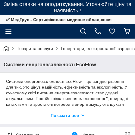
Зміна ставки на оподаткування. Уточнюйте ціну та
наявність !
✅ МедГруп - Сертифіковане медичне обладнання
Товари та послуги
Генератори, електростанції, зарядні 
Системи енергонезалежності EcoFlow
Системи енергонезалежності EcoFlow – це вигідне рішення
для тих, хто цінує надійність, ефективність та екологічність. У
сучасному світі питання енергонезалежності стає дедалі
актуальнішим. Постійні відключення електроенергії, природні
катаклізми та зростаючі потреби в енергії змушують шукати
альтернативні джерела живлення.
Показати все
EcoFlow – це інноваційний бренд, який спеціалізується на
розробці та виробництві портативних зарядних станцій та
систем енергонезалежності. Завдяки передовим технологіям
Сортування
0
Фільтри