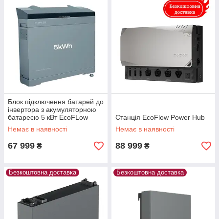
Блок підключення батарей до
інвертора з акумуляторною
батареєю 5 кВт EcoFLow
Станція EcoFlow Power Hub
Power Ocean МедГруп
Немає в наявності
Немає в наявності
67 999
88 999
₴
₴
Безкоштовна доставка
Безкоштовна доставка