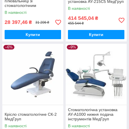
плювальниці зі
установка AY-215C5 МедГруп
стоматологічним
В наявності
світильником МедГруп
В наявності
414 545,04
₴
28 397,46
₴
31 206 ₴
455 544 ₴
Купити
Купити
–6%
–9%
Стоматологічна установка
Крісло стоматологічне СК-2
AY-A1000 нижня подача
МедГруп
інструментів МедГруп
В наявності
В наявності