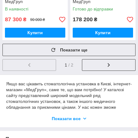
МедГруп
МедГруп
В наявності
Готово до відправки
87 300
178 200
₴
₴
90 000 ₴
Купити
Купити
Показати ще
1
/ 2
Якщо вас цікавить стоматологічна установка в Києві, інтернет-
магазин «МедГруп», саме те, що вам потрібно! У каталозі
сайту представлений широкий модельний ряд
стоматологічних установок, а також іншого медичного
обладнання за приємними цінами. У нас кожен зможе
підібрати для себе високоякісну медичну апаратуру від
Показати все
найкращих світових виробників.
Що таке стоматологічна установка?
Стоматологічна установка
– це комплекс, що