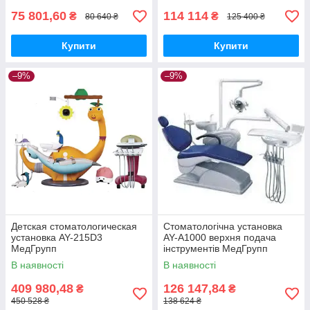
75 801,60
114 114
₴
₴
80 640 ₴
125 400 ₴
Купити
Купити
–9%
–9%
Детская стоматологическая
Стоматологічна установка
установка AY-215D3
AY-A1000 верхня подача
МедГрупп
інструментів МедГрупп
В наявності
В наявності
409 980,48
126 147,84
₴
₴
450 528 ₴
138 624 ₴