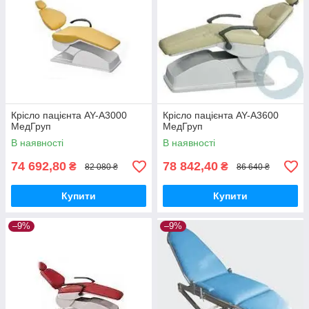
Крісло пацієнта AY-A3000
Крісло пацієнта AY-A3600
МедГруп
МедГруп
В наявності
В наявності
74 692,80
78 842,40
₴
₴
82 080 ₴
86 640 ₴
Купити
Купити
–9%
–9%