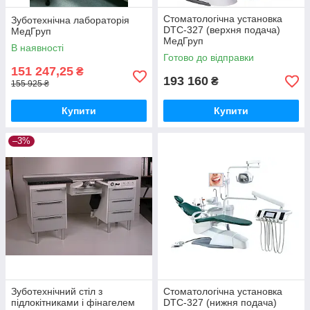
Стоматологічна установка
Зуботехнічна лабораторія
DTC-327 (верхня подача)
МедГруп
МедГруп
В наявності
Готово до відправки
151 247,25
₴
193 160
₴
155 925 ₴
Купити
Купити
–3%
Зуботехнічний стіл з
Стоматологічна установка
підлокітниками і фінагелем
DTC-327 (нижня подача)