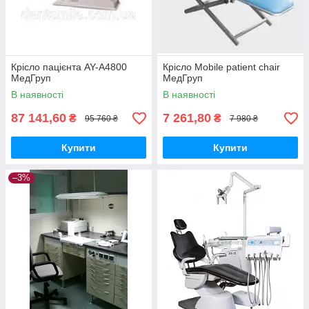
Крісло пацієнта AY-A4800
Крісло Mobile patient chair
МедГруп
МедГруп
В наявності
В наявності
87 141,60
7 261,80
₴
₴
95 760 ₴
7 980 ₴
Купити
Купити
–3%