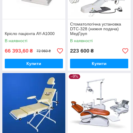
Стоматологічна установка
DTC-328 (нижня подача)
Крісло пацієнта AY-A1000
МедГруп
В наявності
В наявності
66 393,60
223 600
₴
₴
72 960 ₴
Купити
Купити
–9%