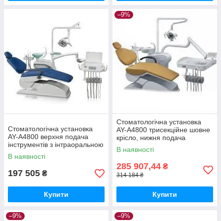
–9%
Стоматологічна установка
Стоматологічна установка
AY-A4800 трисекційне шовне
AY-A4800 верхня подача
крісло, нижня подача
інструментів з інтраоральною
інструментів МедГруп
В наявності
камерою МедГруп
В наявності
285 907,44
₴
197 505
₴
314 184 ₴
Купити
Купити
–9%
–9%