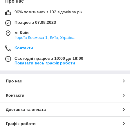
Про нас
складається з інструментів та різних елементів (механічних,
електричних, гідравлічних), без яких неможливо виконати
96% позитивних з 102 відгуків за рік
грамотне лікування зубів. У сукупності все це разом створює
спеціальну систему. В основну комплектацію стоматологічних
Працює з 07.08.2023
установок входять:
м. Київ
Блок лікаря;
Героїв Космоса 1, Київ, Україна
Крісло пацієнта;
Контакти
Додаткові опції (залежно від моделі).
Види стоматологічних установок
Сьогодні працює з 10:00 до 18:00
Показати весь графік роботи
Сьогодні існує кілька видів стоматологічних установок. Вони
діляться за такими критеріями:
Блок лікаря – це може бути стоматологічна
Про нас
установка з верхньою подачею інструментів або з
нижньою.
Контакти
Крісло пацієнта може бути електромеханічним або
гідравлічним.
Доставка та оплата
Привід – електричний чи повітряний.
Блок асистента – інжекторна чи вакуумна система
відсмоктування.
Графік роботи