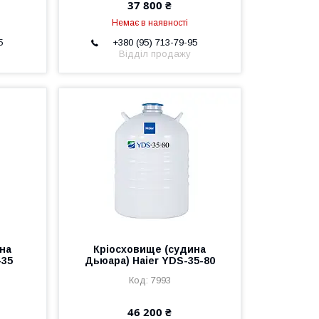
37 800 ₴
Немає в наявності
5
+380 (95) 713-79-95
Відділ продажу
на
Кріосховище (судина
-35
Дьюара) Haier YDS-35-80
7993
46 200 ₴