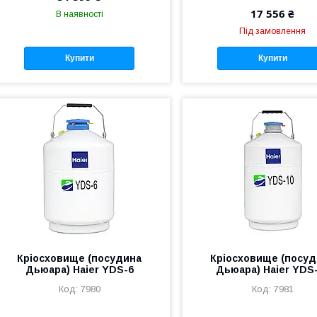
17 556 ₴
В наявності
Під замовлення
Купити
Купити
Кріосховище (посудина
Кріосховище (посу
Дьюара) Haier YDS-6
Дьюара) Haier YDS
7980
7981