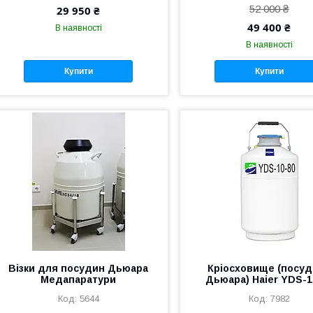
52 000 ₴
29 950 ₴
49 400 ₴
В наявності
В наявності
Купити
Купити
Візки для посудин Дьюара
Кріосховище (посу
Медапаратури
Дьюара) Haier YDS-1
5644
7982