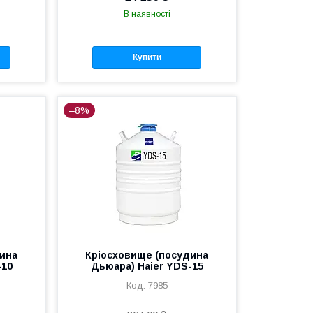
В наявності
Купити
–8%
дина
Кріосховище (посудина
-10
Дьюара) Haier YDS-15
7985