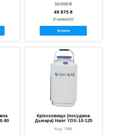
52 500 ₴
49 875 ₴
В наявності
Купити
дина
Кріосховище (посудина
0-80
Дьюара) Haier YDS-10-125
7983