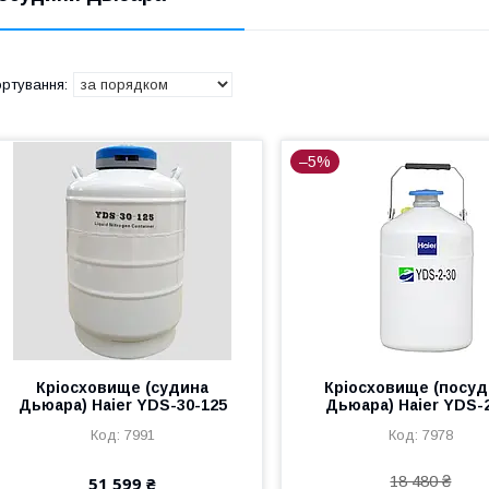
–5%
Кріосховище (судина
Кріосховище (посу
Дьюара) Haier YDS-30-125
Дьюара) Haier YDS-
7991
7978
18 480 ₴
51 599 ₴