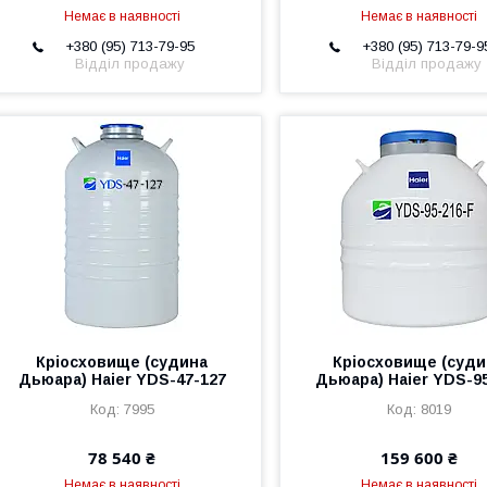
Немає в наявності
Немає в наявності
+380 (95) 713-79-95
+380 (95) 713-79-9
Відділ продажу
Відділ продажу
Кріосховище (судина
Кріосховище (суди
Дьюара) Haier YDS-47-127
Дьюара) Haier YDS-9
7995
8019
78 540 ₴
159 600 ₴
Немає в наявності
Немає в наявності