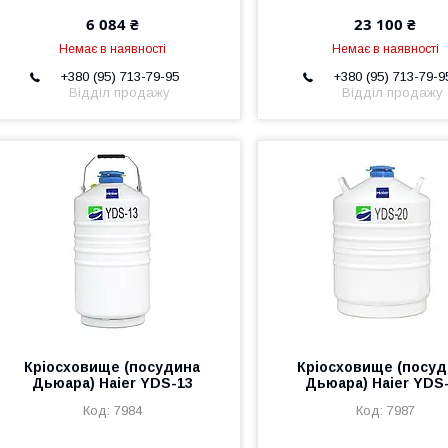
6 084 ₴
23 100 ₴
Немає в наявності
Немає в наявності
+380 (95) 713-79-95
+380 (95) 713-79-9
Відділ продажу
Відділ продажу
Кріосховище (посудина
Кріосховище (посу
Дьюара) Haier YDS-13
Дьюара) Haier YDS
7984
7987