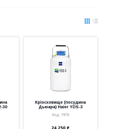
дина
Кріосховище (посудина
2-30
Дьюара) Haier YDS-3
7979
24 250 ₴