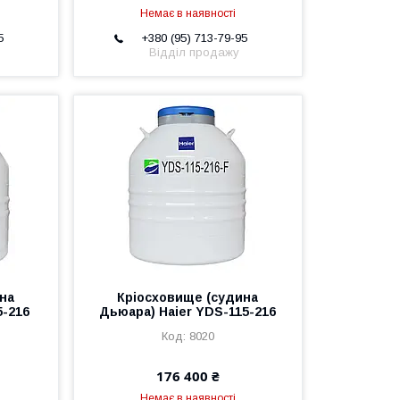
Немає в наявності
5
+380 (95) 713-79-95
Відділ продажу
на
Кріосховище (судина
5-216
Дьюара) Haier YDS-115-216
8020
176 400 ₴
Немає в наявності