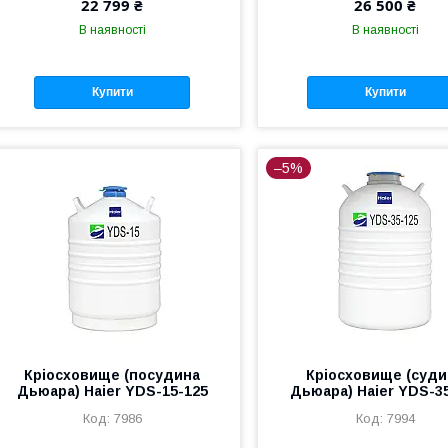
22 799 ₴
26 500 ₴
В наявності
В наявності
Купити
Купити
–5%
Кріосховище (посудина
Кріосховище (суди
Дьюара) Haier YDS-15-125
Дьюара) Haier YDS-3
7986
7994