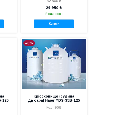
32 500 ₴
29 950 ₴
В наявності
Купити
–5%
на
Кріосховище (судина
5-125
Дьюара) Haier YDS-35B-125
8063