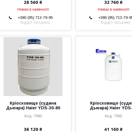
28 560 ₴
32 760 ₴
Немає в наявності
Немає в наявності
+380 (95) 713-79-95
+380 (95) 713-79-9
Відділ продажу
Відділ продажу
Кріосховище (судина
Кріосховище (суди
Дьюара) Haier YDS-30-80
Дьюара) Haier YDS
7990
7992
36 120 ₴
41 160 ₴