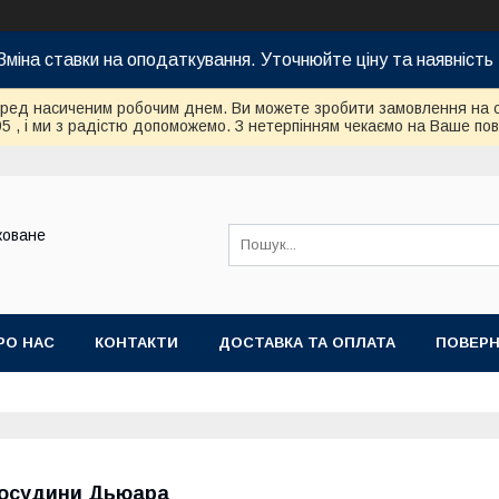
Зміна ставки на оподаткування. Уточнюйте ціну та наявність 
еред насиченим робочим днем. Ви можете зробити замовлення на 
95 , і ми з радістю допоможемо. З нетерпінням чекаємо на Ваше по
коване
РО НАС
КОНТАКТИ
ДОСТАВКА ТА ОПЛАТА
ПОВЕРН
осудини Дьюара