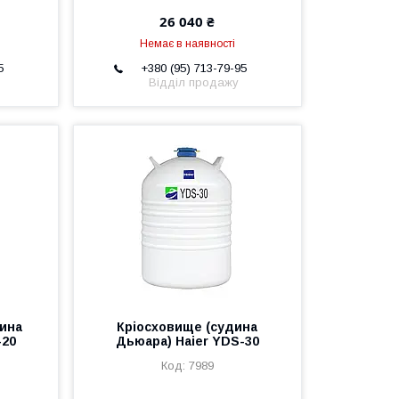
26 040 ₴
Немає в наявності
5
+380 (95) 713-79-95
Відділ продажу
дина
Кріосховище (судина
-20
Дьюара) Haier YDS-30
7989