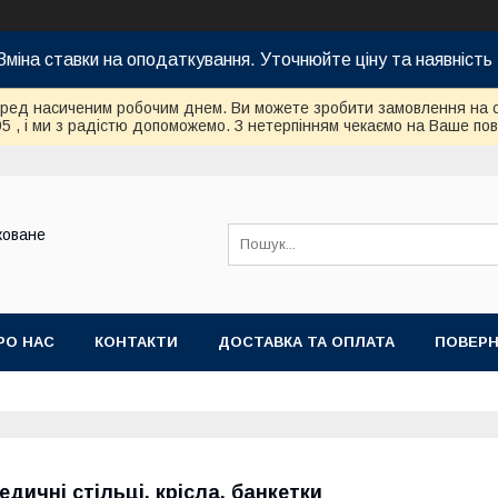
Зміна ставки на оподаткування. Уточнюйте ціну та наявність 
еред насиченим робочим днем. Ви можете зробити замовлення на 
95 , і ми з радістю допоможемо. З нетерпінням чекаємо на Ваше по
коване
РО НАС
КОНТАКТИ
ДОСТАВКА ТА ОПЛАТА
ПОВЕРН
едичні стільці, крісла, банкетки