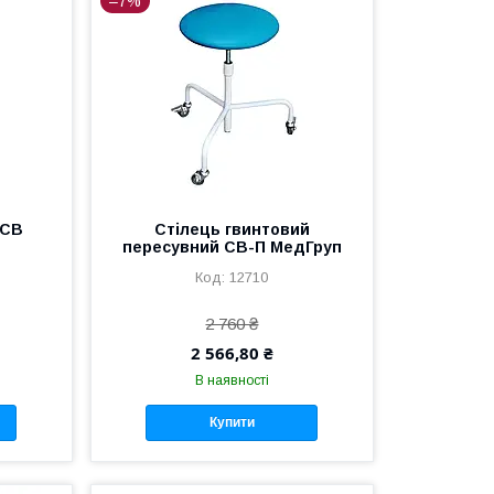
–7%
 СВ
Стілець гвинтовий
пересувний СВ-П МедГруп
12710
2 760 ₴
2 566,80 ₴
В наявності
Купити