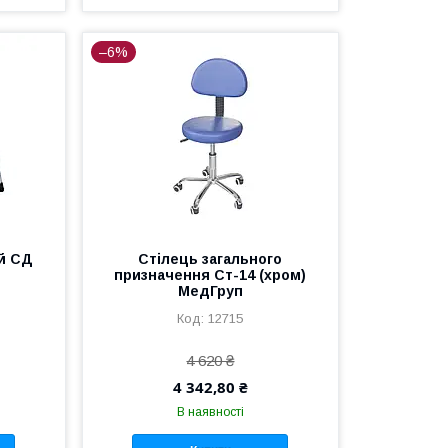
–6%
й СД
Стілець загального
призначення Ст-14 (хром)
МедГруп
12715
4 620 ₴
4 342,80 ₴
В наявності