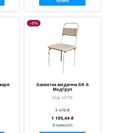
Купити
–6%
ікаря
Банкетка медична БК-6
МедГруп
12718
1 176 ₴
1 105,44 ₴
В наявності