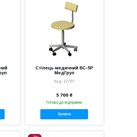
ний
Стілець медичний ВС-5Р
руп
МедГруп
12707
5 700 ₴
Готово до відправки
Купити