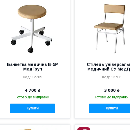
Банкетка медична В-5Р
Стілець універсаль
МедГруп
медичний СУ МедГ
12705
12706
4 700 ₴
3 000 ₴
Готово до відправки
Готово до відправки
Купити
Купити