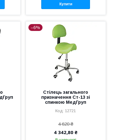
Купити
–6%
го
Стілець загального
едГруп
призначення Ст-13 зі
спинкою МедГруп
12721
4 620 ₴
4 342,80 ₴
В наявності