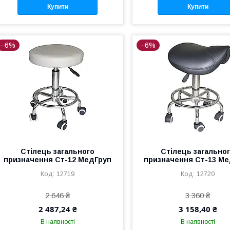
Купити
Купити
–6%
–6%
Стілець загального
Стілець загально
призначення Ст-12 МедГруп
призначення Ст-13 М
12719
12720
2 646 ₴
3 360 ₴
2 487,24 ₴
3 158,40 ₴
В наявності
В наявності