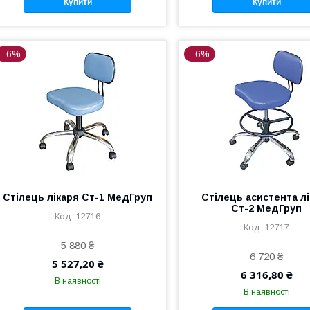
Купити
Купити
–6%
–6%
Стілець лікаря Ст-1 МедГруп
Стілець асистента л
Cт-2 МедГруп
12716
12717
5 880 ₴
6 720 ₴
5 527,20 ₴
6 316,80 ₴
В наявності
В наявності