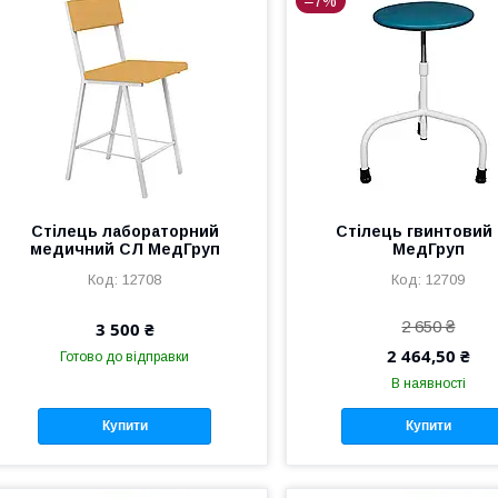
–7%
Стілець лабораторний
Стілець гвинтовий
медичний СЛ МедГруп
МедГруп
12708
12709
2 650 ₴
3 500 ₴
2 464,50 ₴
Готово до відправки
В наявності
Купити
Купити