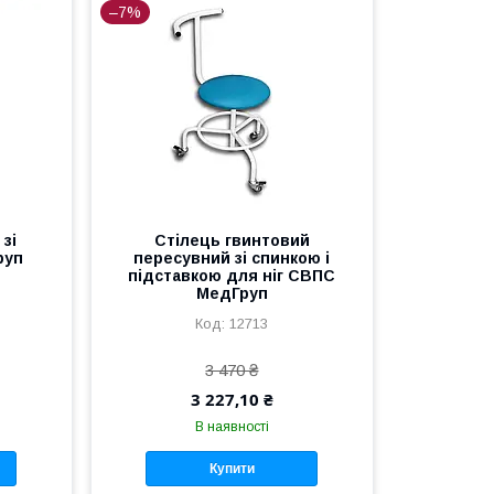
–7%
зі
Стілець гвинтовий
руп
пересувний зі спинкою і
підставкою для ніг СВПС
МедГруп
12713
3 470 ₴
3 227,10 ₴
В наявності
Купити