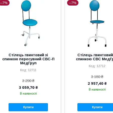
–7%
–7%
Стілець гвинтовий зі
Стілець гвинтовий 
спинкою пересувний СВС-П
спинкою СВС МедГ
МедГруп
12712
12711
3 180 ₴
3 290 ₴
2 957,40 ₴
3 059,70 ₴
В наявності
В наявності
Купити
Купити