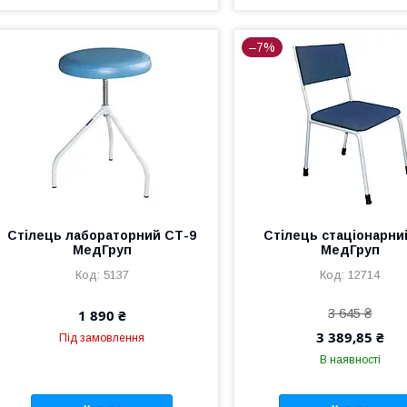
–7%
Стілець лабораторний СТ-9
Стілець стаціонарни
МедГруп
МедГруп
5137
12714
3 645 ₴
1 890 ₴
3 389,85 ₴
Під замовлення
В наявності