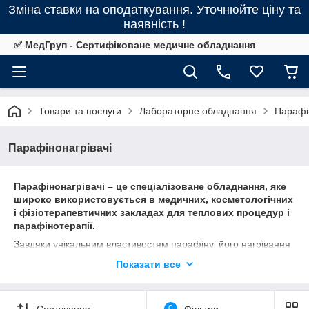
Зміна ставки на оподаткування. Уточнюйте ціну та
наявність !
✅ МедГруп - Сертифіковане медичне обладнання
Товари та послуги
Лабораторне обладнання
Парафі
Парафінонагрівачі
Парафінонагрівачі – це спеціалізоване обладнання, яке
широко використовується в медичних, косметологічних
і фізіотерапевтичних закладах для теплових процедур і
парафінотерапії.
Завдяки унікальним властивостям парафіну, його нагрівання
сприяє глибокому прогріванню тканин, стимулює кровообіг,
Показати все
розслаблює м’язи та знімає больові відчуття. Інтернет-
магазин Medgroup пропонує широкий вибір
парафінонагрівачів, які відповідають найвищим стандартам
Сортування
0
Фільтри