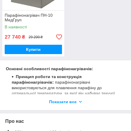
Парафінонагрівач ПН-10
МедГруп
В наявності
27 740
₴
29 200 ₴
Купити
Основні особливості парафінонагрівачів:
Принцип роботи та конструкція
парафінонагрівачів:
парафінонагрівачі
використовуються для плавлення парафіну до
оптимальної температури, за якої він набуває текучої
консистенції, і його легко нанести на шкіру. При цьому
Показати все
температура підтримується на рівні, комфортному для
пацієнта, за рахунок вбудованих термостатів і систем
регулювання нагріву. Більшість моделей оснащені
Про нас
датчиками, які підтримують стабільну температуру і
запобігають перегріванню. Також сучасні