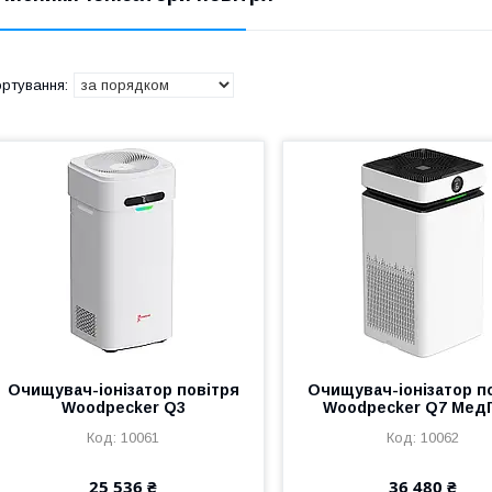
Очищувач-іонізатор повітря
Очищувач-іонізатор п
Woodpecker Q3
Woodpecker Q7 Мед
10061
10062
25 536 ₴
36 480 ₴