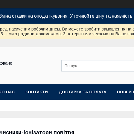
Зміна ставки на оподаткування. Уточнюйте ціну та наявність 
еред насиченим робочим днем. Ви можете зробити замовлення на 
95 , і ми з радістю допоможемо. З нетерпінням чекаємо на Ваше по
коване
РО НАС
КОНТАКТИ
ДОСТАВКА ТА ОПЛАТА
ПОВЕРН
чисники-іонізатори повітря