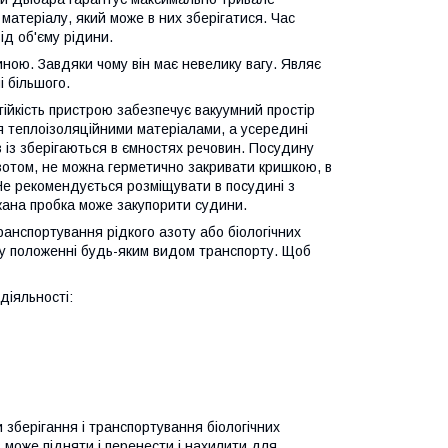
 матеріалу, який може в них зберігатися. Час
ід об'єму рідини.
ною. Завдяки чому він має невелику вагу. Являє
 більшого.
ійкість пристрою забезпечує вакуумний простір
ся теплоізоляційними матеріалами, а усередині
 із зберігаються в ємностях речовин. Посудину
зотом, не можна герметично закривати кришкою, в
е рекомендується розміщувати в посудині з
жана пробка може закупорити судини.
анспортування рідкого азоту або біологічних
му положенні будь-яким видом транспорту. Щоб
діяльності:
зберігання і транспортування біологічних
ів може підняти і перенести і нахилити для