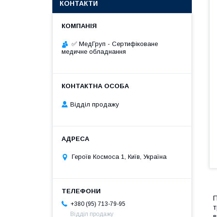
КОНТАКТИ
✅ МедГруп - Сертифіковане
медичне обладнання
Відділ продажу
Героїв Космоса 1, Київ, Україна
П
+380 (95) 713-79-95
т
Відділ продажу
в