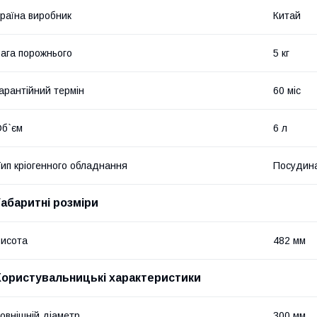
раїна виробник
Китай
ага порожнього
5 кг
арантійний термін
60 міс
б`єм
6 л
ип кріогенного обладнання
Посудин
Габаритні розміри
исота
482 мм
Користувальницькі характеристики
овнішній діаметр
300 мм