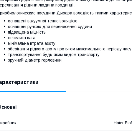
ереливання рідини людина поодинці.
риобиологические посудини Дьюара володіють такими характерис
оснащені вакуумної теплоізоляцією
оснащені ручкою для перенесення судини
підвищена міцність
невелика вага
мінімальна втрата азоту
зберігання рідкого азоту протягом максимального періоду часу
транспортування будь-яким видом транспорту
зручний діаметр горловини
арактеристики
Основні
иробник
Haier Bio