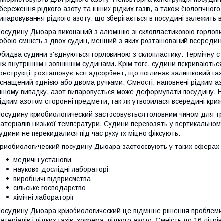
береження рідкого азоту та інших рідких газів, а також біологічного
ипаровування рідкого азоту, що зберігається в посудині залежить в
осудину Дьюара виконаний з алюмінію зі склопластиковою горлови
обою ємність з двох судин, менший з яких розташований всередині
бидва судини з'єднуються горловиною з склопластику. Термічну ст
іж внутрішнім і зовнішнім судинами. Крім того, судини покривають
онструкції розташовується адсорбент, що поглинає залишковий газ
снащений однією або двома ручками. Ємності, наповнені рідким а
ншому випадку, азот випаровується може деформувати посудину. Н
ідким азотом сторонні предмети, так як утворилася всередині кри
осудину криобиологический застосовується головним чином для тр
атеріалів низької температури. Судини перевозять у вертикально
удини не перекидалися під час руху їх міцно фіксують.
риобиологический посудину Дьюара застосовують у таких сферах 
медичні установи
науково-дослідні лабораторії
виробничі підприємства
сільське господарство
хімічні лабораторії
осудину Дьюара криобиологический це відмінне рішення проблеми 
атеріалів і рідких газів, зокрема, рідкого азоту. Ємність до 16 літр