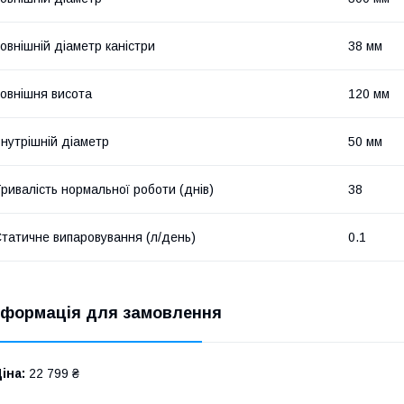
овнішній діаметр каністри
38 мм
овнішня висота
120 мм
нутрішній діаметр
50 мм
ривалість нормальної роботи (днів)
38
татичне випаровування (л/день)
0.1
нформація для замовлення
іна:
22 799 ₴