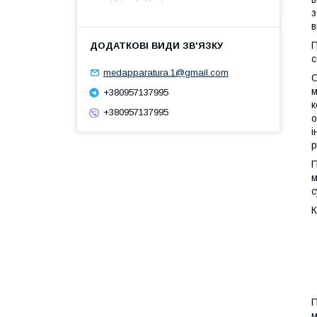
з
в
П
с
medapparatura.1@gmail.com
О
м
+380957137995
к
+380957137995
о
і
р
П
м
с
К
П
м