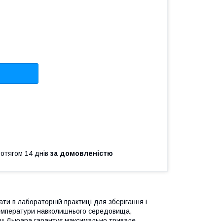
ротягом 14 днів
за домовленістю
ти в лабораторній практиці для зберігання і
 температури навколишнього середовища,
ни Дьюара гарантує максимально тривале