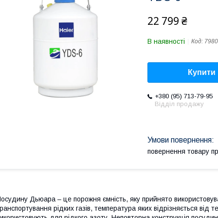
22 799 ₴
В наявності
Код:
7980
Купити
+380 (95) 713-79-95
Відділ продажу
повернення товару п
осудину Дьюара – це порожня ємність, яку прийнято використовува
ранспортування рідких газів, температура яких відрізняється від
икористовують для рідкого азоту. Неповторна конструкція посуди