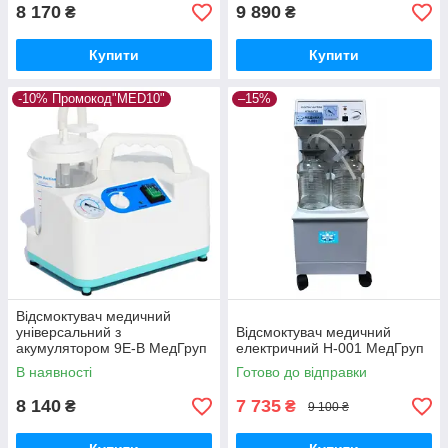
8 170
9 890
₴
₴
Купити
Купити
-10% Промокод"MED10"
–15%
Відсмоктувач медичний
універсальний з
Відсмоктувач медичний
акумулятором 9Е-В МедГруп
електричний Н-001 МедГруп
В наявності
Готово до відправки
8 140
7 735
₴
₴
9 100 ₴