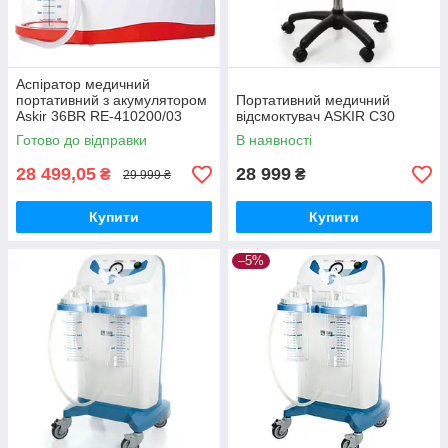
Аспіратор медичний
портативний з акумулятором
Портативний медичний
Askir 36BR RE-410200/03
відсмоктувач ASKIR С30
МедГруп
Готово до відправки
В наявності
28 499,05
28 999
₴
₴
29 999 ₴
Купити
Купити
–5%