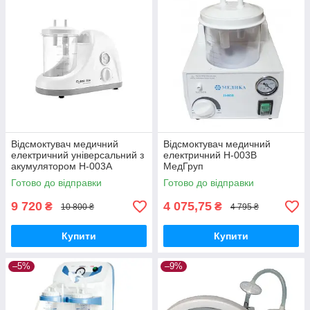
Відсмоктувач медичний
Відсмоктувач медичний
електричний універсальний з
електричний Н-003В
акумулятором Н-003А
МедГруп
МедГруп
Готово до відправки
Готово до відправки
9 720
4 075,75
₴
₴
10 800 ₴
4 795 ₴
Купити
Купити
–5%
–9%