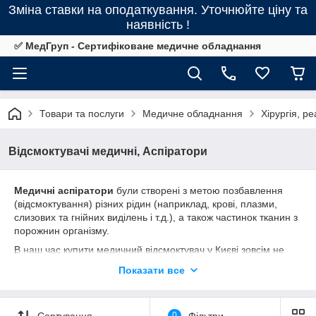
Зміна ставки на оподаткування. Уточнюйте ціну та
наявність !
✅ МедГруп - Сертифіковане медичне обладнання
Товари та послуги
Медичне обладнання
Хірургія, ре
Відсмоктувачі медичні, Аспіратори
Медичні аспіратори
були створені з метою позбавлення
(відсмоктування) різних рідин (наприклад, крові, плазми,
слизових та гнійних виділень і т.д.), а також частинок тканин з
порожнин організму.
В наш час купити медичний відсмоктувач у Києві зовсім не
складно. Інтернет магазин
Medgroup.in.ua
пропонує
Показати все
медичну продукцію високої якості. Наші співробітники
допоможуть вам вибрати потрібний прилад та необхідні
аксесуари.
Сортування
0
Фільтри