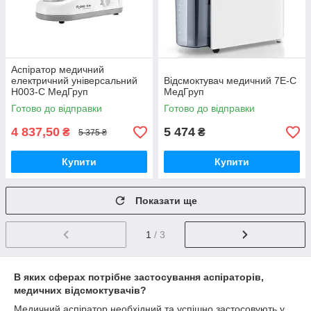
Аспіратор медичний
електричний універсальний
Відсмоктувач медичний 7E-C
H003-C МедГруп
МедГруп
Готово до відправки
Готово до відправки
4 837,50
5 474
₴
₴
5 375 ₴
Купити
Купити
Показати ще
1
/ 3
В яких сферах потрібне застосування аспіраторів,
медичних відсмоктувачів?
Медичний аспіратор необхідний та успішно застосовують у