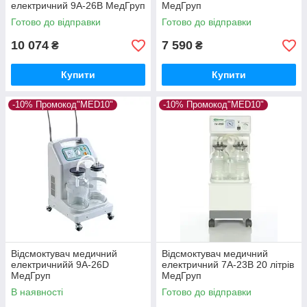
електричний 9А-26В МедГруп
МедГруп
Готово до відправки
Готово до відправки
10 074
7 590
₴
₴
Купити
Купити
-10% Промокод"MED10"
-10% Промокод"MED10"
Відсмоктувач медичний
Відсмоктувач медичний
електричнийй 9А-26D
електричний 7А-23В 20 літрів
МедГруп
МедГруп
В наявності
Готово до відправки