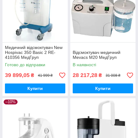
Медичний відсмоктувач New
Hospivac 350 Basic 2 RE-
Відсмоктувач медичний
410356 МедГруп
Mevacs M20 МедГруп
Готово до відправки
В наявності
39 899,05
28 217,28
₴
₴
41 999 ₴
31 008 ₴
Купити
Купити
–10%