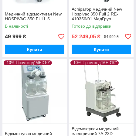
Аспіратор медичний New
Медичний відсмоктувач New
Hospivac 350 Full 2 RE-
HOSPIVAC 350 FULL 5
410356/01 МедГруп
В наявності
Готово до відправки
49 999
52 249,05
₴
₴
54 999 ₴
Купити
Купити
-10% Промокод"MED10"
-10% Промокод"MED10"
Відсмоктувач медичний
Відсмоктувач медичний
електричний 7А-23D