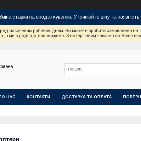
Зміна ставки на оподаткування. Уточнюйте ціну та наявність 
еред насиченим робочим днем. Ви можете зробити замовлення на 
95 , і ми з радістю допоможемо. З нетерпінням чекаємо на Ваше по
коване
РО НАС
КОНТАКТИ
ДОСТАВКА ТА ОПЛАТА
ПОВЕРН
олтери