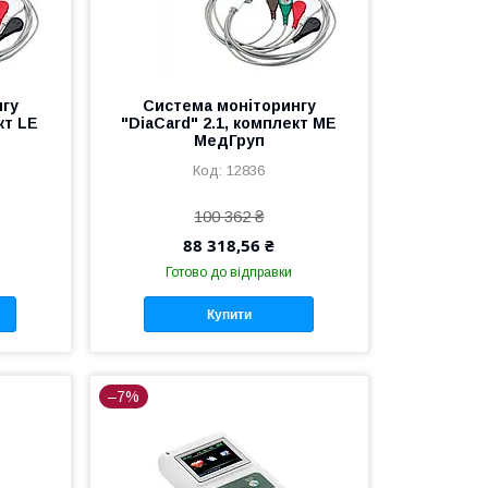
нгу
Система моніторингу
кт LE
"DiaCard" 2.1, комплект ME
МедГруп
12836
100 362 ₴
88 318,56 ₴
Готово до відправки
Купити
–7%