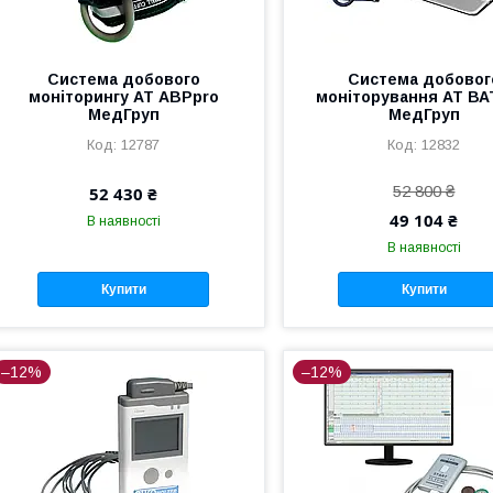
Cистема добового
Система добовог
моніторингу АТ ABPpro
моніторування АТ ВА
МедГруп
МедГруп
12787
12832
52 800 ₴
52 430 ₴
49 104 ₴
В наявності
В наявності
Купити
Купити
–12%
–12%