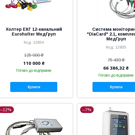
Холтер ЕКГ 12-канальний
Система монітори
Euroholter МедГруп
"DiaCard" 2.1, компле
МедГруп
12834
12835
125 000 ₴
75 439 ₴
110 000 ₴
66 386,32 ₴
Готово до відправки
Готово до відправки
Купити
Купити
–12%
–7%