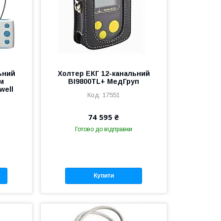
ьний
Холтер ЕКГ 12-канальний
м
BI9800TL+ МедГруп
well
17551
74 595 ₴
Готово до відправки
Купити