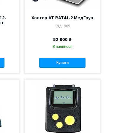
12-
Холтер АТ ВАТ41-2 МедГруп
уп
969
52 800 ₴
В наявності
Купити