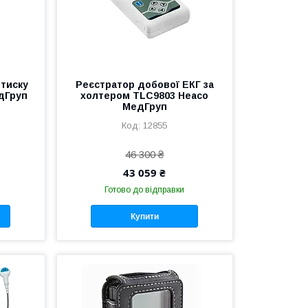
 тиску
Реєстратор добової ЕКГ за
дГруп
холтером TLC9803 Heaco
МедГруп
12855
46 300 ₴
43 059 ₴
Готово до відправки
Купити