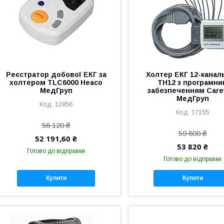
Реєстратор добової ЕКГ за
Холтер ЕКГ 12-канал
холтером TLC6000 Heaco
TH12 з програмни
МедГруп
забезпеченням Care
МедГруп
12856
17155
56 120 ₴
59 800 ₴
52 191,60 ₴
53 820 ₴
Готово до відправки
Готово до відправки
Купити
Купити