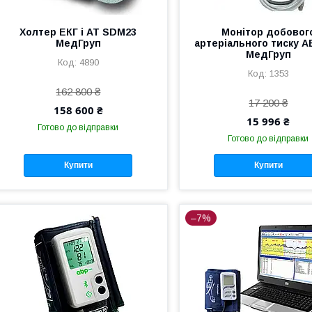
Холтер ЕКГ і АТ SDM23
Монітор добовог
МедГруп
артеріального тиску 
МедГруп
4890
1353
162 800 ₴
17 200 ₴
158 600 ₴
15 996 ₴
Готово до відправки
Готово до відправки
Купити
Купити
–7%