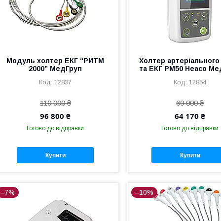
Модуль холтер ЕКГ “РИТМ
Холтер артеріального
2000” МедГруп
та ЕКГ PM50 Heaco Ме
12837
12854
110 000 ₴
69 000 ₴
96 800 ₴
64 170 ₴
Готово до відправки
Готово до відправки
Купити
Купити
–7%
–10%