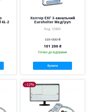
о
Холтер ЕКГ 3-канальний
Т41-2
Euroholter МедГруп
12833
115 000 ₴
101 200 ₴
Готово до відправки
Купити
–12%