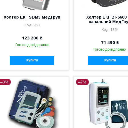
Холтер ЕКГ SDM3 МедГруп
Холтер ЕКГ BI-6600 
канальний МедГр
968
1354
123 200 ₴
71 490 ₴
Готово до відправки
Готово до відправки
Купити
Купити
–3%
–7%