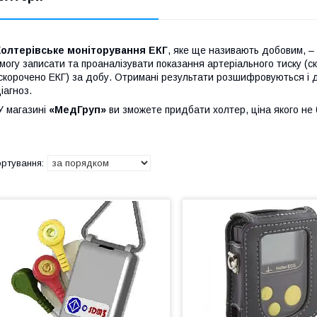
Холтерівське моніторування ЕКГ
, яке ще називають добовим, – 
могу записати та проаналізувати показання артеріального тиску (
скорочено ЕКГ) за добу. Отримані результати розшифровуються і 
іагноз.
 магазині
«МедГруп»
ви зможете придбати холтер, ціна якого не 