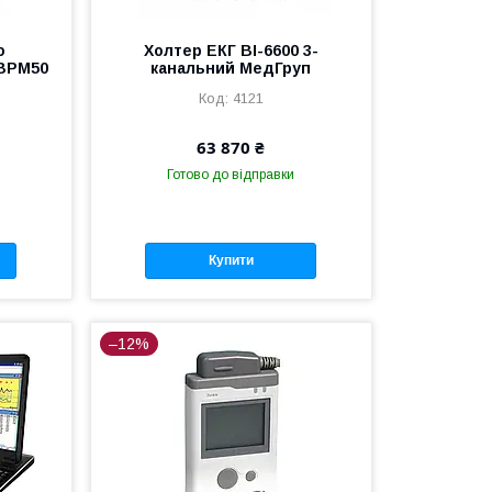
о
Холтер ЕКГ BI-6600 3-
ABPM50
канальний МедГруп
4121
63 870 ₴
Готово до відправки
Купити
–12%