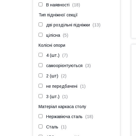
В наявності
18
Тип підніжної секції
дві роздільні підніжки
13
цілісна
5
Колісні опори
4 (шт.)
7
самоорієнтуються
3
2 (шт)
2
не передбачені
1
3 (шт.)
1
Матеріал каркаса столу
Нержавіюча сталь
18
Сталь
1