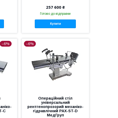
257 600 ₴
Готово до відправки
Купити
–6%
–6%
л
Операційний стіл
універсальний
аніко-
рентгенопрозорий механіко-
T-C
гідравлічний PAX-ST-D
МедГруп