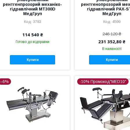
рентгенпрозорий механіко-
рентгенопрозорий мех
гідравлічний МТ300D
гідравлічний PAX-S
МедГруп
МедГруп
3783
4599
246 120 ₴
114 540 ₴
231 352,80 ₴
Готово до відправки
В наявності
Купити
Купити
–6%
-10% Промокод"MED10"