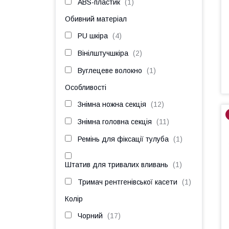
ABS-пластик
1
Обивний матеріал
PU шкіра
4
Вінілштучшкіра
2
Вуглецеве волокно
1
Особливості
Знімна ножна секція
12
Знімна головна секція
11
Ремінь для фіксації тулуба
1
Штатив для тривалих вливань
1
Тримач рентгенівської касети
1
Колір
Чорний
17