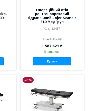
л
Операційний стіл
іко-
рентгенопрозорий
0D
гідравлічний Lojer Scandia
310 МедГруп
12417
1 671 180 ₴
1 587 621 ₴
В наявності
Купити
–5%