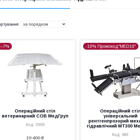
–7%
-10% Промокод"MED10"
Операційний стіл
Операційний сті
ветеринарний СОВ МедГруп
універсальний
рентгенпрозорий меха
3309
гідравлічний МТ300 М
983
19 400 ₴