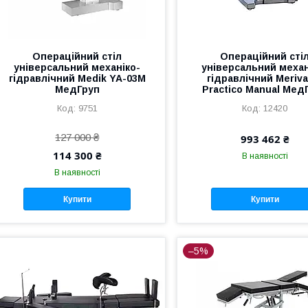
Операційний стіл
Операційний сті
універсальний механіко-
універсальний механ
гідравлічний Medik YA-03M
гідравлічний Meriva
МедГруп
Practico Manual Мед
9751
12420
127 000 ₴
993 462 ₴
114 300 ₴
В наявності
В наявності
Купити
Купити
–5%