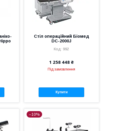
аніко-
Стіл операційний Біомед
Hippo
DC-2000J
992
1 258 448 ₴
Під замовлення
Купити
–10%