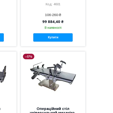
4601
106 260 ₴
99 884,40 ₴
В наявності
Купити
–6%
л
Операційний стіл
універсальний механіко-