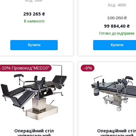
3897
4600
293 265 ₴
106 260 ₴
В наявності
99 884,40 ₴
Готово до відправки
Купити
Купити
-10% Промокод"MED10"
–6%
Операційний стіл
Операційний сті
універсальний
універсальний