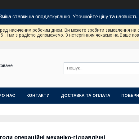
Зміна ставки на оподаткування. Уточнюйте ціну та наявність 
еред насиченим робочим днем. Ви можете зробити замовлення на 
95 , і ми з радістю допоможемо. З нетерпінням чекаємо на Ваше по
коване
РО НАС
КОНТАКТИ
ДОСТАВКА ТА ОПЛАТА
ПОВЕРН
толи операційні механіко-гідравлічні