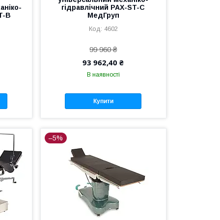
аніко-
гідравлічний PAX-ST-C
T-B
МедГруп
4602
99 960 ₴
93 962,40 ₴
В наявності
Купити
–5%