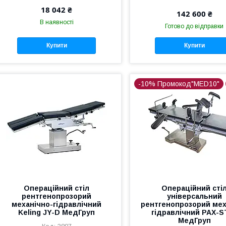
18 042 ₴
142 600 ₴
В наявності
Готово до відправки
Купити
Купити
-10% Промокод"MED10"
Операційний стіл
Операційний сті
рентгенопрозорий
універсальний
механічно-гідравлічний
рентгенопрозорий мех
Keling JY-D МедГруп
гідравлічний PAX-S
МедГруп