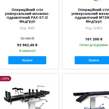
Операційний стіл
Операційний сті
універсальний механіко-
універсальний механ
гідравлічний PAX-ST-D
гідравлічний МТ30
МедГруп
МедГруп
4603
12414
99 960 ₴
101 200 ₴
93 962,40 ₴
Готово до відправки
В наявності
Купити
Купити
–10%