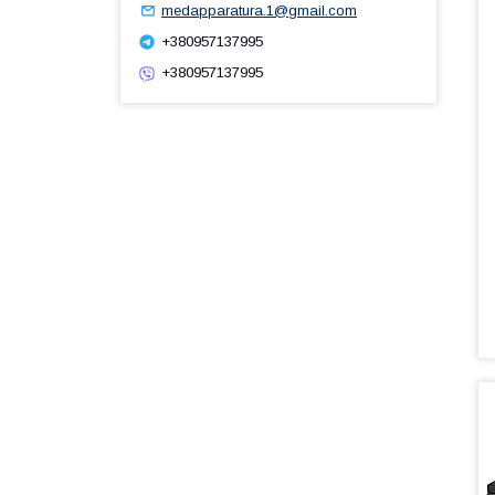
medapparatura.1@gmail.com
+380957137995
+380957137995