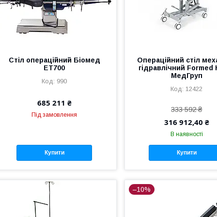
Стіл операційний Біомед
Операційний стіл мех
ЕТ700
гідравлічний Formed 
МедГруп
990
12422
685 211 ₴
333 592 ₴
Під замовлення
316 912,40 ₴
В наявності
Купити
Купити
–10%