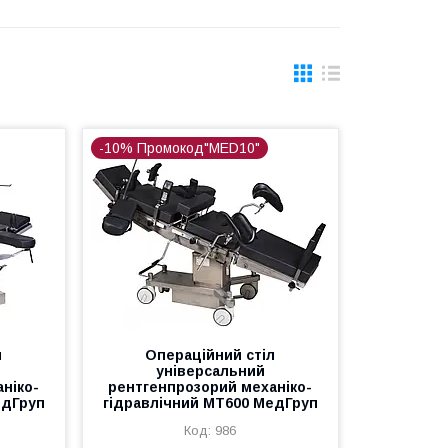
-10% Промокод"MED10"
л
Операційний стіл
універсальний
ніко-
рентгенпрозорий механіко-
едГруп
гідравлічний МТ600 МедГруп
986