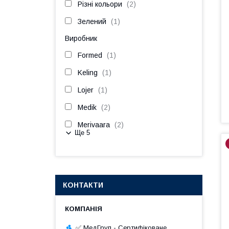
Різні кольори
2
Зелений
1
Виробник
Formed
1
Keling
1
Lojer
1
Medik
2
Merivaara
2
Ще 5
КОНТАКТИ
✅ МедГруп - Сертифіковане