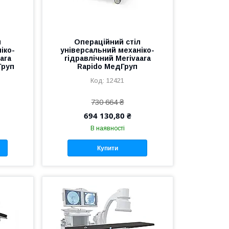
л
Операційний стіл
іко-
універсальний механіко-
ara
гідравлічний Merivaara
Груп
Rapido МедГруп
12421
730 664 ₴
694 130,80 ₴
В наявності
Купити