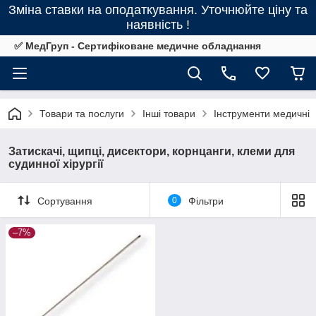
Зміна ставки на оподаткування. Уточнюйте ціну та
наявність !
✅ МедГруп - Сертифіковане медичне обладнання
Товари та послуги
Інші товари
Інструменти медичні
Затискачі, щипці, дисектори, корнцанги, клеми для
судинної хірургії
Сортування
0
Фільтри
–7%