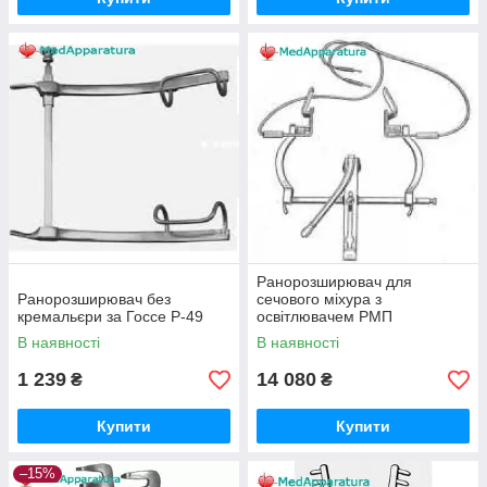
Ранорозширювач для
Ранорозширювач без
сечового міхура з
кремальєри за Госсе Р-49
освітлювачем РМП
В наявності
В наявності
1 239
14 080
₴
₴
Купити
Купити
–15%