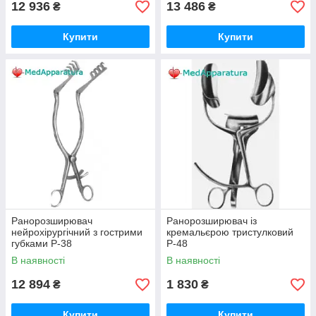
12 936
13 486
₴
₴
Купити
Купити
Ранорозширювач
Ранорозширювач із
нейрохірургічний з гострими
кремальєрою тристулковий
губками Р-38
Р-48
В наявності
В наявності
12 894
1 830
₴
₴
Купити
Купити