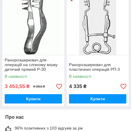
Ранорозширювач для
операцій на слізному мішку
Ранорозширювач для
дитячий прямий Р-30
пластичних операцій РП-3
В наявності
В наявності
3 453,55
4 335
₴
₴
4 063 ₴
Купити
Купити
Про нас
96% позитивних з 103 відгуків за рік