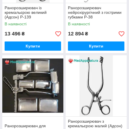
Ранорозширювач із
Ранорозширювач
кремальєрою великий
нейрохірургічний з гострими
(Адсон) Р-139
губками Р-38
В наявності
В наявності
13 496
12 894
₴
₴
Купити
Купити
Ранорозширювач з
Ранорозширювач для
кремальєрою малий (Адсон)