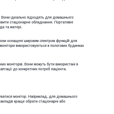
ні. Вони ідеально підходять для домашнього
новити стаціонарне обладнання. Портативні
да та матері.
Вони оснащені широким спектром функцій для
 монітори використовуються в пологових будинках
рних моніторів. Вони можуть бути використані в
птації до конкретних потреб пацієнта.
овуватися монітор. Наприклад, для домашнього
закладів краще обрати стаціонарні або