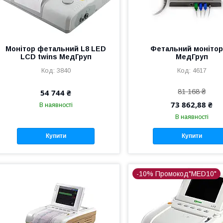
Монітор фетальний L8 LED
Фетальний монітор
LCD twins МедГруп
МедГруп
3840
4617
81 168 ₴
54 744 ₴
73 862,88 ₴
В наявності
В наявності
Купити
Купити
-10% Промокод"MED10"