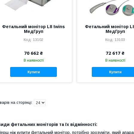
Фетальний монітор L8 twins
Фетальний монітор L
МедГруп
МедГруп
13102
13103
70 662 ₴
72 617 ₴
В наявності
В наявності
Купити
Купити
иди фетальних моніторів та їх відмінності:
ерш ніж купити фетальний монітор, потрібно зрозуміти, який апара