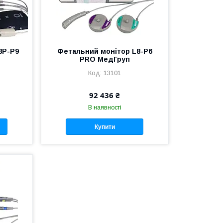
8P-P9
Фетальний монітор L8-P6
PRO МедГруп
13101
92 436 ₴
В наявності
Купити