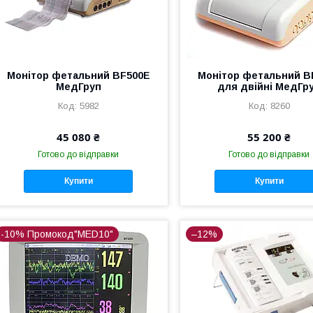
Монітор фетальний BF500E
Монітор фетальний B
МедГруп
для двійні МедГр
5982
8260
45 080 ₴
55 200 ₴
Готово до відправки
Готово до відправки
Купити
Купити
-10% Промокод"MED10"
–12%