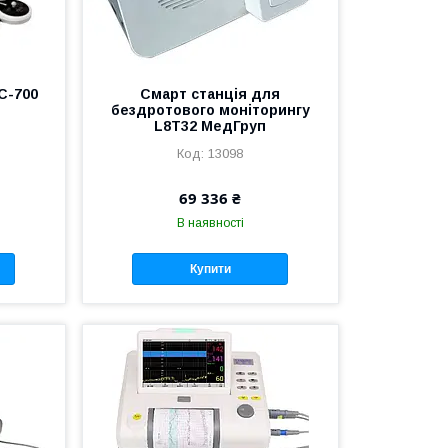
C-700
Смарт станція для
бездротового моніторингу
L8T32 МедГруп
13098
69 336 ₴
В наявності
Купити