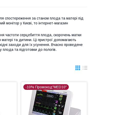
для спостереження за станом плода та матері під
ий монітор у Києві, то інтернет-магазин
ня частоти серцебиття плода, скорочень матки
я матері та дитини. Ці пристрої допомагають
хідні заходи для їх усунення. Вчасно проведене
 плода та підготовки до пологів.
-10% Промокод"MED10"