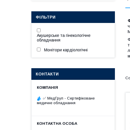
ФІЛЬТРИ
ч
M
Акушерське та гінекологічне
Ф
обладнання
т
Монітори кардіологічні
л
м
КОНТАКТИ
✅ МедГруп - Сертифіковане
медичне обладнання