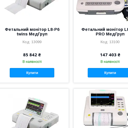
Фетальний монітор L8-P6
Фетальний монітор L
twins МедГруп
PRO МедГруп
13099
13100
85 842 ₴
147 403 ₴
В наявності
В наявності
Купити
Купити