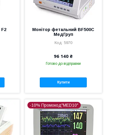
 F2
Монітор фетальний BF500C
МедГруп
5970
96 140 ₴
Готово до відправки
Купити
-10% Промокод"MED10"