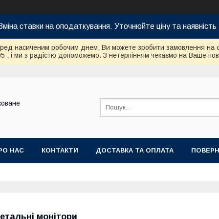
Зміна ставки на оподаткування. Уточнюйте ціну та наявність 
еред насиченим робочим днем. Ви можете зробити замовлення на 
95 , і ми з радістю допоможемо. З нетерпінням чекаємо на Ваше по
коване
РО НАС
КОНТАКТИ
ДОСТАВКА ТА ОПЛАТА
ПОВЕРН
етальні монітори