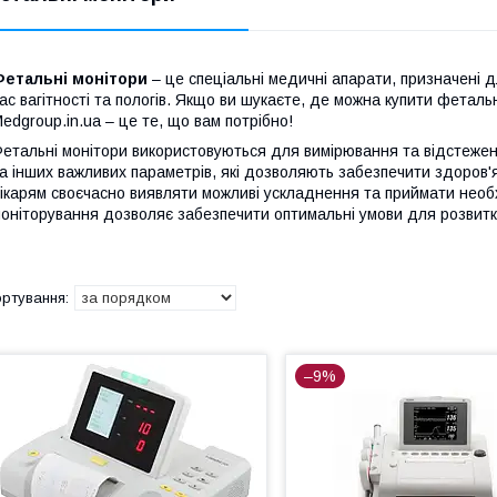
Фетальні монітори
– це спеціальні медичні апарати, призначені 
ас вагітності та пологів. Якщо ви шукаєте, де можна купити фетальн
edgroup.in.ua – це те, що вам потрібно!
етальні монітори використовуються для вимірювання та відстежен
а інших важливих параметрів, які дозволяють забезпечити здоров'
ікарям своєчасно виявляти можливі ускладнення та приймати необ
оніторування дозволяє забезпечити оптимальні умови для розвитку
–9%