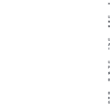
н
Ц
м
м
Ц
д
т
Ц
р
В
В
в
б