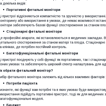
а декілька видів:
Портативні фетальні монітори
і пристрої відрізняються компактністю та зручністю у використан
оніторингу або використання в умовах, де немає можливості вста
онітори забезпечують базові функції спостереження за станом пло
Стаціонарні фетальні монітори
е професійні апарати, які встановлюються в медичних закладах. 
етального спостереження за станом матері та плода. Стаціонарні
а клініках, де потрібен постійний контроль.
Багатофункціональні фетальні монітори
і пристрої поєднують у собі функції як портативних, так і стаціона
ізних умовах та забезпечують широкий спектр налаштувань для ада
Як обрати фетальний монітор?
ибір фетального монітора залежить від кількох важливих факторів:
Потреби пацієнта
изначте, які функції вам потрібні та в яких умовах буде використ
икористання підійдуть портативні пристрої, тоді як для медичних 
агатофункціональні моделі.
Бюджет