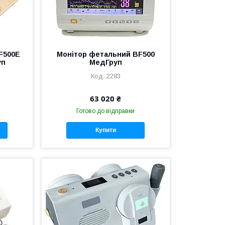
F500Е
Монітор фетальний BF500
уп
МедГруп
2283
63 020 ₴
Готово до відправки
Купити