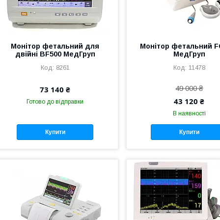
Монітор фетальний для
Монітор фетальний F
двійні BF500 МедГруп
МедГруп
8261
11478
49 000 ₴
73 140 ₴
43 120 ₴
Готово до відправки
В наявності
Купити
Купити