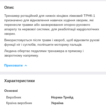
Опис
Тренажер ротаційний для нижніх кінцівок ліжковий ТРНК-1
призначено для відновлення навичок ходіння хворим, які
перенесли травми або захворювання опорно-рухового
апарату та нервової системи, для реабілітації кардіологічних
хворих.
Використовується після травм і хвороб, щоб відновити рухові
функції ніг і суглобів, поліпшити моторику пальців.
Людина обертає педалями тренажера в прямому і
зворотному напрямку.
Приховати
Характеристики
Основні
Виробник
Норма-Трейд
Країна виробник
Україна