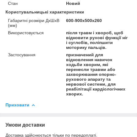
Стан
Новий
Користувальницькі характеристики
Габаритні розміри ДхШхВ
600-900х500х260
(мм)
Використовується
після травм і хвороб, щоб
відновити рухові функції ніг
і суглобів, поліпшити
моторику пальців.
Застосування
призначений для
відновлення навичок
ходьби хворим, які
перенесли травми або
захворювання опорно-
рухового апарату та
нервової системи, для
реабілітації кардіологічних
хворих.
Приховати
Умови доставки
Доставка здійснюється тільки по передоплаті.