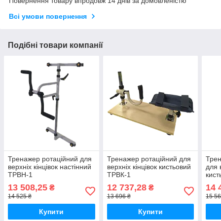
Повернення товару впродовж 14 днів за домовленістю
Всі умови повернення
Подібні товари компанії
Тренажер ротаційний для
Тренажер ротаційний для
Тре
верхніх кінцівок настінний
верхніх кінцівок кистьовий
для 
ТРВН-1
ТРВК-1
кист
13 508,25
12 737,28
14 
₴
₴
14 525 ₴
13 696 ₴
15 56
Купити
Купити