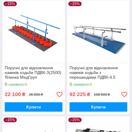
–15%
–15%
Поручні для відновлення
Поручні для відновлення
навиків ходьби ПДВХ-3(2500)
навиків ходьби з
Ялинка МедГруп
перешкодами ПДВХ-4.5
(5000) МедГруп
В наявності
В наявності
22 100
92 225
₴
₴
26 000 ₴
108 500 ₴
Купити
Купити
–15%
–15%