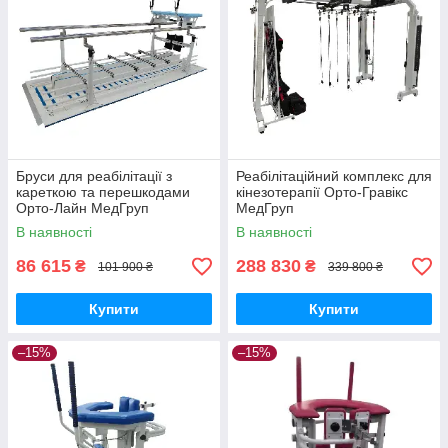
Бруси для реабілітації з
Реабілітаційний комплекс для
кареткою та перешкодами
кінезотерапії Орто-Гравікс
Орто-Лайн МедГруп
МедГруп
В наявності
В наявності
86 615
288 830
₴
₴
101 900 ₴
339 800 ₴
Купити
Купити
–15%
–15%