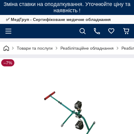
Зміна ставки на оподаткування. Уточнюйте ціну та
наявність !
✅ МедГруп - Сертифіковане медичне обладнання
Товари та послуги
Реабілітаційне обладнання
Реабіл
–7%