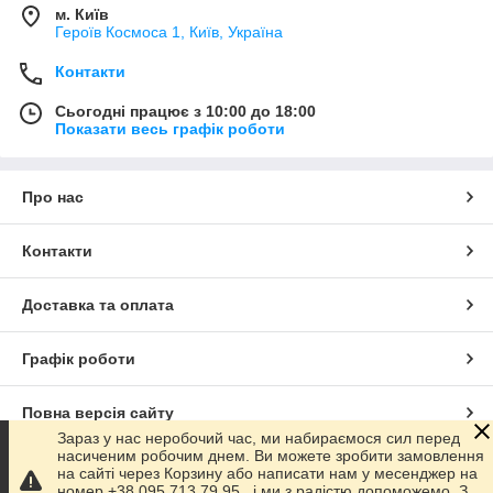
м. Київ
Героїв Космоса 1, Київ, Україна
Контакти
Сьогодні працює з 10:00 до 18:00
Показати весь графік роботи
Про нас
Контакти
Доставка та оплата
Графік роботи
Повна версія сайту
Зараз у нас неробочий час, ми набираємося сил перед
насиченим робочим днем. Ви можете зробити замовлення
Сайт створено на маркетплейсі
Prom.ua
на сайті через Корзину або написати нам у месенджер на
номер +38 095 713 79 95 , і ми з радістю допоможемо. З