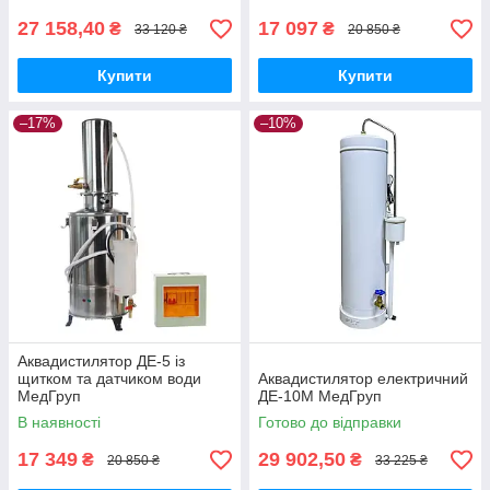
27 158,40
17 097
₴
₴
33 120 ₴
20 850 ₴
Купити
Купити
–17%
–10%
Аквадистилятор ДЕ-5 із
щитком та датчиком води
Аквадистилятор електричний
МедГруп
ДЕ-10М МедГруп
В наявності
Готово до відправки
17 349
29 902,50
₴
₴
20 850 ₴
33 225 ₴