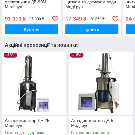
електричний ДЕ-90М
щитком та датчиком води
щитк
МедГруп
МедГруп
Мед
91 010
17 349
24 
₴
₴
95 800 ₴
20 850 ₴
Купити
Купити
Акційні пропозиції та новинки
–18%
–18%
Аквадистилятор ДЕ-25
Аквадистилятор ДЕ-5
МедГруп
МедГруп
Готово до відправки
Готово до відправки