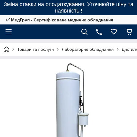
Зміна ставки на оподаткування. Уточнюйте ціну та
наявність !
✅ МедГруп - Сертифіковане медичне обладнання
Товари та послуги
Лабораторне обладнання
Дистил