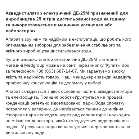
Аквадистилятор електричний ДЕ-25М призначений для
виробництва 25 літрів дистильованої води на годину
та використовується в медичних установах або
лабораторіях.
Апарат є зручним та надійним в експлуатації, що робить його
оптимальним вибором для забезпечення стабільного та
якісного виробництва дистильованої води.
Купити аквадистилятор електричний ДЕ-25М в інтернет-
магазині Medgroup можна на сайті через кнопку ‘Купитиʼ або
за телефоном +38 (063) 687-14-07. Ми гарантуємо високу
якість та надійність товару. Наші менеджери завжди нададуть
професійну консультацію та допомогу у виборі.
Апарат складається з двох основних частин: аквадистилятора
та електрощита. Принцип роботи ґрунтується на процесі
конденсації ретельно відсепарованої пари. Вода спочатку
потрапляє у випарник, де нагрівається тенами до кипіння.
Утворена пара проходить через ряд сепараторів і надходить
на стінки конденсатора, який охолоджується водопровідною
водою. У результаті пара конденсується і перетворюється на
дистильовану воду.