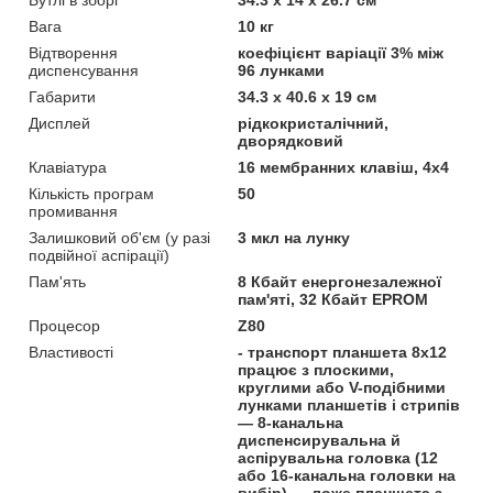
Вага
10 кг
Відтворення
коефіцієнт варіації 3% між
диспенсування
96 лунками
Габарити
34.3 х 40.6 х 19 см
Дисплей
рідкокристалічний,
дворядковий
Клавіатура
16 мембранних клавіш, 4х4
Кількість програм
50
промивання
Залишковий об'єм (у разі
3 мкл на лунку
подвійної аспірації)
Пам'ять
8 Кбайт енергонезалежної
пам'яті, 32 Кбайт EPROM
Процесор
Z80
Властивості
- транспорт планшета 8х12
працює з плоскими,
круглими або V-подібними
лунками планшетів і стрипів
— 8-канальна
диспенсирувальна й
аспірувальна головка (12
або 16-канальна головки на
вибір) — ложе планшета з