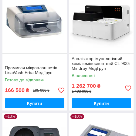
Аналізатор імунологічний
хемілюмінесцентний CL-900i
Промивач мікропланшетів
Mindray МедГруп
LisaWash Erba МедГруп
В наявності
Готово до відправки
1 262 700
₴
166 500
₴
185 000 ₴
1 403 000 ₴
Купити
Купити
–10%
–10%