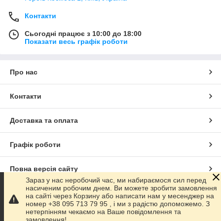
Контакти
Сьогодні працює з 10:00 до 18:00
Показати весь графік роботи
Про нас
Контакти
Доставка та оплата
Графік роботи
Повна версія сайту
Зараз у нас неробочий час, ми набираємося сил перед
насиченим робочим днем. Ви можете зробити замовлення
Сайт створено на маркетплейсі
Prom.ua
на сайті через Корзину або написати нам у месенджер на
номер +38 095 713 79 95 , і ми з радістю допоможемо. З
нетерпінням чекаємо на Ваше повідомлення та
Політика конфіденційності
замовлення!