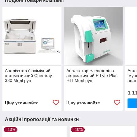
Подібні товари компанії
Аналізатор біохімічний
Аналізатор електролітів
Авт
автоматичний Chemray
автоматичний E-Lyte Plus
іму
330 МедГруп
HTI МедГруп
анал
Мед
1 1
Ціну уточнюйте
Ціну уточнюйте
Акційні пропозиції та новинки
–10%
–10%