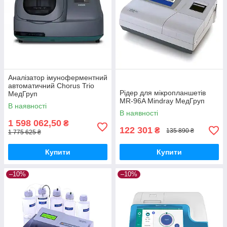
Аналізатор імуноферментний
автоматичний Chorus Trio
Рідер для мікропланшетів
МедГруп
MR-96A Mindray МедГруп
В наявності
В наявності
1 598 062,50
₴
122 301
₴
135 890 ₴
1 775 625 ₴
Купити
Купити
–10%
–10%