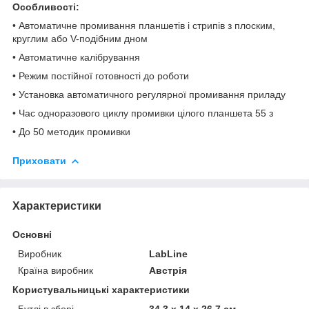
Особливості:
• Автоматичне промивання планшетів і стрипів з плоским,
круглим або V-подібним дном
• Автоматичне калібрування
• Режим постійної готовності до роботи
• Установка автоматичного регулярної промивання приладу
• Час одноразового циклу промивки цілого планшета 55 з
• До 50 методик промивки
Приховати
Характеристики
Основні
Виробник
LabLine
Країна виробник
Австрія
Користувальницькі характеристики
Бутлі в зборі
34.3 х 14 х 26.7 см