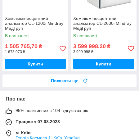
Хемілюмінесцентний
Хемілюмінесцентний
аналізатор CL-1200i Mindray
аналізатор CL-2600і Mindray
МедГруп
МедГруп
В наявності
В наявності
1 505 765,70
3 599 998,20
₴
₴
1 673 073 ₴
3 999 998 ₴
Купити
Купити
Показати ще
Про нас
95% позитивних з 104 відгуків за рік
Працює з 07.08.2023
м. Київ
Героїв Космоса 1, Київ, Україна