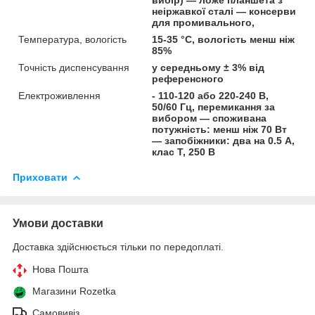
неіржавкої сталі — консерви
для промивального,
Температура, вологість
15-35 °C, вологість менш ніж
85%
Точність диспенсування
у середньому ± 3% від
референсного
Електроживлення
- 110-120 або 220-240 В,
50/60 Гц, перемикання за
вибором — споживана
потужність: менш ніж 70 Вт
— запобіжники: два на 0.5 А,
клас Т, 250 В
Приховати
Умови доставки
Доставка здійснюється тільки по передоплаті.
Нова Пошта
Магазини Rozetka
Самовивіз