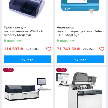
Промивач для
Аналізатор
мікропланшетів MW-12A
імунофлуоресцентний Getein
Mindray МедГруп
1100 МедГруп
В наявності
В наявності
114 597
71 743,50
₴
₴
127 330 ₴
79 715 ₴
Купити
Купити
–10%
–10%