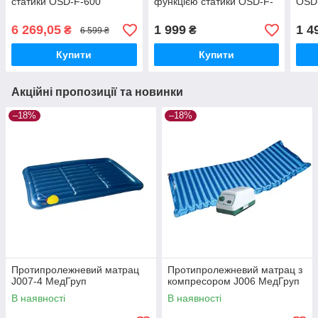
статики OSD-F-600
функцією статики OSD-F-
OSD
МедГруп
300 МедГруп
6 269,05
1 999
1 4
₴
₴
6 599 ₴
Купити
Купити
Акційні пропозиції та новинки
–18%
–18%
Протипролежневий матрац
Протипролежневий матрац з
J007-4 МедГруп
компресором J006 МедГруп
В наявності
В наявності