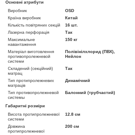
Основні атрибути
Виробник
ОSD
Країна виробник
Китай
Кількість повітряних секцій
16 шт.
Лазерна перфорація
Так
Максимальне
150 кг
навантаження
Матеріал виготовлення
Полівінілхлорид (ПВХ),
противопролежневой
Нейлон
системи
Складений (секційний)
Так
матрац
Тип протипролежневих
Динамічний
матраців
Тип противопролежневой
Балонний (трубчастий)
системы
Габаритні розміри
Висота протипролежневої
12.8 см
системи
Довжина
200 см
протипролежневої