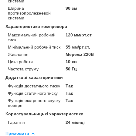
системи
Ширина
90 см
противопролежневой
системи
Характеристики компресора
Максимальний робочий
120 мм/рт.ст.
тиск
Мінімальний робочий тиск
55 мм/рт.ст.
Живлення
Мережа 220В
Цикл роботи
10 хв
Частота струму
50 Гц
Додаткові характеристики
Функція достатнього тиску
Так
Функція статичного тиску
Так
Функція екстреного спуску
Так
повітря
Користувальницькі характеристики
Гарантія
24 місяці
Приховати