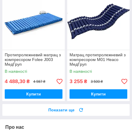
Протипролежневий матрац з
Матрац протипролежневий з
компресором Folee J003
компресором M01 Heaco
МедГруп
МедГруп
В наявності
В наявності
4 488,30
3 255
₴
₴
4 987 ₴
3 500 ₴
Купити
Купити
Показати ще
Про нас