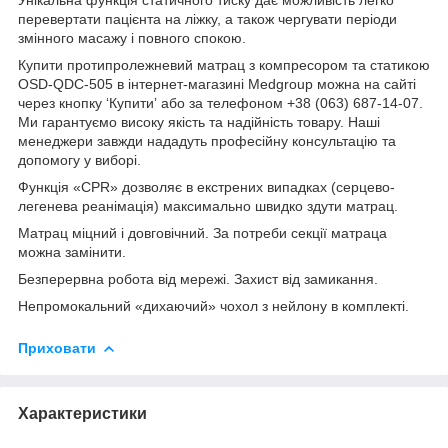
перевертати пацієнта на ліжку, а також чергувати періоди
змінного масажу і повного спокою.
Купити протипролежневий матрац з компресором та статикою
OSD-QDC-505 в інтернет-магазині Medgroup можна на сайті
через кнопку ‘Купитиʼ або за телефоном +38 (063) 687-14-07.
Ми гарантуємо високу якість та надійність товару. Наші
менеджери завжди нададуть професійну консультацію та
допомогу у виборі.
Функція «CPR» дозволяє в екстрених випадках (серцево-
легенева реанімація) максимально швидко здути матрац.
Матрац міцний і довговічний. За потреби секції матраца
можна замінити.
Безперервна робота від мережі. Захист від замикання.
Непромокальний «дихаючий» чохол з нейлону в комплекті.
Приховати
Характеристики