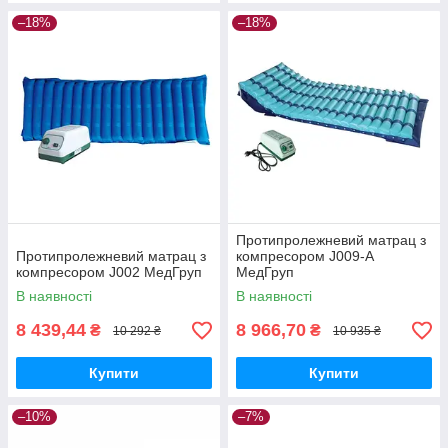
–18%
–18%
Протипролежневий матрац з
Протипролежневий матрац з
компресором J009-A
компресором J002 МедГруп
МедГруп
В наявності
В наявності
8 439,44
8 966,70
₴
₴
10 292 ₴
10 935 ₴
Купити
Купити
–10%
–7%