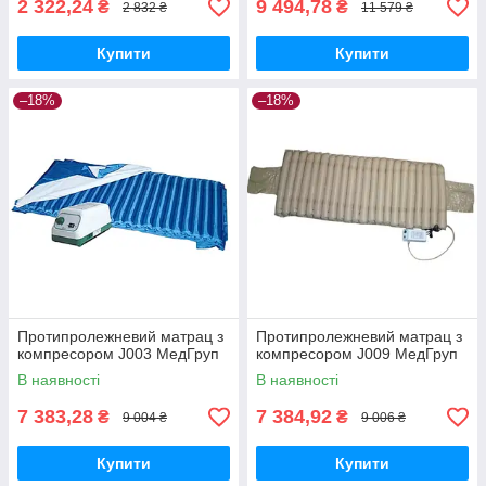
2 322,24
9 494,78
₴
₴
2 832 ₴
11 579 ₴
Купити
Купити
–18%
–18%
Протипролежневий матрац з
Протипролежневий матрац з
компресором J003 МедГруп
компресором J009 МедГруп
В наявності
В наявності
7 383,28
7 384,92
₴
₴
9 004 ₴
9 006 ₴
Купити
Купити