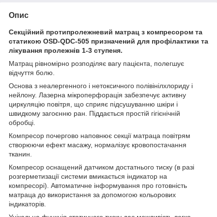
Опис
Секційний протипролежневий матрац з компресором та
статикою OSD-QDC-505 призначений для профілактики та
лікування пролежнів 1-3 ступеня.
Матрац рівномірно розподіляє вагу пацієнта, полегшує
відчуття болю.
Основа з неалергенного і нетоксичного полівінілхлориду і
нейлону. Лазерна мікроперфорація забезпечує активну
циркуляцію повітря, що сприяє підсушуванню шкіри і
швидкому загоєнню ран. Піддається простій гігієнічній
обробці.
Компресор почергово наповнює секції матраца повітрям
створюючи ефект масажу, нормалізує кровопостачання
тканин.
Компресор оснащений датчиком достатнього тиску (в разі
розгерметизації системи вмикається індикатор на
компресорі). Автоматичне інформування про готовність
матраца до використання за допомогою кольорових
індикаторів.
Унікальна функція статичного тиску дає можливість легко