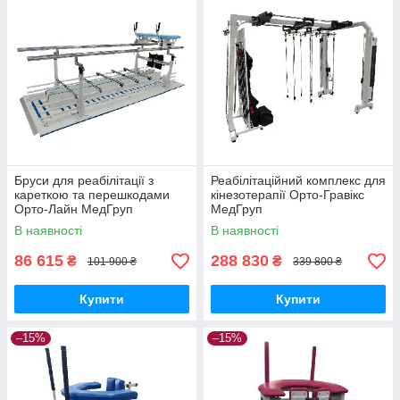
Бруси для реабілітації з
Реабілітаційний комплекс для
кареткою та перешкодами
кінезотерапії Орто-Гравікс
Орто-Лайн МедГруп
МедГруп
В наявності
В наявності
86 615
288 830
₴
₴
101 900 ₴
339 800 ₴
Купити
Купити
–15%
–15%