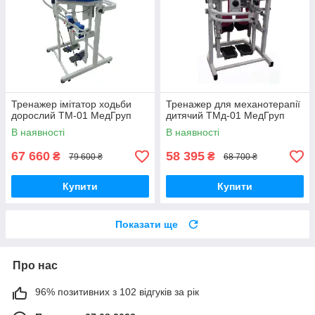
Тренажер імітатор ходьби
Тренажер для механотерапії
дорослий ТМ-01 МедГруп
дитячий ТМд-01 МедГруп
В наявності
В наявності
67 660
58 395
₴
₴
79 600 ₴
68 700 ₴
Купити
Купити
Показати ще
Про нас
96% позитивних з 102 відгуків за рік