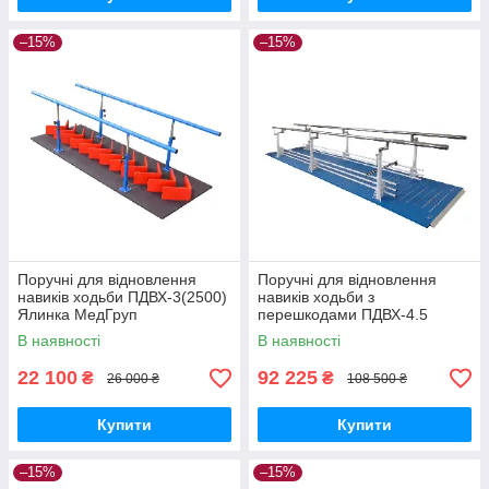
–15%
–15%
Поручні для відновлення
Поручні для відновлення
навиків ходьби ПДВХ-3(2500)
навиків ходьби з
Ялинка МедГруп
перешкодами ПДВХ-4.5
(5000) МедГруп
В наявності
В наявності
22 100
92 225
₴
₴
26 000 ₴
108 500 ₴
Купити
Купити
–15%
–15%