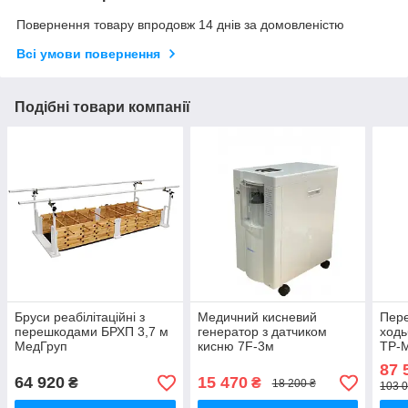
Повернення товару впродовж 14 днів за домовленістю
Всі умови повернення
Подібні товари компанії
Бруси реабілітаційні з
Медичний кисневий
Пере
перешкодами БРХП 3,7 м
генератор з датчиком
ходь
МедГруп
кисню 7F-3м
ТР-
87 
64 920
15 470
₴
₴
18 200 ₴
103 0