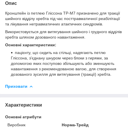
Опис
Кронштейн із петлею Гліссона ТР-М7 призначено для тракції
шийного відділу хребта під час посттравматичної реабілітації
та лікування нетравматичних атактичних синдромів.
Використовується для витягування шийного і грудного відділів
хребта шляхом дозованого навантаження.
Основні характеристики:
пацієнту, що сидить на стільці, надягають петлю
Гліссона, з'єднану шнуром через блоки з гирями, за
допомогою яких поступово збільшують або зменшують
навантаження з рекомендованою вагою, для створення
дозованого зусилля для витягування (тракції) хребта.
Приховати
Характеристики
Основні атрибути
Виробник
Норма-Трейд