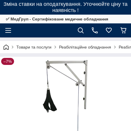
Зміна ставки на оподаткування. Уточнюйте ціну та
наявність !
✅ МедГруп - Сертифіковане медичне обладнання
Товари та послуги
Реабілітаційне обладнання
Реабіл
–7%