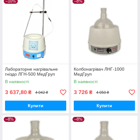
–10%
–8%
Лабораторне нагрівальне
Колбонагрівач ЛНГ-1000
гніздо ЛГН-500 МедГруп
МедГруп
В наявності
В наявності
3 637,80
3 726
₴
₴
4 042 ₴
4 050 ₴
Купити
Купити
–8%
–8%