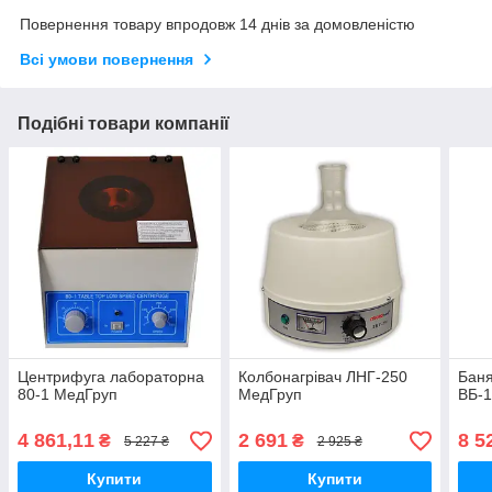
Повернення товару впродовж 14 днів за домовленістю
Всі умови повернення
Подібні товари компанії
Центрифуга лабораторна
Колбонагрівач ЛНГ-250
Баня
80-1 МедГруп
МедГруп
ВБ-
4 861,11
2 691
8 5
₴
₴
5 227 ₴
2 925 ₴
Купити
Купити