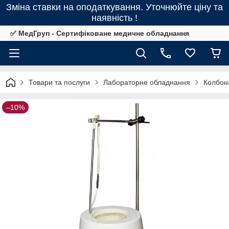
Зміна ставки на оподаткування. Уточнюйте ціну та
наявність !
✅ МедГруп - Сертифіковане медичне обладнання
Товари та послуги
Лабораторне обладнання
Колбона
–10%