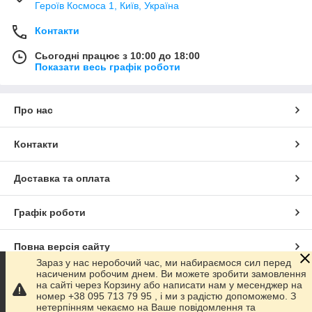
Героїв Космоса 1, Київ, Україна
Контакти
Сьогодні працює з 10:00 до 18:00
Показати весь графік роботи
Про нас
Контакти
Доставка та оплата
Графік роботи
Повна версія сайту
Зараз у нас неробочий час, ми набираємося сил перед
насиченим робочим днем. Ви можете зробити замовлення
Сайт створено на маркетплейсі
Prom.ua
на сайті через Корзину або написати нам у месенджер на
номер +38 095 713 79 95 , і ми з радістю допоможемо. З
нетерпінням чекаємо на Ваше повідомлення та