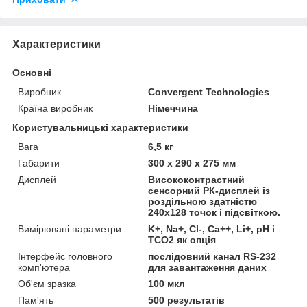
Характеристики
Основні
Виробник
Convergent Technologies
Країна виробник
Німеччина
Користувальницькі характеристики
Вага
6,5 кг
Габарити
300 x 290 x 275 мм
Дисплей
Висококонтрастний
сенсорний РК-дисплей із
роздільною здатністю
240x128 точок і підсвіткою.
Вимірювані параметри
K+, Na+, Cl-, Ca++, Li+, pH і
TCO2 як опція
Інтерфейс головного
послідовний канал RS-232
комп'ютера
для завантаження даних
Об'єм зразка
100 мкл
Пам'ять
500 результатів