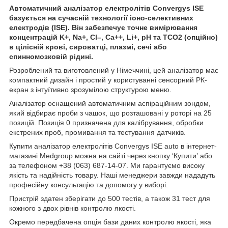
Автоматичний аналізатор електролітів Convergys ISE
базується на сучасній технології іоно-селективних
електродів (ISE). Він забезпечує точне вимірювання
концентрацій K+, Na+, Cl–, Ca++, Li+, pH та TCO2 (опційно)
в цілісній крові, сироватці, плазмі, сечі або
спинномозковій рідині.
Розроблений та виготовлений у Німеччині, цей аналізатор має
компактний дизайн і простий у користуванні сенсорний РК-
екран з інтуїтивно зрозумілою структурою меню.
Аналізатор оснащений автоматичним аспіраційним зондом,
який відбирає проби з чашок, що розташовані у роторі на 25
позицій. Позиція 0 призначена для калібрування, обробки
екстрених проб, промивання та тестування датчиків.
Купити аналізатор електролітів Convergys ISE auto в інтернет-
магазині Medgroup можна на сайті через кнопку ‘Купитиʼ або
за телефоном +38 (063) 687-14-07. Ми гарантуємо високу
якість та надійність товару. Наші менеджери завжди нададуть
професійну консультацію та допомогу у виборі.
Пристрій здатен зберігати до 500 тестів, а також 31 тест для
кожного з двох рівнів контролю якості.
Окремо передбачена опція бази даних контролю якості, яка