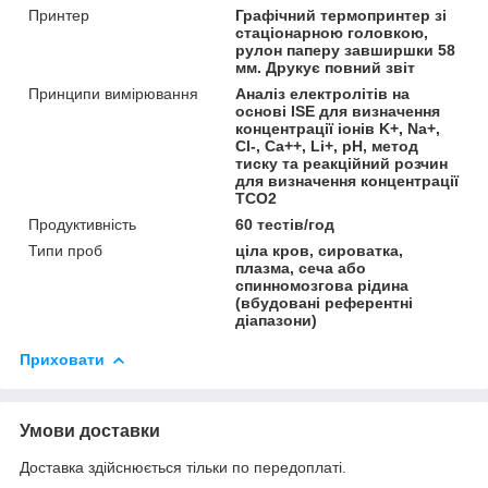
Принтер
Графічний термопринтер зі
стаціонарною головкою,
рулон паперу завширшки 58
мм. Друкує повний звіт
Принципи вимірювання
Аналіз електролітів на
основі ISE для визначення
концентрації іонів K+, Na+,
Cl-, Ca++, Li+, pH, метод
тиску та реакційний розчин
для визначення концентрації
TCO2
Продуктивність
60 тестів/год
Типи проб
ціла кров, сироватка,
плазма, сеча або
спинномозгова рідина
(вбудовані референтні
діапазони)
Приховати
Умови доставки
Доставка здійснюється тільки по передоплаті.