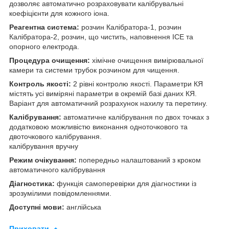
дозволяє автоматично розраховувати калібрувальні
коефіцієнти для кожного іона.
Реагентна система:
розчин Калібратора-1, розчин
Калібратора-2, розчин, що чистить, наповнення ІСЕ та
опорного електрода.
Процедура очищення:
хімічне очищення вимірювальної
камери та системи трубок розчином для чищення.
Контроль якості:
2 рівні контролю якості. Параметри КЯ
містять усі виміряні параметри в окремій базі даних КЯ.
Варіант для автоматичний розрахунок нахилу та перетину.
Калібрування:
автоматичне калібрування по двох точках з
додатковою можливістю виконання одноточкового та
двоточкового калібрування.
калібрування вручну
Режим очікування:
попередньо налаштований з кроком
автоматичного калібрування
Діагностика:
функція самоперевірки для діагностики із
зрозумілими повідомленнями.
Доступні мови:
англійська
Приховати