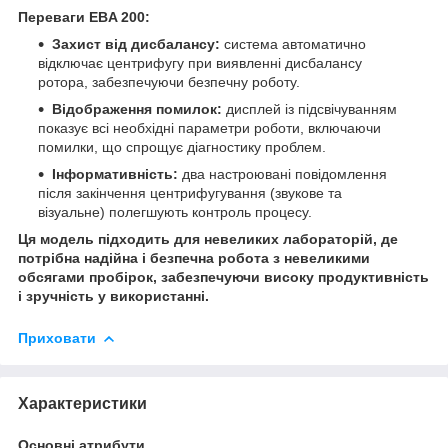
Переваги EBA 200:
Захист від дисбалансу:
система автоматично
відключає центрифугу при виявленні дисбалансу
ротора, забезпечуючи безпечну роботу.
Відображення помилок:
дисплей із підсвічуванням
показує всі необхідні параметри роботи, включаючи
помилки, що спрощує діагностику проблем.
Інформативність:
два настроювані повідомлення
після закінчення центрифугування (звукове та
візуальне) полегшують контроль процесу.
Ця модель підходить для невеликих лабораторій, де
потрібна надійна і безпечна робота з невеликими
обсягами пробірок, забезпечуючи високу продуктивність
і зручність у використанні.
Приховати
Характеристики
Основні атрибути