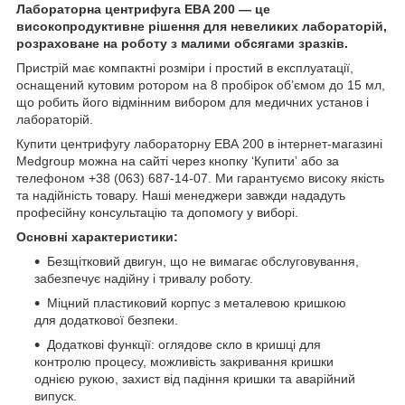
Лабораторна центрифуга EBA 200 — це
високопродуктивне рішення для невеликих лабораторій,
розраховане на роботу з малими обсягами зразків.
Пристрій має компактні розміри і простий в експлуатації,
оснащений кутовим ротором на 8 пробірок об’ємом до 15 мл,
що робить його відмінним вибором для медичних установ і
лабораторій.
Купити центрифугу лабораторну ЕВА 200 в інтернет-магазині
Medgroup можна на сайті через кнопку ‘Купитиʼ або за
телефоном +38 (063) 687-14-07. Ми гарантуємо високу якість
та надійність товару. Наші менеджери завжди нададуть
професійну консультацію та допомогу у виборі.
Основні характеристики:
Безщітковий двигун, що не вимагає обслуговування,
забезпечує надійну і тривалу роботу.
Міцний пластиковий корпус з металевою кришкою
для додаткової безпеки.
Додаткові функції: оглядове скло в кришці для
контролю процесу, можливість закривання кришки
однією рукою, захист від падіння кришки та аварійний
випуск.