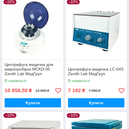
–10%
–10%
Центрифуга медична для
мікропробірок MCKD-05
Центрифуга медична LC-04S
Zenith Lab МедГруп
Zenith Lab МедГруп
В наявності
В наявності
10 858,50
7 182
₴
₴
12 065 ₴
7 980 ₴
Купити
Купити
–10%
–10%