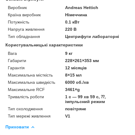
Виробник
Andreas Hettich
Країна виробник
Німеччина
Потужність
0.1 кВт
Напруга живлення
220 В
Тип обладнання
Центрифуги лабораторні
Користувальницькі характеристики
Вага
9 кг
Габарити
228×261×353 мм
Гарантія
12 місяців
Максимальна місткість
8×15 мл
Максимальна швидкість
6000 об./хв
Максимальне RCF
3461×g
Тривалість роботи
1 с — 99 хв 59 с, ⁇,
імпульсний режим
Тип охолодження
повітряне
Тип мережі живлення
V1
Приховати