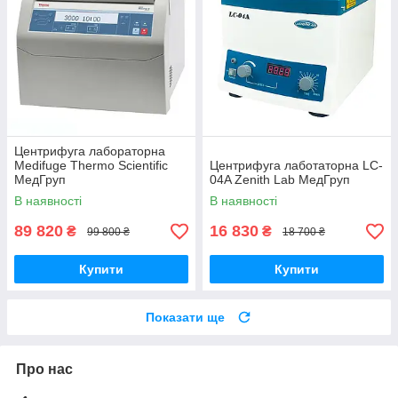
Центрифуга лабораторна
Medifuge Thermo Scientific
Центрифуга лаботаторна LC-
МедГруп
04A Zenith Lab МедГруп
В наявності
В наявності
89 820
16 830
₴
₴
99 800 ₴
18 700 ₴
Купити
Купити
Показати ще
Про нас