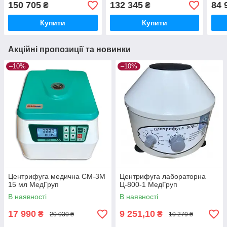
150 705
132 345
84 
₴
₴
Купити
Купити
Акційні пропозиції та новинки
–10%
–10%
Центрифуга медична СМ-3М
Центрифуга лабораторна
15 мл МедГруп
Ц-800-1 МедГруп
В наявності
В наявності
17 990
9 251,10
₴
₴
20 030 ₴
10 279 ₴