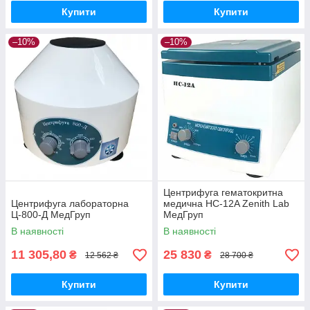
Купити
Купити
–10%
–10%
Центрифуга гематокритна
Центрифуга лабораторна
медична HC-12A Zenith Lab
Ц-800-Д МедГруп
МедГруп
В наявності
В наявності
11 305,80
25 830
₴
₴
12 562 ₴
28 700 ₴
Купити
Купити