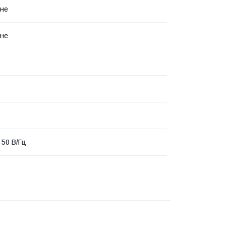
нне
нне
 50 В/Гц