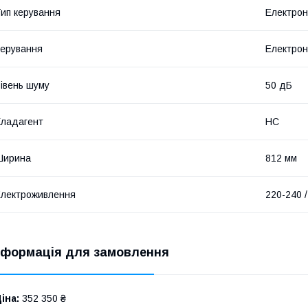
ип керування
Електро
ерування
Електро
івень шуму
50 дБ
ладагент
HC
Ширина
812 мм
лектроживлення
220-240 /
нформація для замовлення
іна:
352 350 ₴