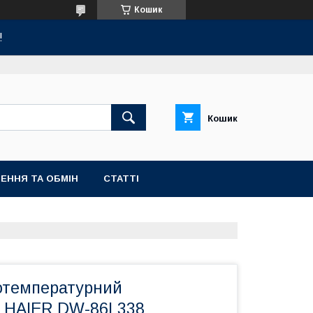
Кошик
!
Кошик
ЕННЯ ТА ОБМІН
СТАТТІ
отемпературний
 HAIER DW-86L338