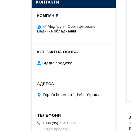
КОНТАКТИ
✅ МедГруп - Сертифіковане
медичне обладнання
Відділ продажу
Героїв Космоса 1, Київ, Україна
З
п
+380 (95) 713-79-95
І
Відділ продажу