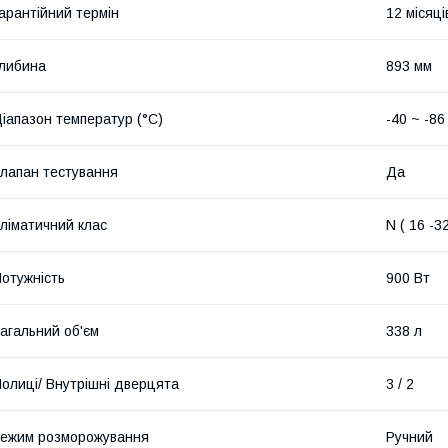
арантійний термін
12 місяці
либина
893 мм
іапазон температур (°C)
-40 ~ -86
лапан тестування
Да
ліматичний клас
N ( 16 -3
отужність
900 Вт
агальний об'єм
338 л
олиці/ Внутрішні дверцята
3 / 2
ежим розморожування
Ручний