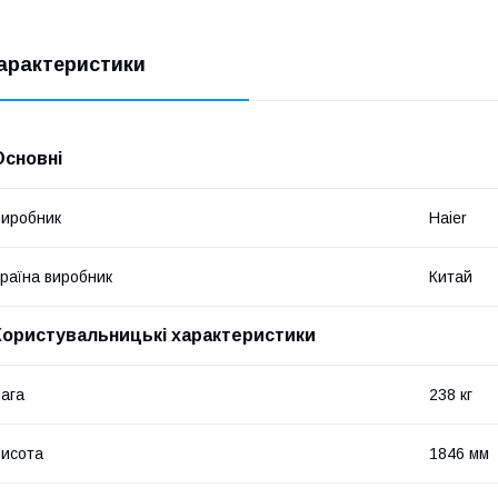
арактеристики
Основні
иробник
Haier
раїна виробник
Китай
Користувальницькі характеристики
ага
238 кг
исота
1846 мм