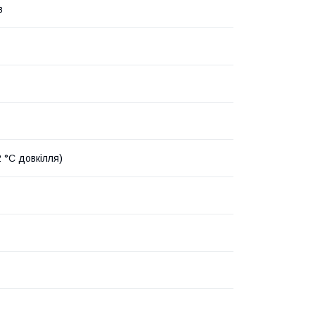
в
2 °C довкілля)