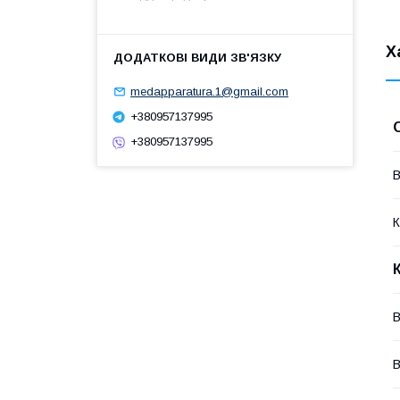
Х
medapparatura.1@gmail.com
+380957137995
+380957137995
В
К
В
В