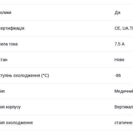
олики
Да
ертифікація
CE, UA.T
ила тока
7.5 А
Стан
Нове
тупінь охолодження (°C)
-86
ип
Медични
ип корпусу
Вертикал
ип охолодження
статичне