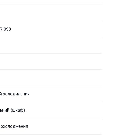
R 098
й холодильник
ьний (шкаф)
 охолодження