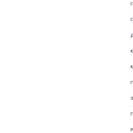
Г
Г
Д
К
К
П
З
П
Р