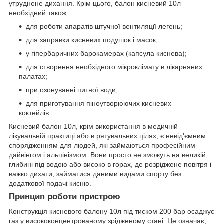
утруднене дихання. Крім цього, балон кисневий 10л
необхідний також:
для роботи апаратів штучної вентиляції легень;
для заправки кисневих подушок і масок;
у гіпербаричних барокамерах (капсула киснева);
для створення необхідного мікроклімату в лікарняних
палатах;
при озонуванні питної води;
для приготування піноутворюючих кисневих
коктейлів.
Кисневий балон 10л, крім використання в медичній
лікувальній практиці або в рятувальних цілях, є невід'ємним
спорядженням для людей, які займаються професійним
дайвінгом і альпінізмом. Вони просто не зможуть на великій
глибині під водою або високо в горах, де розріджене повітря і
важко дихати, займатися даними видами спорту без
додаткової подачі кисню.
Принцип роботи пристрою
Конструкція кисневого балону 10л під тиском 200 бар осаджує
газ у висококонцентрованому зрідженому стані. Це означає,