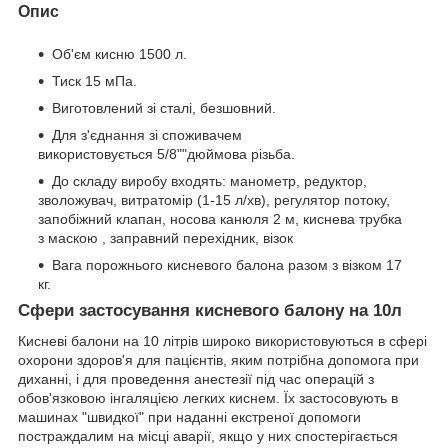
Опис
Об'єм кисню 1500 л.
Тиск 15 мПа.
Виготовлений зі сталі, безшовний.
Для з'єднання зі споживачем
використовується 5/8""дюймова різьба.
До складу виробу входять: манометр, редуктор,
зволожувач, витратомір (1-15 л/хв), регулятор потоку,
запобіжний клапан, носова канюля 2 м, киснева трубка
з маскою , заправний перехідник, візок
Вага порожнього кисневого балона разом з візком 17
кг.
Сфери застосування кисневого балону на 10л
Кисневі балони на 10 літрів широко використовуються в сфері
охорони здоров'я для пацієнтів, яким потрібна допомога при
диханні, і для проведення анестезії під час операцій з
обов'язковою інгаляцією легких киснем. Їх застосовують в
машинах "швидкої" при наданні екстреної допомоги
постраждалим на місці аварії, якщо у них спостерігається