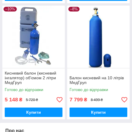
–10%
–8%
Кисневий балон (кисневий
інгалятор) об'ємом 2 літри
Балон кисневий на 10 літрів
МедГруп
МедГруп
Готово до відправки
Готово до відправки
5 148
7 799
₴
₴
5 720 ₴
8 499 ₴
Купити
Купити
Про нас