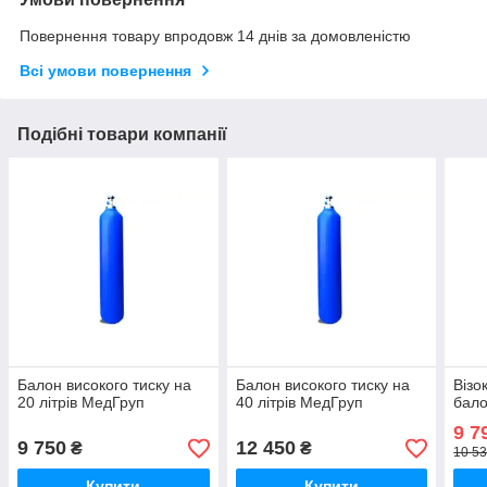
Повернення товару впродовж 14 днів за домовленістю
Всі умови повернення
Подібні товари компанії
Балон високого тиску на
Балон високого тиску на
Візо
20 літрів МедГруп
40 літрів МедГруп
бало
9 7
9 750
12 450
₴
₴
10 53
Купити
Купити