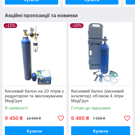
Акційні пропозиції та новинки
–11%
–10%
Кисневий балон на 10 літрів з
Кисневий балон (кисневий
редуктором та зволожувачем
інгалятор) об'ємом 4 літри
МедГруп
МедГруп
В наявності
Готово до відправки
9 450
6 480
₴
₴
10 599 ₴
7 200 ₴
Купити
Купити