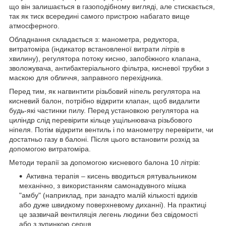
що він залишається в газоподібному вигляді, але стискається,
так як тиск всередині самого пристрою набагато вище
атмосферного.
Обладнання складається з: манометра, редуктора,
витратоміра (індикатор встановленої витрати літрів в
хвилину), регулятора потоку кисню, запобіжного клапана,
зволожувача, антибактеріального фільтра, кисневої трубки з
маскою для обличчя, заправного перехідника.
Перед тим, як нагвинтити різьбовий ніпель регулятора на
кисневий балон, потрібно відкрити клапан, щоб видалити
будь-які частинки пилу. Перед установкою регулятора на
циліндр слід перевірити кільце ущільнювача різьбового
ніпеля. Потім відкрити вентиль і по манометру перевірити, чи
достатньо газу в балоні. Після цього встановити розхід за
допомогою витратоміра.
Методи терапії за допомогою кисневого балона 10 літрів:
Активна терапія – кисень вводиться рятувальником
механічно, з використанням самонадувного мішка
"амбу" (наприклад, при занадто малій кількості вдихів
або дуже швидкому поверхневому диханні). На практиці
це зазвичай вентиляція легень людини без свідомості
або з зупинкою серця.