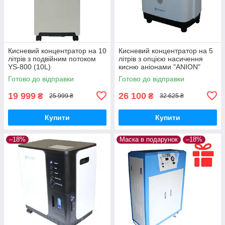
Кисневий концентратор на 10
Кисневий концентратор на 5
літрів з подвійним потоком
літрів з опцією насичення
YS-800 (10L)
кисню аніонами "ANION"
Y007C-5W
Готово до відправки
Готово до відправки
19 999
26 100
₴
₴
25 999 ₴
32 625 ₴
Купити
Купити
–18%
Маска в подарунок
–18%