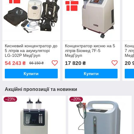
Кисневий концентратор до
Концентратор кисню на 5
Конц
5 літрів на акумуляторі
літрів Біомед 7F-5
7 лі
LG-102Р МедГруп
МедГруп
Мед
54 243
17 820
20 
₴
₴
66 150 ₴
Купити
Купити
Акційні пропозиції та новинки
–23%
–20%