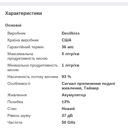
Характеристики
Основні
Виробник
Devilbiss
Країна виробник
США
Гарантійний термін
36 міс
Максимальна
5 літр/хв
продуктивність кисню
Мінімальна продуктивність
1 літр/хв
кисню
Насиченість потоку киснем
93 %
Особливості
Сигнал припинення подачі
живлення, Таймер
Живлення
Акумулятор
Похибка
±3%
Стан
Новий
Рівень шуму
37 дБ
Частота
50 GHz