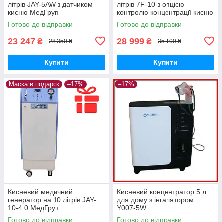
літрів JAY-5AW з датчиком
літрів 7F-10 з опцією
кисню МедГруп
контролю концентрації кисню
МедГруп
Готово до відправки
Готово до відправки
23 247
28 999
₴
₴
28 350 ₴
35 100 ₴
Купити
Купити
Маска в подарок
–17%
–17%
Кисневий медичний
Кисневий концентратор 5 л
генератор на 10 літрів JAY-
для дому з інгалятором
10-4.0 МедГруп
Y007-5W
Готово до відправки
Готово до відправки