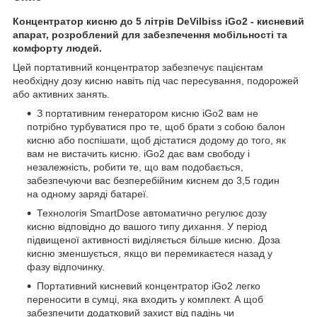
Концентратор кисню до 5 літрів DeVilbiss iGo2 - кисневий
апарат, розроблений для забезпечення мобільності та
комфорту людей.
Цей портативний концентратор забезпечує пацієнтам
необхідну дозу кисню навіть під час пересування, подорожей
або активних занять.
З портативним генератором кисню iGo2 вам не
потрібно турбуватися про те, щоб брати з собою балон
кисню або поспішати, щоб дістатися додому до того, як
вам не вистачить кисню. iGo2 дає вам свободу і
незалежність, робити те, що вам подобається,
забезпечуючи вас безперебійним киснем до 3,5 годин
на одному заряді батареї.
Технологія SmartDose автоматично регулює дозу
кисню відповідно до вашого типу дихання. У період
підвищеної активності виділяється більше кисню. Доза
кисню зменшується, якщо ви перемикаєтеся назад у
фазу відпочинку.
Портативний кисневий концентратор iGo2 легко
переносити в сумці, яка входить у комплект. А щоб
забезпечити додатковий захист від падінь чи