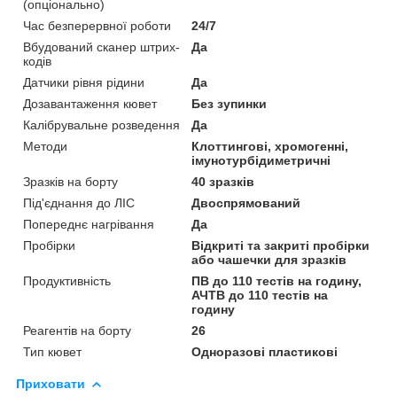
(опціонально)
Час безперервної роботи
24/7
Вбудований сканер штрих-
Да
кодів
Датчики рівня рідини
Да
Дозавантаження кювет
Без зупинки
Калібрувальне розведення
Да
Методи
Клоттингові, хромогенні,
імунотурбідиметричні
Зразків на борту
40 зразків
Під'єднання до ЛІС
Двоспрямований
Попереднє нагрівання
Да
Пробірки
Відкриті та закриті пробірки
або чашечки для зразків
Продуктивність
ПВ до 110 тестів на годину,
АЧТВ до 110 тестів на
годину
Реагентів на борту
26
Тип кювет
Одноразові пластикові
Приховати