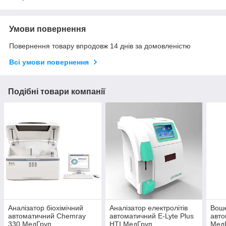
Умови повернення
Повернення товару впродовж 14 днів за домовленістю
Всі умови повернення
Подібні товари компанії
Аналізатор біохімічний
Аналізатор електролітів
Вош
автоматичний Chemray
автоматичний E-Lyte Plus
авто
330 МедГруп
HTI МедГруп
Мед