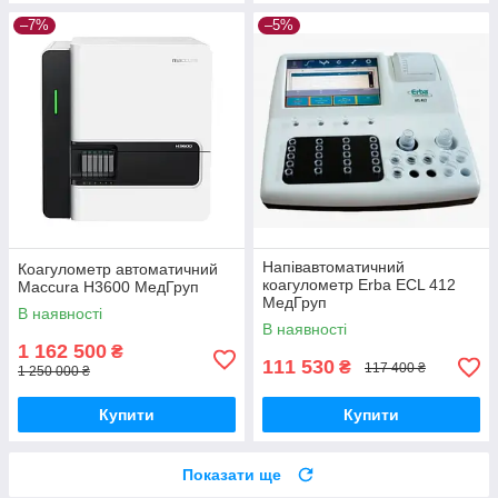
–7%
–5%
Напівавтоматичний
Коагулометр автоматичний
коагулометр Erba ECL 412
Maccura H3600 МедГруп
МедГруп
В наявності
В наявності
1 162 500
₴
111 530
₴
117 400 ₴
1 250 000 ₴
Купити
Купити
Показати ще