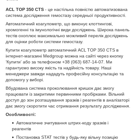
ACL TOP 350 CTS
- це настільна повністю автоматизована
система дослідження гемостазу середньої продуктивності.
Автоматичний коагулометр, що виконує клоттингові,
хромогенні та імунологічні види досліджень. Широка панель
тестів охоплює максимально можливий перелік досліджень
для оцінки роботи системи гемостазу.
Купити коагулометр автоматичний ACL TOP 350 CTS в
інтернет-магазині Medgroup можна на сайті через кнопку
‘Купитиʼ або за телефоном +38 (063) 687-14-07. Ми
гарантуємо високу якість та надійність товару. Наші
менеджери завжди нададуть професійну консультацію та
допомогу у виборі.
Вбудована система проколювання кришок дає змогу
працювати із закритими первинними пробірками. Вільний
доступ до зон розташування зразків і реагентів в аналізаторі
дає змогу скоротити час отримання результату дослідження.
Особливості:
Автоматичне зчитування штрих-коду зразків і
реагентів
Постановка STAT тестів у будь-яку вільну позицію