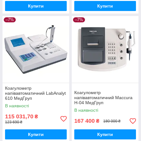
Купити
Купити
–7%
–7%
Коагулометр
Коагулометр
напівавтоматичний LabAnalyt
напівавтоматичний Maccura
610 МедГруп
H-04 МедГруп
В наявності
В наявності
115 031,70
₴
167 400
₴
180 000 ₴
123 690 ₴
Купити
Купити