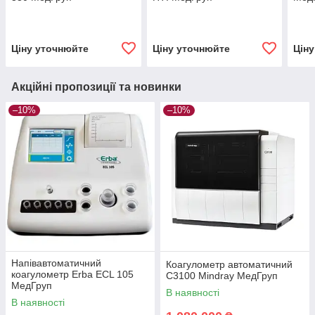
Ціну уточнюйте
Ціну уточнюйте
Цін
Акційні пропозиції та новинки
–10%
–10%
Напівавтоматичний
Коагулометр автоматичний
коагулометр Erba ECL 105
С3100 Mindray МедГруп
МедГруп
В наявності
В наявності