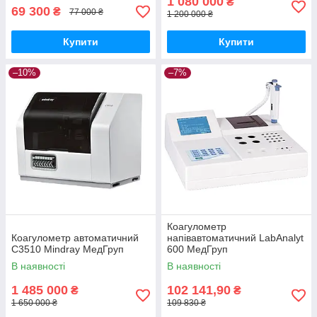
1 080 000
₴
69 300
₴
77 000 ₴
1 200 000 ₴
Купити
Купити
–10%
–7%
Коагулометр
Коагулометр автоматичний
напівавтоматичний LabAnalyt
С3510 Mindray МедГруп
600 МедГруп
В наявності
В наявності
1 485 000
102 141,90
₴
₴
1 650 000 ₴
109 830 ₴