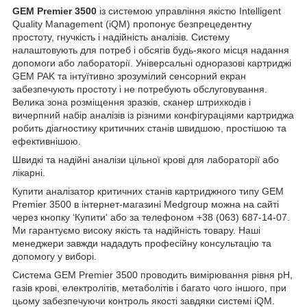
GEM Premier 3500
із системою управління якістю Intelligent
Quality Management (iQM) пропонує безпрецедентну
простоту, гнучкість і надійність аналізів. Систему
налаштовують для потреб і обсягів будь-якого місця надання
допомоги або лабораторії. Універсальні одноразові картриджі
GEM PAK та інтуїтивно зрозумілий сенсорний екран
забезпечують простоту і не потребують обслуговування.
Велика зона розміщення зразків, сканер штрихкодів і
вичерпний набір аналізів із різними конфігураціями картриджа
робить діагностику критичних станів швидшою, простішою та
ефективнішою.
Швидкі та надійні аналізи цільної крові для лабораторії або
лікарні.
Купити аналізатор критичних станів картриджного типу GEM
Premier 3500 в інтернет-магазині Medgroup можна на сайті
через кнопку ‘Купитиʼ або за телефоном +38 (063) 687-14-07.
Ми гарантуємо високу якість та надійність товару. Наші
менеджери завжди нададуть професійну консультацію та
допомогу у виборі.
Система GEM Premier 3500 проводить вимірювання рівня pH,
газів крові, електролітів, метаболітів і багато чого іншого, при
цьому забезпечуючи контроль якості завдяки системі iQM.