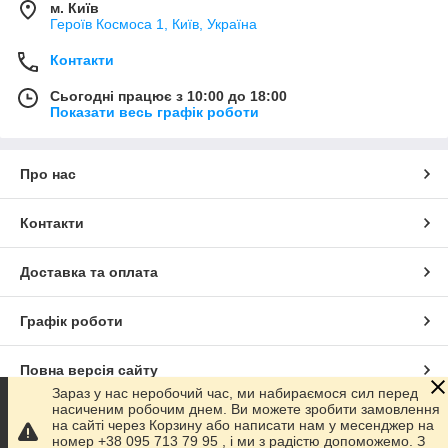
м. Київ
Героїв Космоса 1, Київ, Україна
Контакти
Сьогодні працює з 10:00 до 18:00
Показати весь графік роботи
Про нас
Контакти
Доставка та оплата
Графік роботи
Повна версія сайту
Зараз у нас неробочий час, ми набираємося сил перед
насиченим робочим днем. Ви можете зробити замовлення
Сайт створено на маркетплейсі
Prom.ua
на сайті через Корзину або написати нам у месенджер на
номер +38 095 713 79 95 , і ми з радістю допоможемо. З