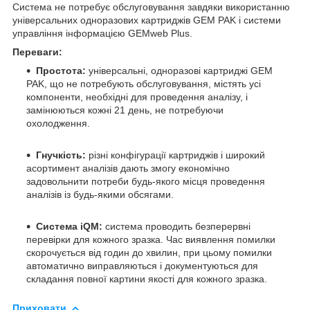
Система не потребує обслуговування завдяки використанню
універсальних одноразових картриджів GEM PAK і системи
управління інформацією GEMweb Plus.
Переваги:
Простота:
універсальні, одноразові картриджі GEM
PAK, що не потребують обслуговування, містять усі
компоненти, необхідні для проведення аналізу, і
замінюються кожні 21 день, не потребуючи
охолодження.
Гнучкість:
різні конфігурації картриджів і широкий
асортимент аналізів дають змогу економічно
задовольнити потреби будь-якого місця проведення
аналізів із будь-якими обсягами.
Система iQM:
система проводить безперервні
перевірки для кожного зразка. Час виявлення помилки
скорочується від годин до хвилин, при цьому помилки
автоматично виправляються і документуються для
складання повної картини якості для кожного зразка.
Приховати