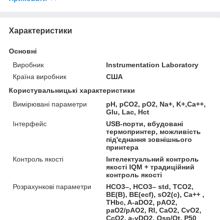
Характеристики
Основні
Виробник
Instrumentation Laboratory
Країна виробник
США
Користувальницькі характеристики
Вимірювані параметри
pH, pCO2, pO2, Na+, K+,Ca++,
Glu, Lac, Hct
Інтерфейс
USB-порти, вбудовані
термопринтер, можливість
під'єднання зовнішнього
принтера
Контроль якості
Інтелектуальний контроль
якості IQM + традиційний
контроль якості
Розрахункові параметри
HCO3–, HCO3– std, TCO2,
BE(B), BE(ecf), sO2(c), Ca++ ,
THbc, A-aDO2, pAO2,
paO2/pAO2, RI, CaO2, CvO2,
CcO2, a-vDO2, Qsp/Qt, P50