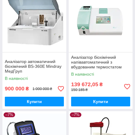
Аналізатор біохімічний
Аналізатор автоматичний
напівавтоматичний з
біохімічний ВS-360E Mindray
вбудованим термостатом
МедГруп
BioChem SA HTI МедГруп
В наявності
В наявності
139 672,05
₴
900 000
₴
1 000 000 ₴
150 185 ₴
Купити
Купити
–7%
–7%