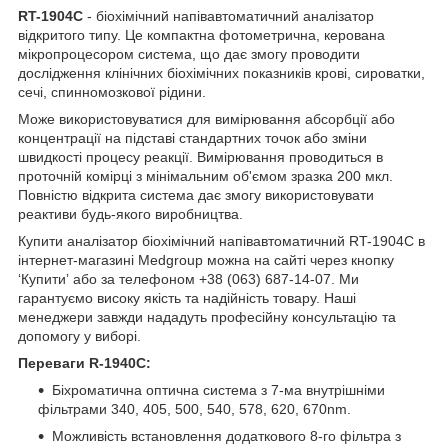
RT-1904C
- біохімічний напівавтоматичний аналізатор
відкритого типу. Це компактна фотометрична, керована
мікропроцесором система, що дає змогу проводити
дослідження клінічних біохімічних показників крові, сироватки,
сечі, спинномозкової рідини.
Може використовуватися для вимірювання абсорбції або
концентрації на підставі стандартних точок або зміни
швидкості процесу реакції. Вимірювання проводиться в
проточній комірці з мінімальним об'ємом зразка 200 мкл.
Повністю відкрита система дає змогу використовувати
реактиви будь-якого виробництва.
Купити аналізатор біохімічний напівавтоматичний RT-1904C в
інтернет-магазині Medgroup можна на сайті через кнопку
‘Купитиʼ або за телефоном +38 (063) 687-14-07. Ми
гарантуємо високу якість та надійність товару. Наші
менеджери завжди нададуть професійну консультацію та
допомогу у виборі.
Переваги R-1940C:
Біхроматична оптична система з 7-ма внутрішніми
фільтрами 340, 405, 500, 540, 578, 620, 670nm.
Можливість встановлення додаткового 8-го фільтра з