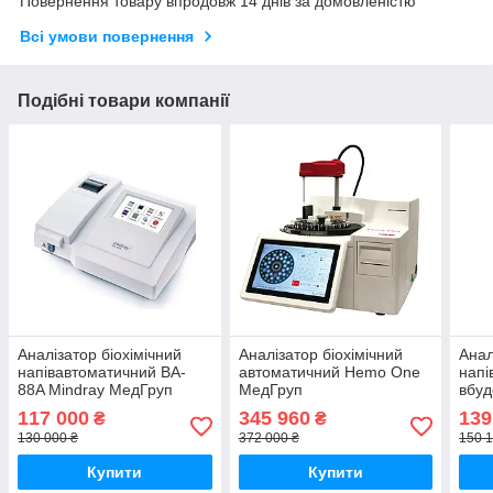
Повернення товару впродовж 14 днів за домовленістю
Всі умови повернення
Подібні товари компанії
Аналізатор біохімічний
Аналізатор біохімічний
Анал
напівавтоматичний BA-
автоматичний Hemo One
напі
88A Mindray МедГруп
МедГруп
вбуд
BioC
117 000
345 960
139
₴
₴
130 000 ₴
372 000 ₴
150 1
Купити
Купити