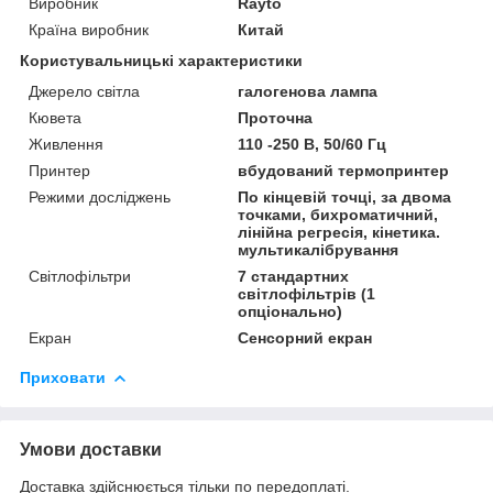
Виробник
Rayto
Країна виробник
Китай
Користувальницькі характеристики
Джерело світла
галогенова лампа
Кювета
Проточна
Живлення
110 -250 В, 50/60 Гц
Принтер
вбудований термопринтер
Режими досліджень
По кінцевій точці, за двома
точками, бихроматичний,
лінійна регресія, кінетика.
мультикалібрування
Світлофільтри
7 стандартних
світлофільтрів (1
опціонально)
Екран
Сенсорний екран
Приховати
Умови доставки
Доставка здійснюється тільки по передоплаті.