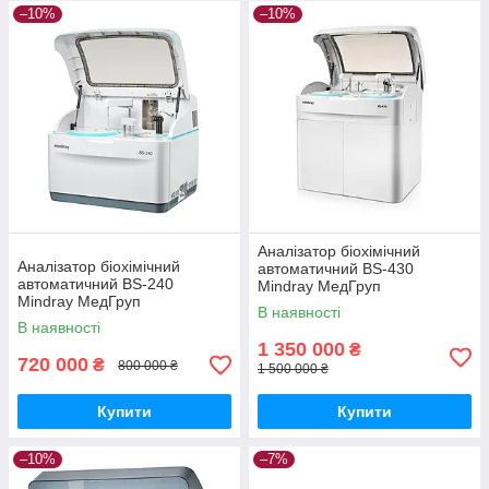
–10%
–10%
Аналізатор біохімічний
Аналізатор біохімічний
автоматичний BS-430
автоматичний BS-240
Mindray МедГруп
Mindray МедГруп
В наявності
В наявності
1 350 000
₴
720 000
₴
800 000 ₴
1 500 000 ₴
Купити
Купити
–10%
–7%