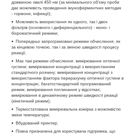
довжиною хвилі 450 нм (за мінімального об'єму проби
дає можливість проведення імуноферментних методик
- гормони, інфекції);
Можливість використання як одного, так і двох
фільтрів (основного і диференціального) - моно- і
біхроматичний режими;
Попередньо запрограмовані режими обчислення, як
за кінцевою точкою, так і за зміною швидкості процесу
реакції;
Має такі режими обчислення: вимірювання оптичної
густини; вимірювання концентрації з використанням
стандартного розчину; вимірювання концентрації з
використанням фактора перерахунку оптичної густини в
концентрацію; багатостандартний програмований
режим; вимірювання поглинання у відсотках;
вимірювання в динамічному режимі швидкості реакції
(кінетичний режим);
Термостатована вимірювальна комірка з можливістю
зміни температури;
Вбудований принтер;
Повна призначена для користувача підтримка, що