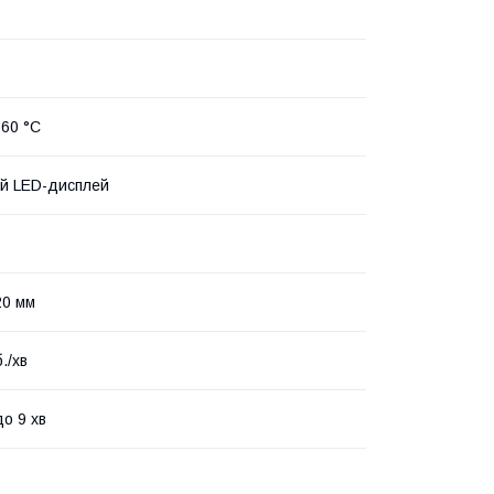
 60 °C
й LED-дисплей
20 мм
./хв
до 9 хв