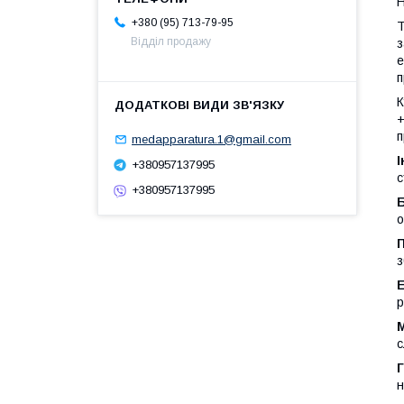
Н
+380 (95) 713-79-95
Т
Відділ продажу
з
е
п
К
+
п
medapparatura.1@gmail.com
+380957137995
с
+380957137995
Б
о
з
р
М
с
Г
н