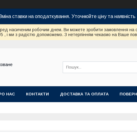
Зміна ставки на оподаткування. Уточнюйте ціну та наявність 
еред насиченим робочим днем. Ви можете зробити замовлення на 
95 , і ми з радістю допоможемо. З нетерпінням чекаємо на Ваше по
коване
РО НАС
КОНТАКТИ
ДОСТАВКА ТА ОПЛАТА
ПОВЕРН