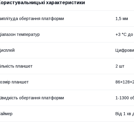
Користувальницькі характеристики
мплітуда обертання платформи
1,5 мм
іапазон температур
+3 °C до
Дисплей
Цифрови
ількість планшет
2 шт
озмір планшет
86×128×
видкість обертання платформи
1-1300 об
Таймер
Від 1 хв 