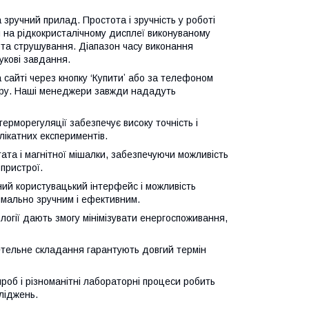
ручний прилад. Простота і зручність у роботі
 на рідкокристалічному дисплеї виконуваному
ота струшування. Діапазон часу виконання
укові завдання.
сайті через кнопку ‘Купитиʼ або за телефоном
овару. Наші менеджери завжди нададуть
рморегуляції забезпечує високу точність і
ікатних експериментів.
ата і магнітної мішалки, забезпечуючи можливість
пристрої.
ний користувацький інтерфейс і можливість
мально зручним і ефективним.
логії дають змогу мінімізувати енергоспоживання,
ретельне складання гарантують довгий термін
проб і різноманітні лабораторні процеси робить
ліджень.