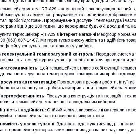
ова модель органічно доповнює лінійку приладів для ІФА аналізу.
ермошейкер моделі RT-A29 – компактний, повнофункціональний та з
абезпечується легким програмуванням та постійним відображенням
тапі пробопідготовки. Програмування доступні: температура і част
рограми від 0 до 100 годин, що перекриває будь-які дослідні та на
упити термошейкер RT-A29 в інтернет-магазині Medgroup можна на 
38 (063) 687-14-07. Ми гарантуємо високу якість та надійність т
рофесійну консультацію та допомогу у виборі.
Інтелектуальний температурний контроль:
Передова система те
табільність температурних умов, що необхідно для проведення дел
агатозадачність:
Цей термошейкер втілює в собі функції термост
дночасного керування температурою і змішуванням проб в одному 
Просунута автоматизація:
Програмовані режими роботи, інтуїтив
берігання налаштувань роблять використання термошейкера макси
Енергоефективність:
Продумана конструкція та інноваційні техно
облячи термошейкер екологічно відповідальним вибором.
іцність і надійність:
Стійкий корпус, високоякісні матеріали та 
лужби термошейкера за інтенсивного використання.
нучкість у налаштуванні:
Здатність адаптуватися під різні типи 
аш термошейкер універсальним рішенням для ваших наукових дос