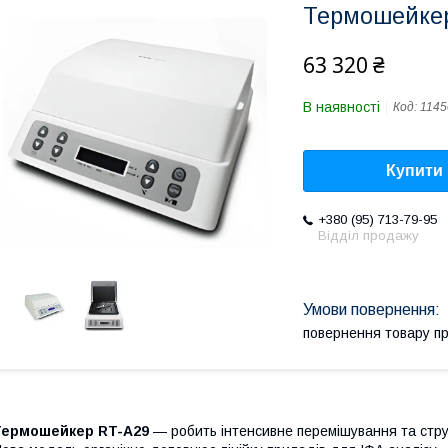
Термошейкер
63 320 ₴
В наявності
Код:
1145
Купити
+380 (95) 713-79-95
Відділ продажу
повернення товару п
Термошейкер RT-A29
— робить інтенсивне перемішування та стр