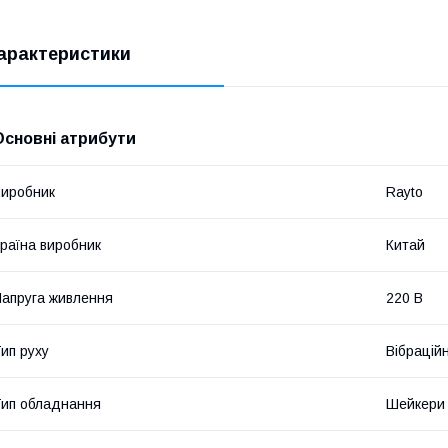
арактеристики
Основні атрибути
иробник
Rayto
раїна виробник
Китай
апруга живлення
220 В
ип руху
Вібрацій
ип обладнання
Шейкери 