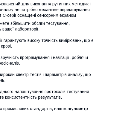
изначений для виконання рутинних методик і
аналізу не потрібно механічне перемішування
ов С-серії оснащені сенсорним екраном
жете збільшити обсяги тестування,
 вашої лабораторії.
ї гарантують високу точність вимірювань, що є
крові.
ручність програмування і навігації, роблячи
есіоналів.
рокий спектр тестів і параметрів аналізу, що
нь.
днього налаштування протоколів тестування
те консистентність результатів.
х промислових стандартів, наш коагулометр