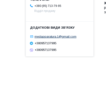
Х
+380 (95) 713-79-95
р
Відділ продажу
з
medapparatura.1@gmail.com
+380957137995
+380957137995