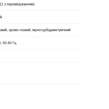
 (1 з перемішуванням)
ій
овий, хромо-гновий, імунотурбідиметричний
, 50-60 Гц