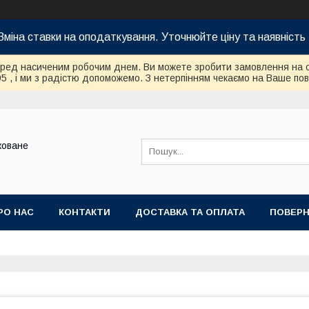
Зміна ставки на оподаткування. Уточнюйте ціну та наявність 
еред насиченим робочим днем. Ви можете зробити замовлення на 
95 , і ми з радістю допоможемо. З нетерпінням чекаємо на Ваше по
коване
РО НАС
КОНТАКТИ
ДОСТАВКА ТА ОПЛАТА
ПОВЕРН