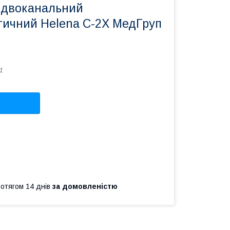
 двоканальний
тичний Helena C-2Х МедГруп
1
ротягом 14 днів
за домовленістю