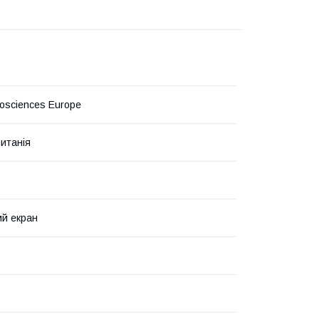
iosciences Europe
итанія
й екран