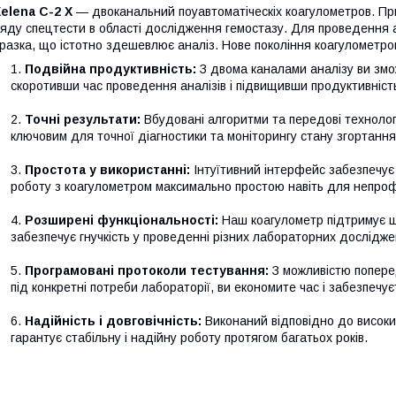
elena C-2 Х
— двоканальний поуавтоматіческіх коагулометров. Пр
яду спецтести в області дослідження гемостазу. Для проведення 
разка, що істотно здешевлює аналіз. Нове покоління коагулометр
Подвійна продуктивність:
З двома каналами аналізу ви змо
скоротивши час проведення аналізів і підвищивши продуктивність
Точні результати:
Вбудовані алгоритми та передові технологі
ключовим для точної діагностики та моніторингу стану згортання 
Простота у використанні:
Інтуїтивний інтерфейс забезпечує з
роботу з коагулометром максимально простою навіть для непроф
Розширені функціональності:
Наш коагулометр підтримує ши
забезпечує гнучкість у проведенні різних лабораторних дослідже
Програмовані протоколи тестування:
З можливістю попере
під конкретні потреби лабораторії, ви економите час і забезпечує
Надійність і довговічність:
Виконаний відповідно до високи
гарантує стабільну і надійну роботу протягом багатьох років.