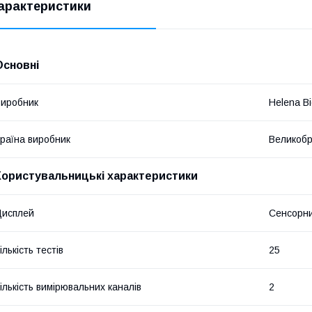
арактеристики
Основні
иробник
Helena B
раїна виробник
Великобр
Користувальницькі характеристики
Дисплей
Сенсорни
ількість тестів
25
ількість вимірювальних каналів
2