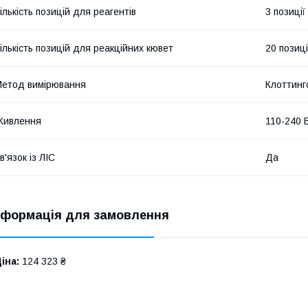
ількість позицій для реагентів
3 позиції
ількість позицій для реакційних кювет
20 позиц
етод вимірювання
Клоттинг
Живлення
110-240 В
в'язок із ЛІС
Да
нформація для замовлення
іна:
124 323 ₴