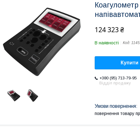
Коагулометр
напівавтома
124 323 ₴
В наявності
Код:
1145
Купити
+380 (95) 713-79-95
Відділ продажу
повернення товару п