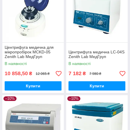
Центрифуга медична для
мікропробірок MCKD-05
Центрифуга медична LC-04S
Zenith Lab МедГруп
Zenith Lab МедГруп
В наявності
В наявності
10 858,50
7 182
₴
₴
12 065 ₴
7 980 ₴
Купити
Купити
–10%
–10%