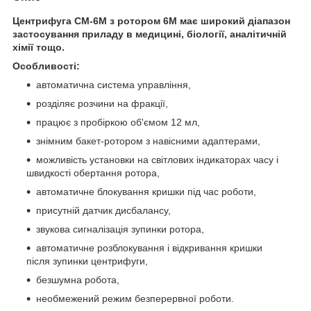
Центрифуга CM-6M з ротором 6М має широкий діапазон
застосування приладу в медицині, біології, аналітичній
хімії тощо.
Особливості:
автоматична система управління,
розділяє розчини на фракції,
працює з пробіркою об'ємом 12 мл,
знімним бакет-ротором з навісними адаптерами,
можливість установки на світлових індикаторах часу і
швидкості обертання ротора,
автоматичне блокування кришки під час роботи,
присутній датчик дисбалансу,
звукова сигналізація зупинки ротора,
автоматичне розблокування і відкривання кришки
після зупинки центрифуги,
безшумна робота,
необмежений режим безперервної роботи.