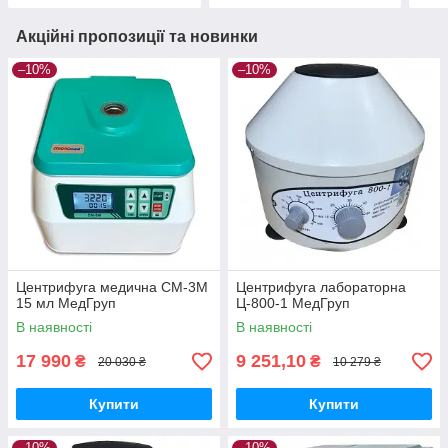
Акційні пропозиції та новинки
–10%
–10%
Центрифуга медична СМ-3М
Центрифуга лабораторна
15 мл МедГруп
Ц-800-1 МедГруп
В наявності
В наявності
17 990
9 251,10
₴
₴
20 030 ₴
10 279 ₴
Купити
Купити
–10%
–10%