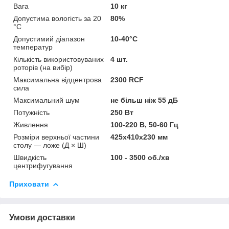
Вага
10 кг
Допустима вологість за 20
80%
°C
Допустимий діапазон
10-40°C
температур
Кількість використовуваних
4 шт.
роторів (на вибір)
Максимальна відцентрова
2300 RCF
сила
Максимальний шум
не більш ніж 55 дБ
Потужність
250 Вт
Живлення
100-220 B, 50-60 Гц
Розміри верхньої частини
425x410x230 мм
столу — ложе (Д × Ш)
Швидкість
100 - 3500 об./хв
центрифугування
Приховати
Умови доставки