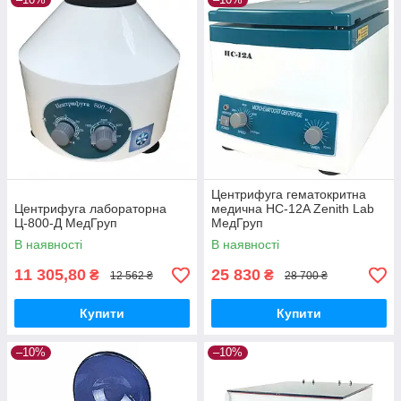
Центрифуга гематокритна
Центрифуга лабораторна
медична HC-12A Zenith Lab
Ц-800-Д МедГруп
МедГруп
В наявності
В наявності
11 305,80
25 830
₴
₴
12 562 ₴
28 700 ₴
Купити
Купити
–10%
–10%