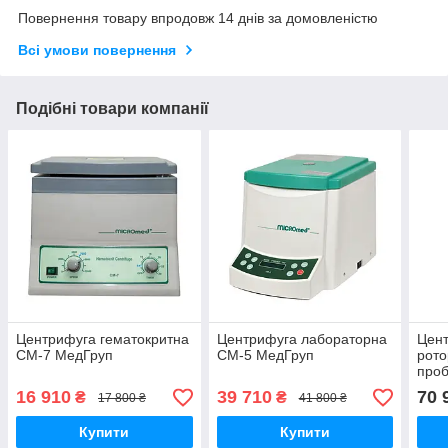
Повернення товару впродовж 14 днів за домовленістю
Всі умови повернення
Подібні товари компанії
Центрифуга гематокритна
Центрифуга лабораторна
Цен
CM-7 МедГруп
СМ-5 МедГруп
рото
проб
16 910
39 710
70 
₴
₴
17 800 ₴
41 800 ₴
Купити
Купити