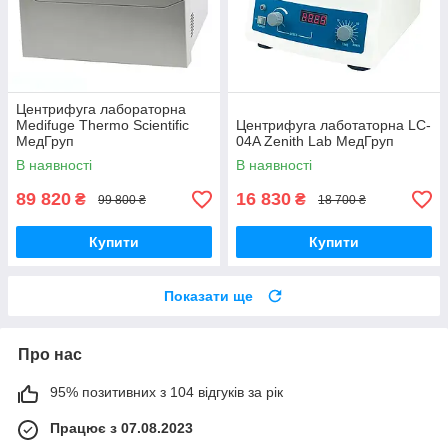
Центрифуга лабораторна
Medifuge Thermo Scientific
Центрифуга лаботаторна LC-
МедГруп
04A Zenith Lab МедГруп
В наявності
В наявності
89 820
16 830
₴
₴
99 800 ₴
18 700 ₴
Купити
Купити
Показати ще
Про нас
95% позитивних з 104 відгуків за рік
Працює з 07.08.2023