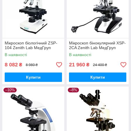
Мікроскоп біологічний ZSP-
Мікроскоп бінокулярний XSP-
104 Zenith Lab МедГруп
2CA Zenith Lab МедГруп
В наявності
В наявності
8 082
21 960
₴
₴
8 980 ₴
24 400 ₴
Купити
Купити
–10%
–8%