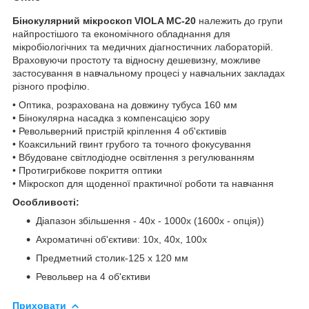
Бінокулярний мікроскоп VIOLA MC-20
належить до групи
найпростішого та економічного обладнання для
мікробіологічних та медичних діагностичних лабораторій.
Враховуючи простоту та відносну дешевизну, можливе
застосування в навчальному процесі у навчальних закладах
різного профілю.
• Оптика, розрахована на довжину тубуса 160 мм
• Бінокулярна насадка з компенсацією зору
• Револьверний пристрій кріплення 4 об'єктивів
• Коаксильний гвинт грубого та точного фокусування
• Вбудоване світлодіодне освітлення з регулюванням
• Протигрибкове покриття оптики
• Мікроскоп для щоденної практичної роботи та навчання
Особливості:
Діапазон збільшення - 40х - 1000х (1600х - опція))
Ахроматичні об'єктиви: 10x, 40x, 100х
Предметний столик-125 х 120 мм
Револьвер на 4 об'єктиви
Приховати