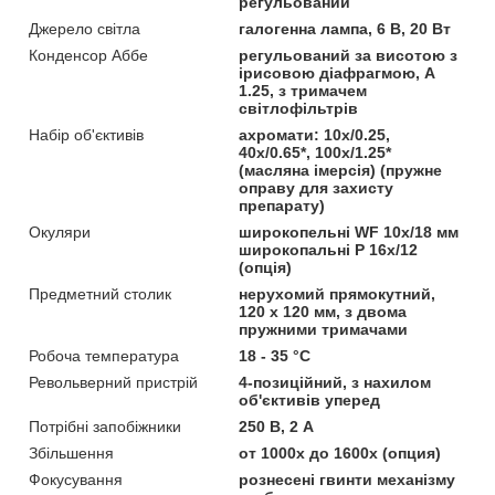
регульований
Джерело світла
галогенна лампа, 6 В, 20 Вт
Конденсор Аббе
регульований за висотою з
ірисовою діафрагмою, A
1.25, з тримачем
світлофільтрів
Набір об'єктивів
ахромати: 10x/0.25,
40x/0.65*, 100x/1.25*
(масляна імерсія) (пружне
оправу для захисту
препарату)
Окуляри
широкопельні WF 10х/18 мм
широкопальні P 16х/12
(опція)
Предметний столик
нерухомий прямокутний,
120 х 120 мм, з двома
пружними тримачами
Робоча температура
18 - 35 °C
Револьверний пристрій
4-позиційний, з нахилом
об'єктивів уперед
Потрібні запобіжники
250 В, 2 A
Збільшення
от 1000x до 1600x (опция)
Фокусування
рознесені гвинти механізму