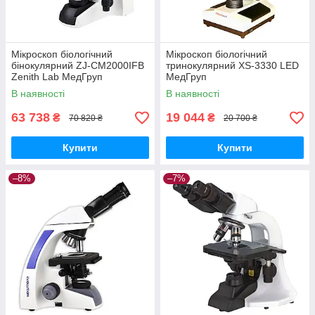
Мікроскоп біологічний
Мікроскоп біологічний
бінокулярний ZJ-CM2000IFB
тринокулярний XS-3330 LED
Zenith Lab МедГруп
МедГруп
В наявності
В наявності
63 738
19 044
₴
₴
70 820 ₴
20 700 ₴
Купити
Купити
–8%
–7%