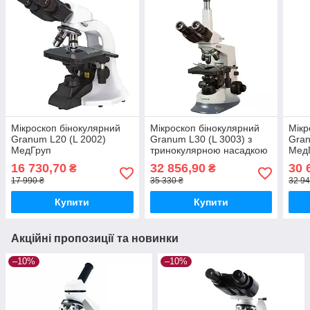
Мікроскоп бінокулярний
Мікроскоп бінокулярний
Мікр
Granum L20 (L 2002)
Granum L30 (L 3003) з
Gran
МедГруп
тринокулярною насадкою
Мед
МедГруп
16 730,70
32 856,90
30 
₴
₴
17 990 ₴
35 330 ₴
32 94
Купити
Купити
Акційні пропозиції та новинки
–10%
–10%