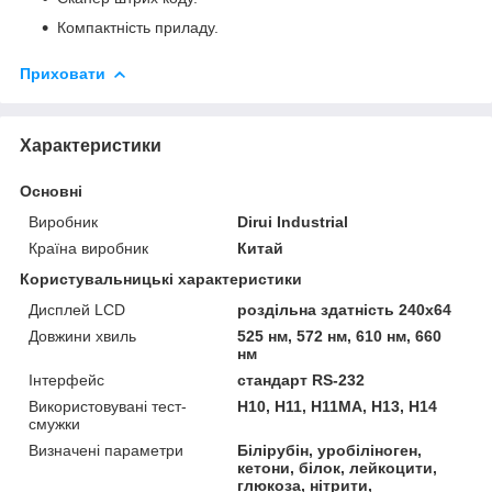
Компактність приладу.
Приховати
Характеристики
Основні
Виробник
Dirui Industrial
Країна виробник
Китай
Користувальницькі характеристики
Дисплей LCD
роздільна здатність 240х64
Довжини хвиль
525 нм, 572 нм, 610 нм, 660
нм
Інтерфейс
стандарт RS-232
Використовувані тест-
H10, H11, H11MA, H13, H14
смужки
Визначені параметри
Білірубін, уробіліноген,
кетони, білок, лейкоцити,
глюкоза, нітрити,