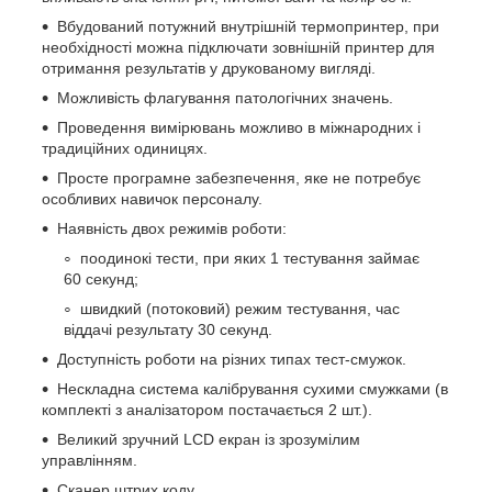
Вбудований потужний внутрішній термопринтер, при
необхідності можна підключати зовнішній принтер для
отримання результатів у друкованому вигляді.
Можливість флагування патологічних значень.
Проведення вимірювань можливо в міжнародних і
традиційних одиницях.
Просте програмне забезпечення, яке не потребує
особливих навичок персоналу.
Наявність двох режимів роботи:
поодинокі тести, при яких 1 тестування займає
60 секунд;
швидкий (потоковий) режим тестування, час
віддачі результату 30 секунд.
Доступність роботи на різних типах тест-смужок.
Нескладна система калібрування сухими смужками (в
комплекті з аналізатором постачається 2 шт.).
Великий зручний LCD екран із зрозумілим
управлінням.
Сканер штрих коду.