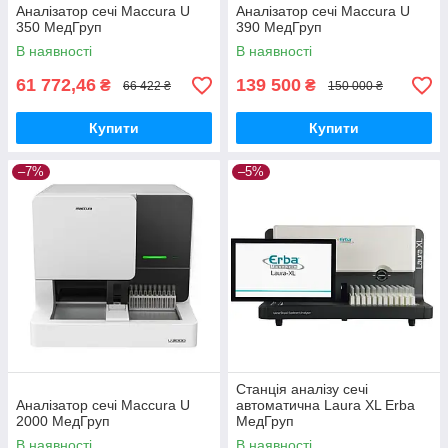
Аналізатор сечі Maccura U
Аналізатор сечі Maccura U
350 МедГруп
390 МедГруп
В наявності
В наявності
61 772,46
139 500
₴
₴
66 422 ₴
150 000 ₴
Купити
Купити
–7%
–5%
Станція аналізу сечі
Аналізатор сечі Maccura U
автоматична Laura XL Erba
2000 МедГруп
МедГруп
В наявності
В наявності