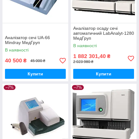
Аналізатор осаду сечі
автоматичний LabAnalyt-1280
Аналізатор сечі UA-66
МедГруп
Mindray МедГруп
В наявності
В наявності
1 882 301,40
₴
40 500
₴
45 000 ₴
2 023 980 ₴
Купити
Купити
–7%
–7%