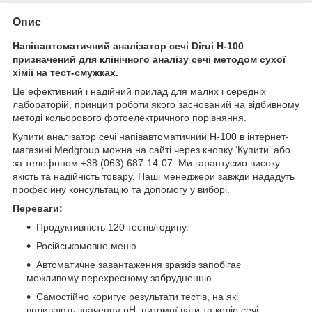
Опис
Напівавтоматичний аналізатор сечі Dirui H-100
призначений для клінічного аналізу сечі методом сухої
хімії на тест-смужках.
Це ефективний і надійний прилад для малих і середніх
лабораторій, принцип роботи якого заснований на відбивному
методі кольорового фотоелектричного порівняння.
Купити аналізатор сечі напівавтоматичний H-100 в інтернет-
магазині Medgroup можна на сайті через кнопку ‘Купитиʼ або
за телефоном +38 (063) 687-14-07. Ми гарантуємо високу
якість та надійність товару. Наші менеджери завжди нададуть
професійну консультацію та допомогу у виборі.
Переваги:
Продуктивність 120 тестів/годину.
Російськомовне меню.
Автоматичне завантаження зразків запобігає
можливому перехресному забрудненню.
Самостійно коригує результати тестів, на які
впливають значення рН, питомої ваги та колір сечі.