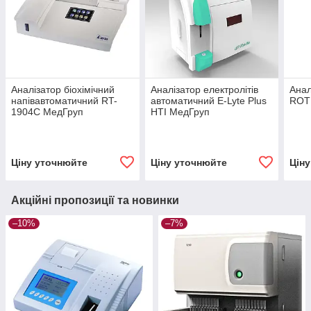
Аналізатор біохімічний
Аналізатор електролітів
Анал
напівавтоматичний RT-
автоматичний E-Lyte Plus
ROT
1904C МедГруп
HTI МедГруп
Ціну уточнюйте
Ціну уточнюйте
Цін
Акційні пропозиції та новинки
–10%
–7%