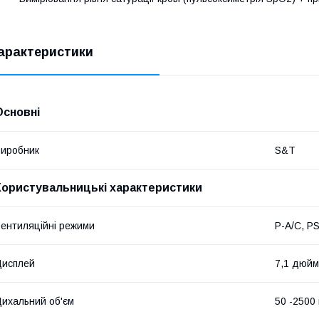
арактеристики
Основні
иробник
S&T
Користувальницькі характеристики
ентиляційні режими
P-A/C, P
Дисплей
7,1 дюйм
ихальний об'єм
50 -2500