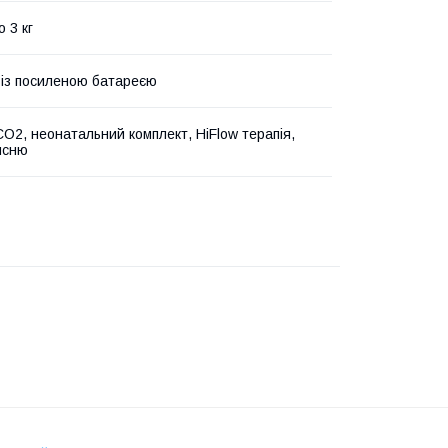
 3 кг
 із посиленою батареєю
CO2, неонатальний комплект, HiFlow терапія,
исню