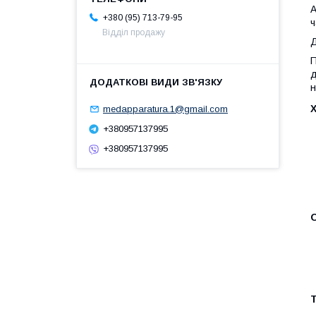
А
+380 (95) 713-79-95
ч
Відділ продажу
Д
П
д
н
medapparatura.1@gmail.com
+380957137995
+380957137995
Т