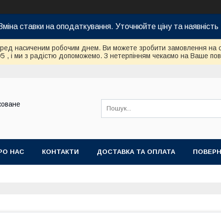
Зміна ставки на оподаткування. Уточнюйте ціну та наявність 
еред насиченим робочим днем. Ви можете зробити замовлення на 
95 , і ми з радістю допоможемо. З нетерпінням чекаємо на Ваше по
коване
РО НАС
КОНТАКТИ
ДОСТАВКА ТА ОПЛАТА
ПОВЕРН