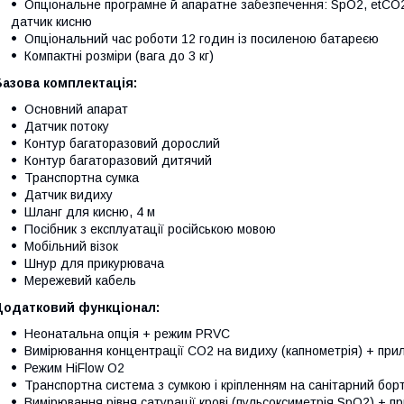
Опціональне програмне й апаратне забезпечення: SpO2, etCO2,
датчик кисню
Опціональний час роботи 12 годин із посиленою батареєю
Компактні розміри (вага до 3 кг)
азова комплектація:
Основний апарат
Датчик потоку
Контур багаторазовий дорослий
Контур багаторазовий дитячий
Транспортна сумка
Датчик видиху
Шланг для кисню, 4 м
Посібник з експлуатації російською мовою
Мобільний візок
Шнур для прикурювача
Мережевий кабель
Додатковий функціонал:
Неонатальна опція + режим PRVC
Вимірювання концентрації CO2 на видиху (капнометрія) + пр
Режим HiFlow O2
Транспортна система з сумкою і кріпленням на санітарний бор
Вимірювання рівня сатурації крові (пульсоксиметрія SpO2) + 