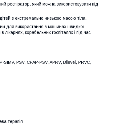
ний респіратор, який можна використовувати під
 дітей з екстремально низькою масою тіла.
ний для використання в машинах швидкої
в лікарнях, корабельних госпіталях і під час
 P-SIMV, PSV, CPAP-PSV, APRV, Bilevel, PRVC,
ева терапія