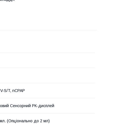
SV-S/T, nCPAP
овий Сенсорний РК-дисплей
 мл. (Опціонально до 2 мл)