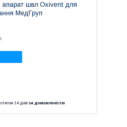
 апарат швл Oxivent для
ання МедГруп
8
ротягом 14 днів
за домовленістю