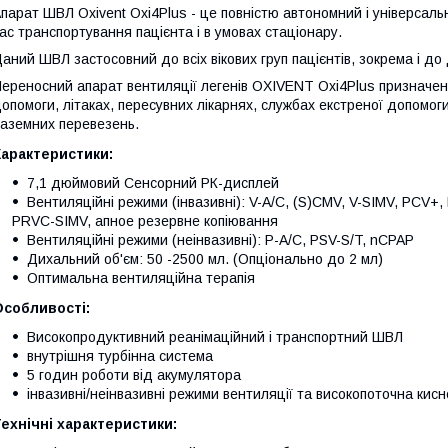
парат ШВЛ Oxivent Oxi4Plus - це повністю автономний і універсаль
ас транспортування пацієнта і в умовах стаціонару.
аний ШВЛ застосовний до всіх вікових груп пацієнтів, зокрема і до
ереносний апарат вентиляції легенів OXIVENT Oxi4Plus призначе
опомоги, літаках, пересувних лікарнях, службах екстреної допомоги 
аземних перевезень.
Характеристики:
7,1 дюймовий Сенсорний РК-дисплей
Вентиляційні режими (інвазивні): V-A/C, (S)CMV, V-SIMV, PCV+,
PRVC-SIMV, апное резервне копіювання
Вентиляційні режими (неінвазивні): P-A/C, PSV-S/T, nCPAP
Дихальний об'єм: 50 -2500 мл. (Опціонально до 2 мл)
Оптимальна вентиляційна терапія
Особливості:
Високопродуктивний реанімаційний і транспортний ШВЛ
внутрішня турбінна система
5 годин роботи від акумулятора
інвазивні/неінвазивні режими вентиляції та високопоточна кисн
ехнічні характеристики: