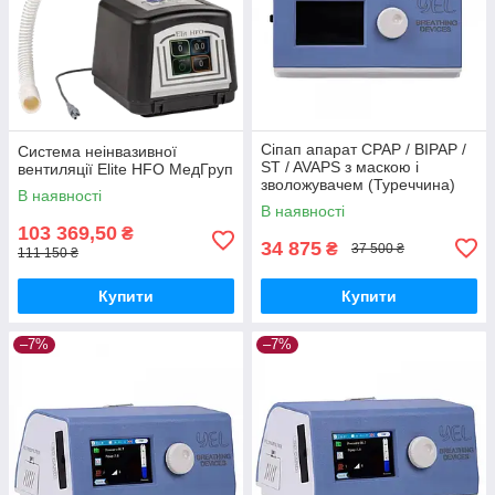
Сіпап апарат CPAP / BIPAP /
Система неінвазивної
ST / AVAPS з маскою і
вентиляції Elite HFO МедГруп
зволожувачем (Туреччина)
В наявності
Yel Elite МедГруп
В наявності
103 369,50
₴
34 875
₴
37 500 ₴
111 150 ₴
Купити
Купити
–7%
–7%