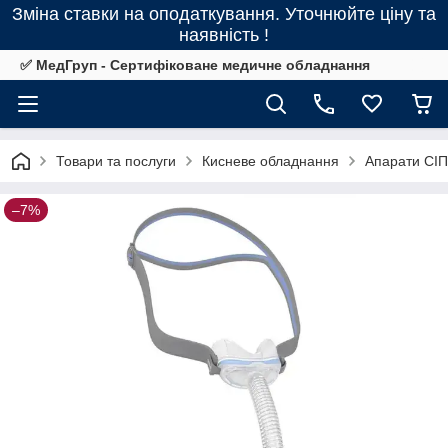
Зміна ставки на оподаткування. Уточнюйте ціну та
наявність !
✅ МедГруп - Сертифіковане медичне обладнання
Товари та послуги
Кисневе обладнання
Апарати СІ
–7%