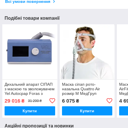
Всі умови повернення
Подібні товари компанії
Дихальний апарат СІПАП
Маска сіпап рото-
Маск
з маскою та зволожувачем
назальна Quattro Air
AirF
Yel Autocpap Foras з
розмір М МедГруп
Мед
МедГруп
29 016
6 075
4 6
₴
₴
31 200 ₴
Купити
Купити
Акційні пропозиції та новинки