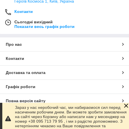
Героїв Космоса 1, Київ, Україна
Контакти
Сьогодні вихідний
Показати весь графік роботи
Про нас
Контакти
Доставка та оплата
Графік роботи
Повна версія сайту
Зараз у нас неробочий час, ми набираємося сил перед
насиченим робочим днем. Ви можете зробити замовлення
Сайт створено на маркетплейсі
Prom.ua
на сайті через Корзину або написати нам у месенджер на
номер +38 095 713 79 95 , і ми з радістю допоможемо. З
нетерпінням чекаємо на Ваше повідомлення та
Політика конфіденційності