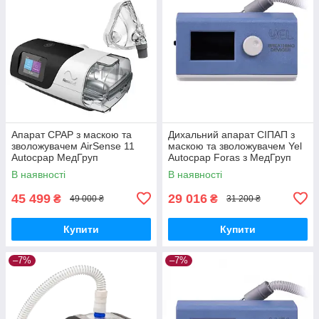
Апарат CPAP з маскою та
Дихальний апарат СІПАП з
зволожувачем AirSense 11
маскою та зволожувачем Yel
Autocpap МедГруп
Autocpap Foras з МедГруп
В наявності
В наявності
45 499
29 016
₴
₴
49 000 ₴
31 200 ₴
Купити
Купити
–7%
–7%