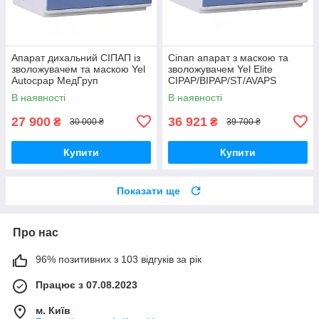
Апарат дихальний СІПАП із
Сіпап апарат з маскою та
зволожувачем та маскою Yel
зволожувачем Yel Elite
Autocpap МедГруп
CIPAP/BIPAP/ST/AVAPS
МедГруп
В наявності
В наявності
27 900
36 921
₴
₴
30 000 ₴
39 700 ₴
Купити
Купити
Показати ще
Про нас
96% позитивних з 103 відгуків за рік
Працює з 07.08.2023
м. Київ