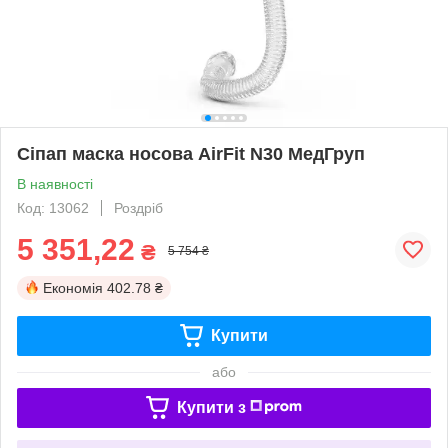
Сіпап маска носова AirFit N30 МедГруп
В наявності
Код: 13062
Роздріб
5 351,22
₴
5 754 ₴
Економія
402.78 ₴
Купити
або
Купити з