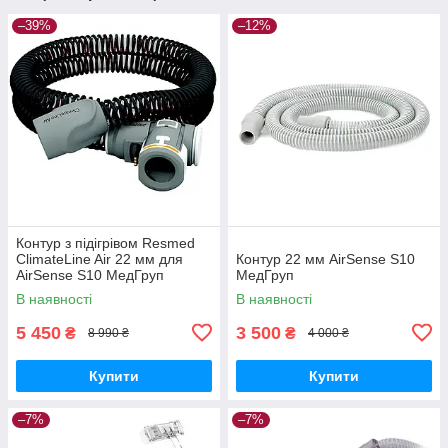
–39%
–12%
Контур з підігрівом Resmed
ClimateLine Air 22 мм для
Контур 22 мм AirSense S10
AirSense S10 МедГруп
МедГруп
В наявності
В наявності
5 450
3 500
₴
₴
8 990 ₴
4 000 ₴
Купити
Купити
–7%
–7%