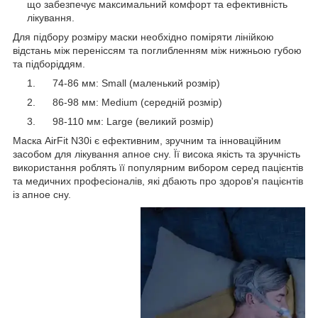
що забезпечує максимальний комфорт та ефективність
лікування.
Для підбору розміру маски необхідно поміряти лінійкою
відстань між переніссям та поглибленням між нижньою губою
та підборіддям.
74-86 мм: Small (маленький розмір)
86-98 мм: Medium (середній розмір)
98-110 мм: Large (великий розмір)
Маска AirFit N30i є ефективним, зручним та інноваційним
засобом для лікування апное сну. Її висока якість та зручність
використання роблять її популярним вибором серед пацієнтів
та медичних професіоналів, які дбають про здоров'я пацієнтів
із апное сну.