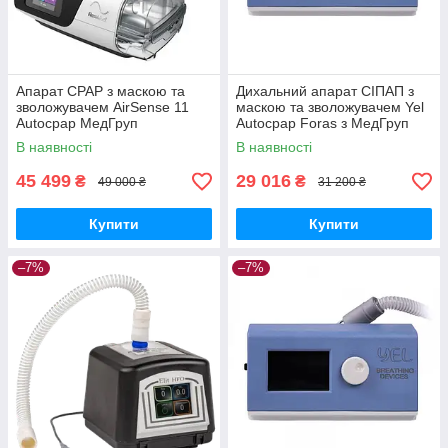
Апарат CPAP з маскою та
Дихальний апарат СІПАП з
зволожувачем AirSense 11
маскою та зволожувачем Yel
Autocpap МедГруп
Autocpap Foras з МедГруп
В наявності
В наявності
45 499
29 016
₴
₴
49 000 ₴
31 200 ₴
Купити
Купити
–7%
–7%