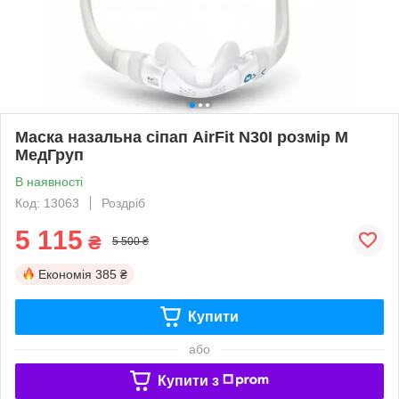
Маска назальна сіпап AirFit N30I розмір M
МедГруп
В наявності
Код: 13063
Роздріб
5 115
₴
5 500 ₴
Економія
385 ₴
Купити
або
Купити з