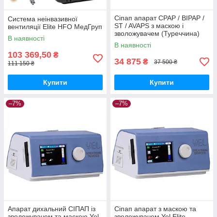
Сіпап апарат CPAP / BIPAP /
Система неінвазивної
ST / AVAPS з маскою і
вентиляції Elite HFO МедГруп
зволожувачем (Туреччина)
В наявності
Yel Elite МедГруп
В наявності
103 369,50
₴
34 875
₴
37 500 ₴
111 150 ₴
Купити
Купити
–7%
–7%
Апарат дихальний СІПАП із
Сіпап апарат з маскою та
зволожувачем та маскою Yel
зволожувачем Yel Elite