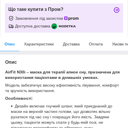
Що таке купити з Пром?
Замовлення під захистом
Доступна доставка
Опис
Характеристики
Доставка
Оплата
Умови п
Опис
AirFit N30i – маска для терапії апное сну, призначена для
використання пацієнтами в домашніх умовах.
Модель забезпечує високу ефективність лікування, комфорт
та зручність використання.
Особливості:
Дизайн включає гнучкий шланг, який приєднаний до
маски на верхній частині голови, що дозволяє вільно
рухатися під час сну і покращує його якість. Завдяки
цьому, пацієнти можуть спати у будь-якій позі, не
відчуваючи дискомфорту та обмежень руху.