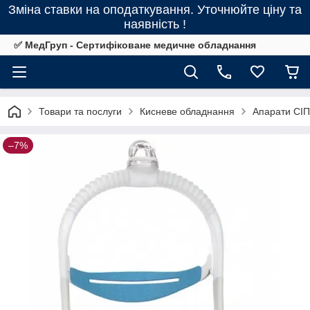
Зміна ставки на оподаткування. Уточнюйте ціну та
наявність !
✅ МедГруп - Сертифіковане медичне обладнання
Товари та послуги
Кисневе обладнання
Апарати СІ
–7%