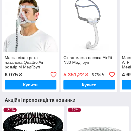
Маска сіпап рото-
Сіпап маска носова AirFit
Маск
назальна Quattro Air
N30 МедГруп
AirF
розмір М МедГруп
Мед
6 075
5 351,22
4 6
₴
₴
5 754 ₴
Купити
Купити
Акційні пропозиції та новинки
–39%
–12%