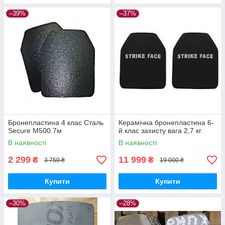
–39%
–37%
Бронепластина 4 клас Сталь
Керамічна бронепластина 6-
Secure М500 7м
й клас захисту вага 2,7 кг
В наявності
В наявності
2 299
11 999
₴
₴
3 750 ₴
19 000 ₴
Купити
Купити
–30%
–28%