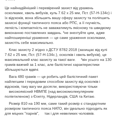
Це найнадійніший і перевірений захист від уражень
осколками, хвиль вибухів, куль 7.62 x 25 мм, Пст. (57-Н-134с) і
їх відскоків, вона збільшить вашу сферу захисту та поліпшить
захисні функції тактичного пояса або РПС, а її гнучкість,
легкість і компактність не заважатимуть якісному та швидкому
виконанню поставлених завдань. *не знехтуйте цим, адже
найпоширеніші ураження — це саме ураження осколками,
захистіть себе максимально.
Клас захисту 2 згідно з ДСТУ 8782:2018 (захищає від кулі
7.62 x 25 мм, Пст. (57-Н-134с.), осколків і хвиль вибухів), це
максимальний клас захисту за такої ваги. *він усього на 130
грамів важчий за 1 клас, але балістичні характеристики
збільшуються вдвічі.
Вага 480 грамів — це робить цей балістичний пакет
найлегшим і передовим способом захисту від осколків і
відскоків, таку вагу ми досягли, використовуючи тільки
високоякісний НВМПЕ (над високомолекулярним
поліетиленом) з Єгипту, Нідерландів, США та Китаю.
Розмір 810 на 190 мм, саме такий розмір є стандартним
розміром тактичного пояса НАТО, він ідеально підходить як
для міцних "парнів", так і для невеликих чоловіків.