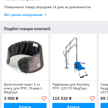
Повернення товару впродовж 14 днів за домовленістю
Всі умови повернення
Подібні товари компанії
Балістичний пакет 1-го
Підйомник для басейну
Смар
класу для РПС. Розмір L
ПГР- 120 ГО МедГруп
безд
МедГруп
L8T
3 000
114 532
69 
₴
₴
Купити
Купити