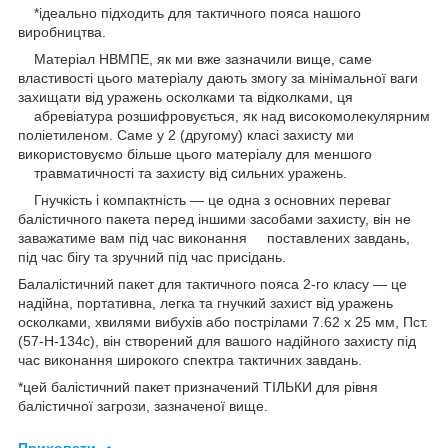
*ідеально підходить для тактичного пояса нашого
виробництва.
Матеріал НВМПЕ, як ми вже зазначили вище, саме
властивості цього матеріалу дають змогу за мінімальної ваги
захищати від уражень осколками та відколками, ця
абревіатура розшифровується, як над високомолекулярним
поліетиленом. Саме у 2 (другому) класі захисту ми
використовуємо більше цього матеріалу для меншого
травматичності та захисту від сильних уражень.
Гнучкість і компактність — це одна з основних переваг
балістичного пакета перед іншими засобами захисту, він не
заважатиме вам під час виконання поставлених завдань,
під час бігу та зручний під час присідань.
Балалістичний пакет для тактичного пояса 2-го класу — це
надійна, портативна, легка та гнучкий захист від уражень
осколками, хвилями вибухів або пострілами 7.62 x 25 мм, Пст.
(57-Н-134с), він створений для вашого надійного захисту під
час виконання широкого спектра тактичних завдань.
*цей балістичний пакет призначений ТІЛЬКИ для рівня
балістичної загрози, зазначеної вище.
Приховати