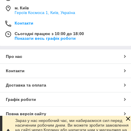
м. Київ
Героїв Космоса 1, Київ, Україна
Контакти
Сьогодні працює з 10:00 до 18:00
Показати весь графік роботи
Про нас
Контакти
Доставка та оплата
Графік роботи
Повна версія сайту
Зараз у нас неробочий час, ми набираємося сил перед
насиченим робочим днем. Ви можете зробити замовлення
Сайт створено на маркетплейсі
Prom.ua
на сайті через Корзину або написати нам у месенджер на