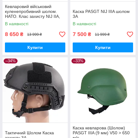
Кевларовий військовий
куленепробивний шолом.
Каска PASGT NIJ IIIA шолом
НАТО. Клас захисту NIJ ІІA,
3А
PASGT+Сертифікат
В наявності
В наявності
8 650
7 500
₴
₴
13 999 ₴
11 999 ₴
Купити
Купити
–34%
–33%
Каска кевларова (Шолом)
Тактичний Шолом Каска
PASGT IIIA (9 мм) V50 > 650
захисту 3А
м/с