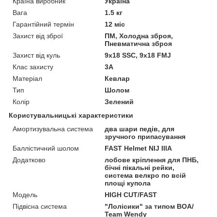
Країна виробник
Україна
Вага
1.5 кг
Гарантійний термін
12 міс
Захист від зброї
ПМ, Холодна зброя,
Пневматична зброя
Захист від куль
9х18 SSC, 9х18 FMJ
Клас захисту
3А
Матеріал
Кевлар
Тип
Шолом
Колір
Зелений
Користувальницькі характеристики
Амортизувальна система
два шари педів, для
зручного припасування
Баллістичний шолом
FAST Helmet NIJ IIIA
Додатково
лобове кріплення для ПНБ,
бічні пікальні рейки,
система велкро по всій
площі купола
Мoдель
HIGH CUT/FAST
Підвісна система
"Лолісики" за типом BOA/
Team Wendy