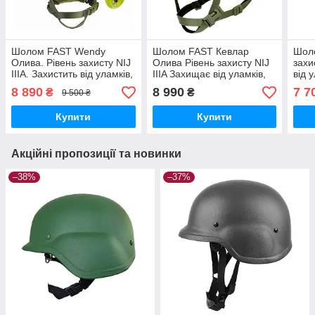
Шолом FAST Wendy
Шолом FAST Кевлар
Шоло
Олива. Рівень захисту NIJ
Олива Рівень захисту NIJ
захи
IIIA. Захистить від уламків,
IIIA Захищає від уламків,
від 
рикошетів та пістолетних
рикошетів і пістолетних
піст
8 890
8 990
7 7
₴
₴
9 500 ₴
куль МедГруп
куль МедГруп
Купити
Купити
Акційні пропозиції та новинки
–38%
–37%