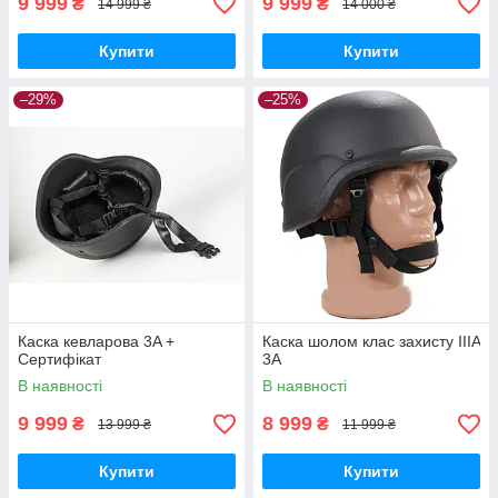
9 999
9 999
₴
₴
14 999 ₴
14 000 ₴
Купити
Купити
–29%
–25%
Каска кевларова 3A +
Каска шолом клас захисту IIIA
Сертифікат
3A
В наявності
В наявності
9 999
8 999
₴
₴
13 999 ₴
11 999 ₴
Купити
Купити