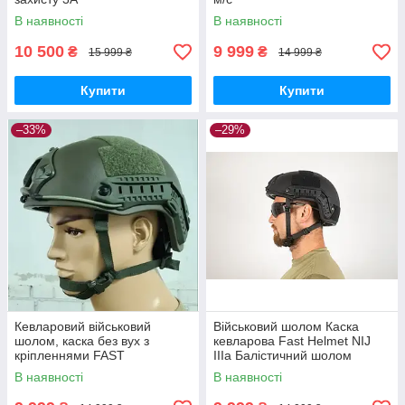
В наявності
В наявності
10 500
9 999
₴
₴
15 999 ₴
14 999 ₴
Купити
Купити
–33%
–29%
Кевларовий військовий
Військовий шолом Каска
шолом, каска без вух з
кевларова Fast Helmet NIJ
кріпленнями FAST
IIIa Балістичний шолом
В наявності
В наявності