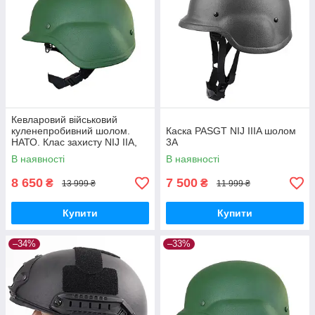
Кевларовий військовий
куленепробивний шолом.
Каска PASGT NIJ IIIA шолом
НАТО. Клас захисту NIJ ІІA,
3А
PASGT+Сертифікат
В наявності
В наявності
8 650
7 500
₴
₴
13 999 ₴
11 999 ₴
Купити
Купити
–34%
–33%