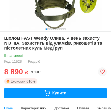
Шолом FAST Wendy Олива. Рівень захисту
NIJ IIIA. Захистить від уламків, рикошетів та
пістолетних куль МедГруп
В наявності
Код: 11528
Роздріб
8 890
₴
9 500 ₴
Економія
610 ₴
Купити
Опис
Характеристики
Доставка
Оплата
Умови п