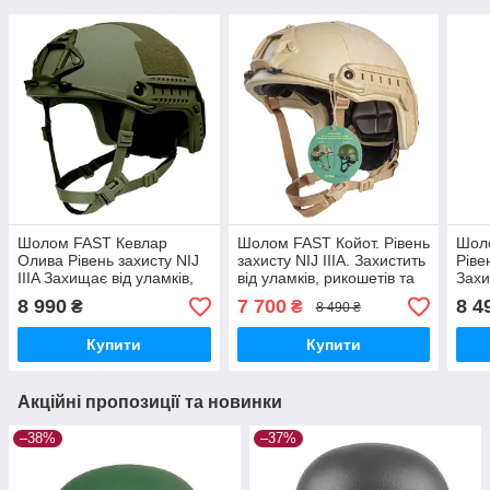
Шолом FAST Кевлар
Шолом FAST Койот. Рівень
Шол
Олива Рівень захисту NIJ
захисту NIJ IIIA. Захистить
Ріве
IIIA Захищає від уламків,
від уламків, рикошетів та
Захи
рикошетів і пістолетних
пістолетних куль МедГруп
рико
8 990
7 700
8 4
₴
₴
8 490 ₴
куль МедГруп
куль
Купити
Купити
Акційні пропозиції та новинки
–38%
–37%