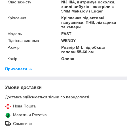
Клас захисту
NIJ IIIA, витримує осколки,
хвилі вибухів і постріли з
9MM Makarov і Luger
Кріплення
Кріплення під активні
навушники, ПНВ, ліхтарики
та кавери
Мoдель
FAST
Підвісна система
WENDY
Розмір
Розмір M-L під обхват
голови 55-60 см
Колір
Олива
Приховати
Умови доставки
Доставка здійснюється тільки по передоплаті.
Нова Пошта
Магазини Rozetka
Самовивіз