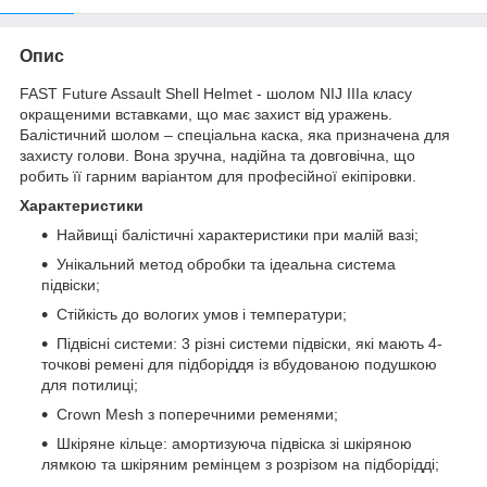
Опис
FAST Future Assault Shell Helmet - шолом NIJ IIIa класу
окращеними вставками, що має захист від уражень.
Балістичний шолом – спеціальна каска, яка призначена для
захисту голови. Вона зручна, надійна та довговічна, що
робить її гарним варіантом для професійної екіпіровки.
Характеристики
Найвищі балістичні характеристики при малій вазі;
Унікальний метод обробки та ідеальна система
підвіски;
Стійкість до вологих умов і температури;
Підвісні системи: 3 різні системи підвіски, які мають 4-
точкові ремені для підборіддя із вбудованою подушкою
для потилиці;
Crown Mesh з поперечними ременями;
Шкіряне кільце: амортизуюча підвіска зі шкіряною
лямкою та шкіряним ремінцем з розрізом на підборідді;