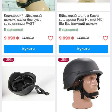
Кевларовий військовий
Військовий шолом Каска
шолом, каска без вух з
кевларова Fast Helmet NIJ
кріпленнями FAST
IIIa Балістичний шолом
В наявності
В наявності
9 999
9 999
₴
₴
14 999 ₴
14 000 ₴
Купити
Купити
–29%
–25%