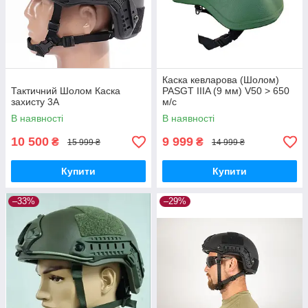
Каска кевларова (Шолом)
Тактичний Шолом Каска
PASGT IIIA (9 мм) V50 > 650
захисту 3А
м/с
В наявності
В наявності
10 500
9 999
₴
₴
15 999 ₴
14 999 ₴
Купити
Купити
–33%
–29%