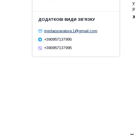
у
р
medapparatura.1@gmail.com
+380957137995
+380957137995