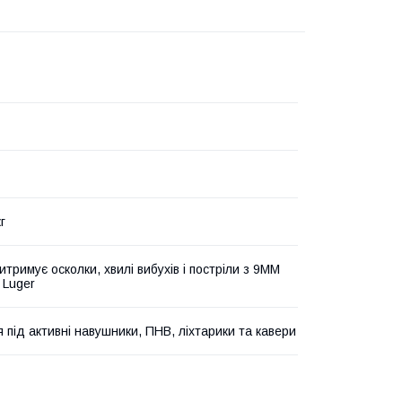
кг
 витримує осколки, хвилі вибухів і постріли з 9MM
 Luger
 під активні навушники, ПНВ, ліхтарики та кавери