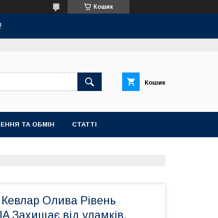
Кошик
!
Кошик
ЕННЯ ТА ОБМІН
СТАТТІ
Кевлар Олива Рівень
IIA Захищає від уламків,