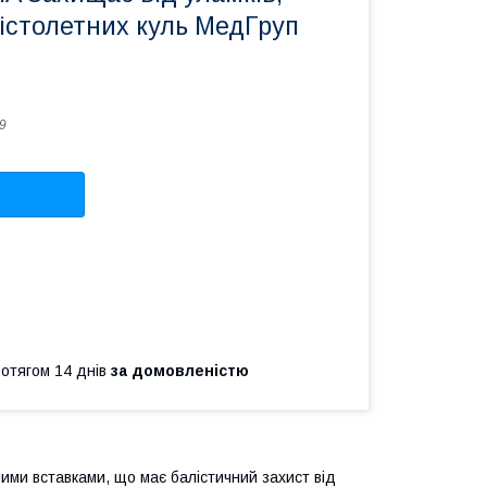
пістолетних куль МедГруп
9
ротягом 14 днів
за домовленістю
аними вставками, що має балістичний захист від