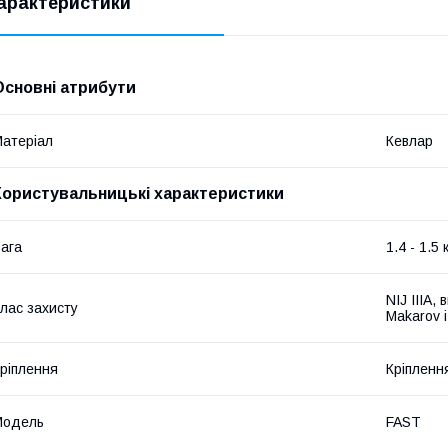
арактеристики
Основні атрибути
атеріал
Кевлар
Користувальницькі характеристики
ага
1.4 - 1.5 
NIJ IIIA,
лас захисту
Makarov і
ріплення
Кріплення
Мoдель
FAST