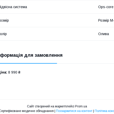
ідвісна система
Ops-core
озмір
Розмір M-
олір
Олива
нформація для замовлення
іна:
8 990 ₴
Сайт створений на маркетплейсі
Prom.ua
✅ МедГруп - Сертифіковане медичне обладнання |
Поскаржитися на контент
|
Політика кон