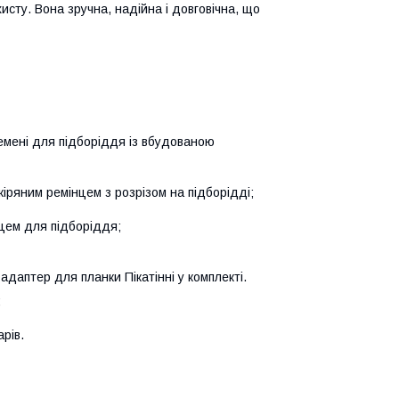
исту. Вона зручна, надійна і довговічна, що
і ремені для підборіддя із вбудованою
кіряним ремінцем з розрізом на підборідді;
нцем для підборіддя;
адаптер для планки Пікатінні у комплекті.
;
арів.