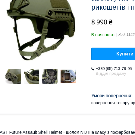
рикошетів і 
8 990 ₴
В наявності
Код:
1152
Купити
+380 (95) 713-79-95
Відділ продажу
повернення товару п
AST Future Assault Shell Helmet - шолом NIJ IIIa класу з пофарбов