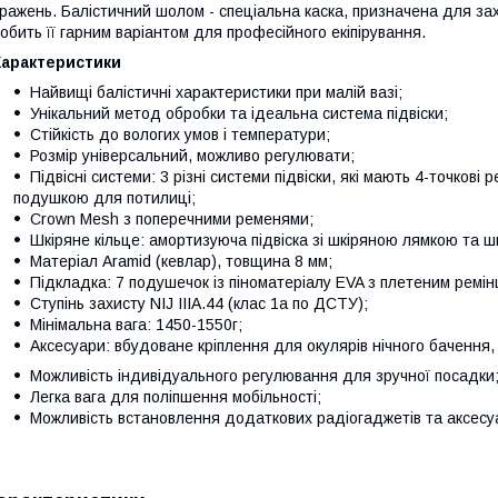
ражень. Балістичний шолом - спеціальна каска, призначена для зах
обить її гарним варіантом для професійного екіпірування.
Характеристики
Найвищі балістичні характеристики при малій вазі;
Унікальний метод обробки та ідеальна система підвіски;
Стійкість до вологих умов і температури;
Розмір універсальний, можливо регулювати;
Підвісні системи: 3 різні системи підвіски, які мають 4-точков
подушкою для потилиці;
Crown Mesh з поперечними ременями;
Шкіряне кільце: амортизуюча підвіска зі шкіряною лямкою та ш
Матеріал Aramid (кевлар), товщина 8 мм;
Підкладка: 7 подушечок із піноматеріалу EVA з плетеним ремі
Ступінь захисту NIJ IIIA.44 (клас 1а по ДСТУ);
Мінімальна вага: 1450-1550г;
Аксесуари: вбудоване кріплення для окулярів нічного бачення, 
Можливість індивідуального регулювання для зручної посадки
Легка вага для поліпшення мобільності;
Можливість встановлення додаткових радіогаджетів та аксесу