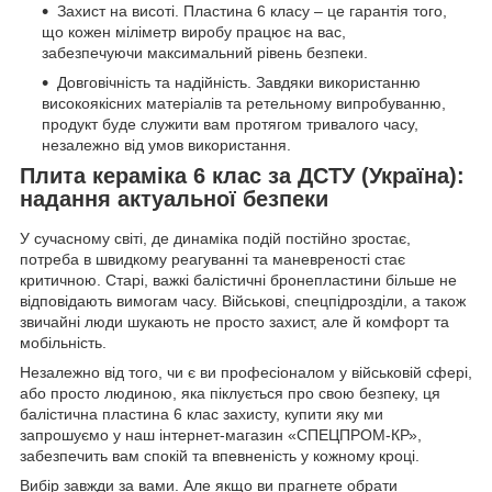
Захист на висоті. Пластина 6 класу – це гарантія того,
що кожен міліметр виробу працює на вас,
забезпечуючи максимальний рівень безпеки.
Довговічність та надійність. Завдяки використанню
високоякісних матеріалів та ретельному випробуванню,
продукт буде служити вам протягом тривалого часу,
незалежно від умов використання.
Плита кераміка 6 клас за ДСТУ (Україна):
надання актуальної безпеки
У сучасному світі, де динаміка подій постійно зростає,
потреба в швидкому реагуванні та маневреності стає
критичною. Старі, важкі балістичні бронепластини більше не
відповідають вимогам часу. Військові, спецпідрозділи, а також
звичайні люди шукають не просто захист, але й комфорт та
мобільність.
Незалежно від того, чи є ви професіоналом у військовій сфері,
або просто людиною, яка піклується про свою безпеку, ця
балістична пластина 6 клас захисту, купити яку ми
запрошуємо у наш інтернет-магазин «СПЕЦПРОМ-КР»,
забезпечить вам спокій та впевненість у кожному кроці.
Вибір завжди за вами. Але якщо ви прагнете обрати