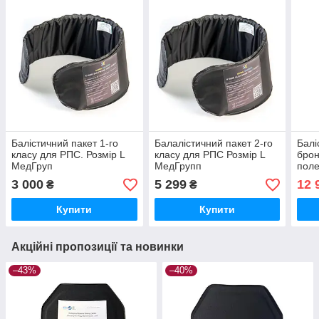
Балістичний пакет 1-го
Балалістичний пакет 2-го
Балі
класу для РПС. Розмір L
класу для РПС Розмір L
брон
МедГруп
МедГрупп
пол
3 000
5 299
12 
₴
₴
Купити
Купити
Акційні пропозиції та новинки
–43%
–40%