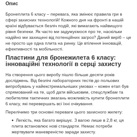
Опис
Бронеплита 6 класу – перевага, яка змінює правила гри в
сфері захисних технологій! Кожного дня на фронті в нашій
країні відбувається безліч подій, які вимагають найвищого
рівня безпеки. Як часто ми задумуємося про те, наскільки
надійно ми захищені від потенційних загроз? Даний виріб – це
не просто ще одна плита на ринку. Це втілення інновацій,
ефективності та мобільності.
Пластини для бронежилета 6 класу:
інноваційні технології в серці захисту
На створення цього виробу пішло більше десяти років
досліджень. Від безлічі лабораторних тестів до польових
випробувань у найекстремальніших умовах – кожен етап був
спрямований на те, щоб дати військовим, спецслужбам та
любителям тактичних змагань можливість купити бронеплити
6 класу, які перевершать всі їхні очікування.
Перелічимо три основні переваги цього захисного жилету:
Легкість, яка багато вирішує. З вагою лише в 2,8 кг, ця
плита встановлює нові стандарти. Немає потреби
жертвувати маневреністю заради захисту.