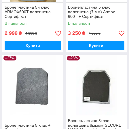
Бронепластина 5й клас
Бронепластина 5 клас
ARMOX600Т полегшена +
полегшена (7 мм) Armox
Сертифікат
600T + Сертифікат
В наявності
В наявності
2 999
3 250
₴
₴
4 300 ₴
4 500 ₴
Купити
Купити
–27%
–26%
Бронепластина 5клас
Бронепластина 5 клас +
полегшена 8мммм SECURE