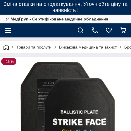
Зміна ставки на оподаткування. Уточнюйте ціну та
наявність !
✅ МедГруп - Сертифіковане медичне обладнання
Товари та послуги
Військова медицина та захист
Бро
–18%