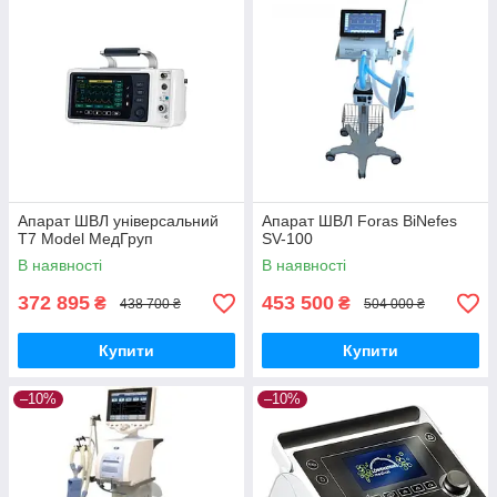
Апарат ШВЛ універсальний
Апарат ШВЛ Foras BiNefes
T7 Model МедГруп
SV-100
В наявності
В наявності
372 895
453 500
₴
₴
438 700 ₴
504 000 ₴
Купити
Купити
–10%
–10%