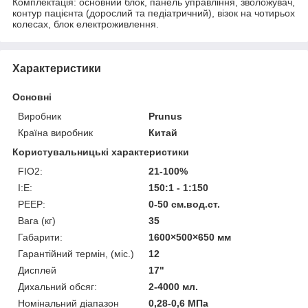
Комплектація: основний блок, панель управління, зволожувач,
контур пацієнта (дорослий та педіатричний), візок на чотирьох
колесах, блок електроживлення.
Характеристики
Основні
Виробник
Prunus
Країна виробник
Китай
Користувальницькі характеристики
FIO2:
21-100%
I:Е:
150:1 - 1:150
PEEP:
0-50 см.вод.ст.
Вага (кг)
35
Габарити:
1600×500×650 мм
Гарантійний термін, (міс.)
12
Дисплей
17"
Дихальний обсяг:
2-4000 мл.
Номінальний діапазон
0,28-0,6 МПа