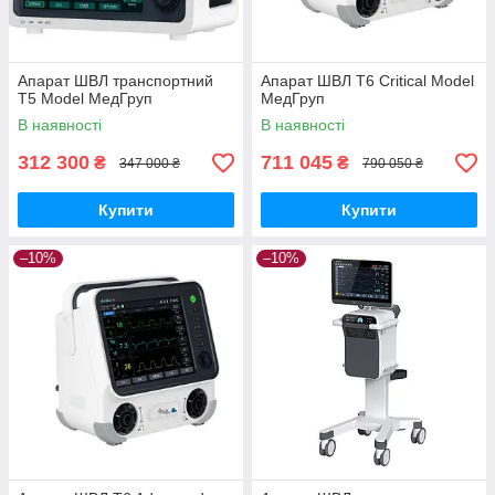
Апарат ШВЛ транспортний
Апарат ШВЛ T6 Critical Model
T5 Model МедГруп
МедГруп
В наявності
В наявності
312 300
711 045
₴
₴
347 000 ₴
790 050 ₴
Купити
Купити
–10%
–10%