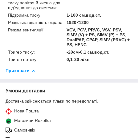
тиску повітря й кисню для
під'єднання до системи:
Підтримка тиску:
1-100 см.вод.ст.
Роздільна здатність екрана
1920×1200
Режим вентиляції
VCV, PCV, PRVC, VSV, PSV,
SIMV (V) + PS, SIMV (P) + PS,
DualPAP, CPAP, SIMV (PRVC) +
PS, HFNC
Тригер тиску:
-20см-0,1 см.вод.ст.
Тригер потоку:
0,1-20 л/хв
Приховати
Умови доставки
Доставка здійснюється тільки по передоплаті.
Нова Пошта
Магазини Rozetka
Самовивіз