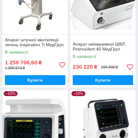
Апарат штучної вентиляції
Апарат неінвазивної ШВЛ
легень Іnspiration 7i МедГруп
PrismaVent 40 МедГруп
В наявності
В наявності
1 259 706,60
₴
230 220
₴
255 800 ₴
1 399 674 ₴
Купити
Купити
–10%
–10%