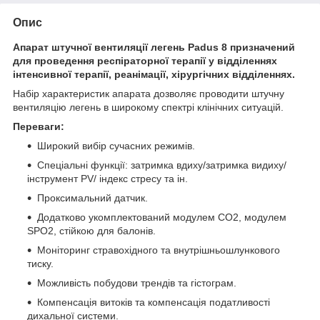
Опис
Апарат штучної вентиляції легень Padus 8 призначений
для проведення респіраторної терапії у відділеннях
інтенсивної терапії, реанімації, хірургічних відділеннях.
Набір характеристик апарата дозволяє проводити штучну
вентиляцію легень в широкому спектрі клінічних ситуацій.
Переваги:
Широкий вибір сучасних режимів.
Спеціальні функції: затримка вдиху/затримка видиху/
інструмент PV/ індекс стресу та ін.
Проксимальний датчик.
Додатково укомплектований модулем CO2, модулем
SPO2, стійкою для балонів.
Моніторинг стравохідного та внутрішньошлункового
тиску.
Можливість побудови трендів та гістограм.
Компенсація витоків та компенсація податливості
дихальної системи.