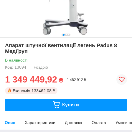
Апарат штучної вентиляції легень Padus 8
МедГруп
В наявності
Код: 13094
Роздріб
1 349 449,92
₴
1 482 912 ₴
Економія
133462.08 ₴
Купити
Опис
Характеристики
Доставка
Оплата
Умови п