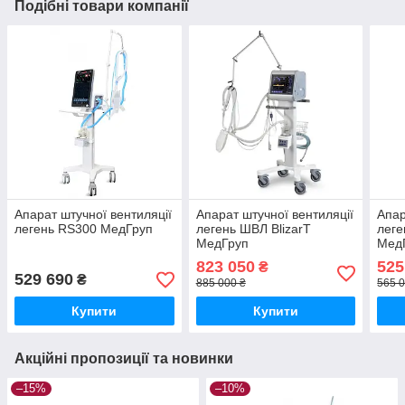
Подібні товари компанії
Апарат штучної вентиляції
Апарат штучної вентиляції
Апар
легень RS300 МедГруп
легень ШВЛ BlizarT
леге
МедГруп
Мед
823 050
525
₴
529 690
₴
885 000 ₴
565 0
Купити
Купити
Акційні пропозиції та новинки
–15%
–10%