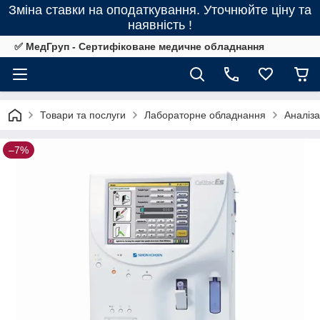
Зміна ставки на оподаткування. Уточнюйте ціну та
наявність !
✅ МедГруп - Сертифіковане медичне обладнання
Товари та послуги
Лабораторне обладнання
Аналіз
–7%