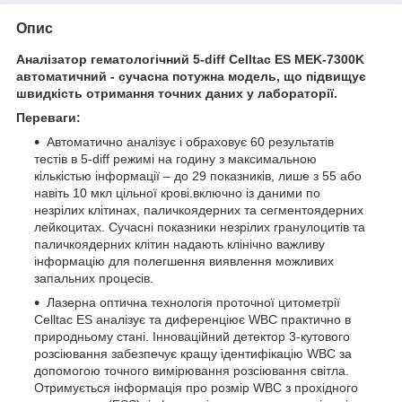
Опис
Аналізатор гематологічний 5-diff Celltac ES MEK-7300K
автоматичний - сучасна потужна модель, що підвищує
швидкість отримання точних даних у лабораторії.
Переваги:
Автоматично аналізує і обраховує 60 результатів
тестів в 5-diff режимі на годину з максимальною
кількістью інформації – до 29 показників, лише з 55 або
навіть 10 мкл цільної крові.включно із даними по
незрілих клітинах, паличкоядерних та сегментоядерних
лейкоцитах. Сучасні показники незрілих гранулоцитів та
паличкоядерних клітин надають клінічно важливу
інформацію для полегшення виявлення можливих
запальних процесів.
Лазерна оптична технологія проточної цитометрії
Celltac ES аналізує та диференціює WBC практично в
природньому стані. Інноваційний детектор 3-кутового
розсіювання забезпечує кращу ідентифікацію WBC за
допомогою точного вимірювання розсіювання світла.
Отримується інформація про розмір WBC з прохідного