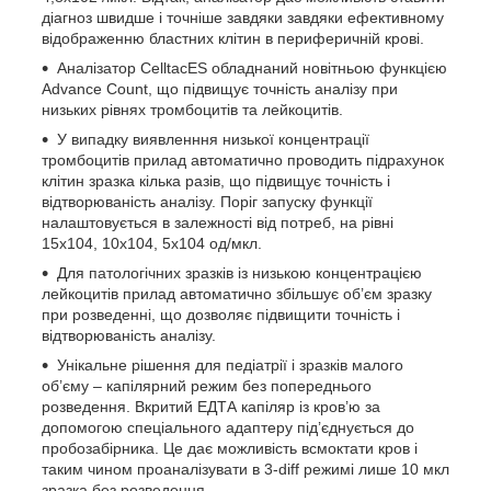
діагноз швидше і точніше завдяки завдяки ефективному
відображенню бластних клітин в периферичній крові.
Аналізатор CelltacES обладнаний новітньою функцією
Advance Count, що підвищує точність аналізу при
низьких рівнях тромбоцитів та лейкоцитів.
У випадку виявленння низької концентрації
тромбоцитів прилад автоматично проводить підрахунок
клітин зразка кілька разів, що підвищує точність і
відтворюваність аналізу. Поріг запуску функції
налаштовується в залежності від потреб, на рівні
15х104, 10х104, 5х104 од/мкл.
Для патологічних зразків із низькою концентрацією
лейкоцитів прилад автоматично збільшує об’єм зразку
при розведенні, що дозволяє підвищити точність і
відтворюваність аналізу.
Унікальне рішення для педіатрії і зразків малого
об’єму – капілярний режим без попереднього
розведення. Вкритий ЕДТА капіляр із кров’ю за
допомогою спеціального адаптеру під’єднується до
пробозабірника. Це дає можливість всмоктати кров і
таким чином проаналізувати в 3-diff режимі лише 10 мкл
зразка без розведення.