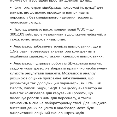
можуть бути збільшені простим дотиком до них.
Крім того, екран відображає покрокові інструкції для
вимірів, що дозволяє проводити виміри навіть
персоналу без спеціального навчання, зокрема,
черговому складу.
Прилад аналізує високі концентрації WBC – до
300х109 кл/л, що є незамінним в досліженні лейкемій, а
також точно вимірює низькі рівні.
Аналізатор забезпечує точність вимірювання, що в
1,5-2 рази перевершує аналізатори конкурентів із
подібними характеристиками і спектром вимірювання.
Аналізатор підтримує роботу із SD-картами пам’яті,
завдяки чому дозволяє зберігати практично необмежену
кількість результатів пацієнтів. Можливості аналізу
розширює опційне програмне забезпечення, що
розраховує такі дослідницькі параметри, як IG%, IG#,
Band%, Band#, Seg%, Seg#. При цьому аналізатор не
вимагає комп’ютера для керування і роботи, що
полегшує роботи з ним для персоналу, а також
економить місце на лабораторному столі. Для швидкого
внесення даних пацієнта в аналізатор може бути
використаний опційний сканер штрих-кодів.