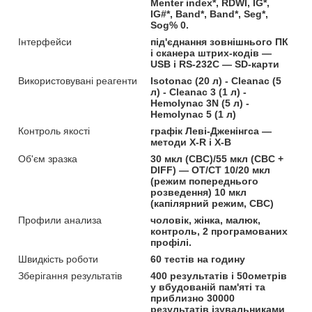
Menter index*, RDWI, IG*,
IG#*, Band*, Band*, Seg*,
Sog% 0.
Інтерфейси
під'єднання зовнішнього ПК
і сканера штрих-кодів —
USB і RS-232C — SD-карти
Використовувані реагенти
Isotonac (20 л) - Cleanac (5
л) - Cleanac 3 (1 л) -
Hemolynac 3N (5 л) -
Hemolynac 5 (1 л)
Контроль якості
графік Леві-Дженінгса —
методи X-R і X-B
Об'єм зразка
30 мкл (CBC)/55 мкл (CBC +
DIFF) — OT/CT 10/20 мкл
(режим попереднього
розведення) 10 мкл
(капілярний режим, CBC)
Профили анализа
чоловік, жінка, малюк,
контроль, 2 програмованих
профілі.
Швидкість роботи
60 тестів на годину
Зберігання результатів
400 результатів і 50ометрів
у вбудованій пам'яті та
приблизно 30000
результатів ізувальниками