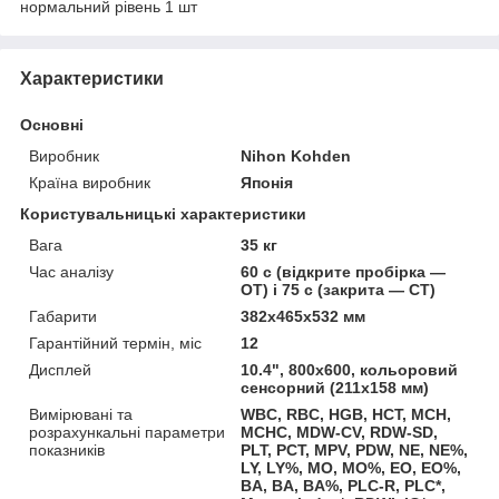
нормальний рівень 1 шт
Характеристики
Основні
Виробник
Nihon Kohden
Країна виробник
Японія
Користувальницькі характеристики
Вага
35 кг
Час аналізу
60 с (відкрите пробірка —
OT) і 75 с (закрита — CT)
Габарити
382х465х532 мм
Гарантійний термін, міс
12
Дисплей
10.4", 800х600, кольоровий
сенсорний (211х158 мм)
Вимірювані та
WBC, RBC, HGB, HCT, MCH,
розрахункальні параметри
MCHC, MDW-CV, RDW-SD,
показників
PLT, PCT, MPV, PDW, NE, NE%,
LY, LY%, MO, MO%, EO, EO%,
BA, BA, BA%, PLC-R, PLC*,