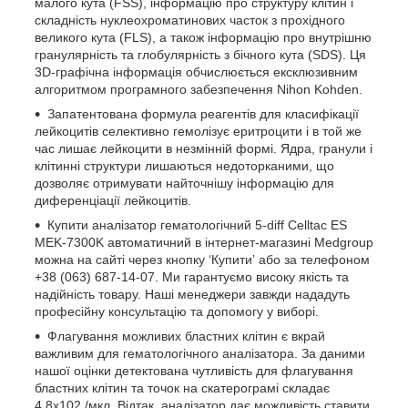
малого кута (FSS), інформацію про структуру клітин і
складність нуклеохроматинових часток з прохідного
великого кута (FLS), а також інформацію про внутрішню
гранулярність та глобулярність з бічного кута (SDS). Ця
3D-графічна інформація обчислюється ексклюзивним
алгоритмом програмного забезпечення Nihon Kohden.
Запатентована формула реагентів для класифікації
лейкоцитів селективно гемолізує еритроцити і в той же
час лишає лейкоцити в незмінній формі. Ядра, гранули і
клітинні структури лишаються недоторканими, що
дозволяє отримувати найточнішу інформацію для
диференціації лейкоцитів.
Купити аналізатор гематологічний 5-diff Celltac ES
MEK-7300K автоматичний в інтернет-магазині Medgroup
можна на сайті через кнопку ‘Купитиʼ або за телефоном
+38 (063) 687-14-07. Ми гарантуємо високу якість та
надійність товару. Наші менеджери завжди нададуть
професійну консультацію та допомогу у виборі.
Флагування можливих бластних клітин є вкрай
важливим для гематологічного аналізатора. За даними
нашої оцінки детектована чутливість для флагування
бластних клітин та точок на скатерограмі складає
4,8х102 /мкл. Відтак, аналізатор дає можливість ставити