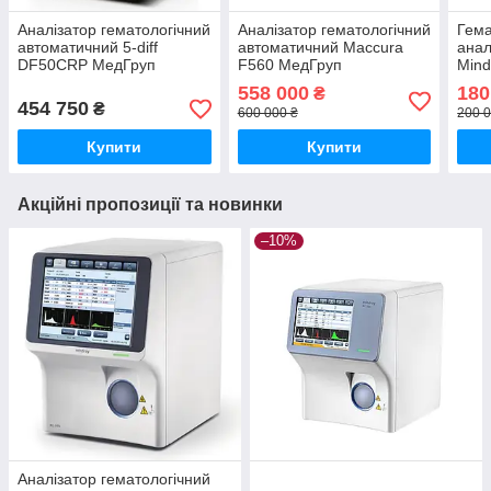
Аналізатор гематологічний
Аналізатор гематологічний
Гема
автоматичний 5-diff
автоматичний Maccura
анал
DF50CRP МедГруп
F560 МедГруп
Mind
558 000
180
₴
454 750
₴
600 000 ₴
200 0
Купити
Купити
Акційні пропозиції та новинки
–10%
Аналізатор гематологічний