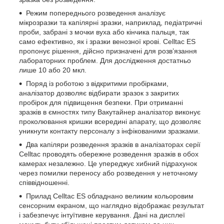
Режим попереднього розведення аналізує
мікрозразки та капілярні зразки, наприклад, педіатричні
проби, забрані з мочки вуха або кінчика пальця, так
само ефективно, як і зразки венозної крові. Celltac ES
пропонує рішення, дійсно призначені для розв’язання
лабораторних проблем. Для дослідження достатньо
лише 10 або 20 мкл.
Поряд із роботою з відкритими пробірками,
аналізатор дозволяє відбирати зразок з закритих
пробірок для підвищення безпеки. При отриманні
зразків в ємностях типу Вакутайнер аналізатор виконує
проколювання кришки всередині апарату, що дозволяє
уникнути контакту персоналу з інфікованими зразками.
Два капіляри розведення зразків в аналізаторах серії
Celltaс проводять обережне розведення зразків в обох
камерах незалежно. Це упереджує хибний підрахунок
через помилки переносу або розведення у неточному
співвідношенні.
Прилад Celltaс ES обладнано великим кольоровим
сенсорним екраном, що наглядно відображає результат
і забезпечує інтуїтивне керування. Дані на дисплеї