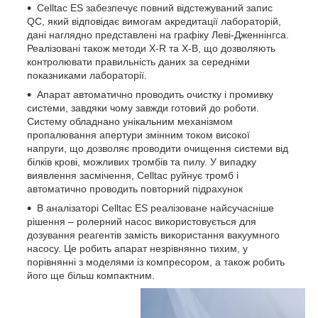
Celltac ES забезпечує повний відстежуваний запис
QC, який відповідає вимогам акредитації лабораторій,
дані наглядно представлені на графіку Леві-Дженнінгса.
Реалізовані також методи X-R та X-B, що дозволяють
контролювати правильність даних за середніми
показниками лабораторії.
Апарат автоматично проводить очистку і промивку
системи, завдяки чому завжди готовий до роботи.
Систему обладнано унікальним механізмом
пропалювання апертури змінним током високої
напруги, що дозволяє проводити очищення системи від
білків крові, можливих тромбів та пилу. У випадку
виявлення засмічення, Celltac руйнує тромб і
автоматично проводить повторний підрахунок
В аналізаторі Celltac ES реалізоване найсучасніше
рішення – ролерний насос використовується для
дозування реагентів замість використання вакуумного
насосу. Це робить апарат незрівнянно тихим, у
порівнянні з моделями із компресором, а також робить
його ще більш компактним.