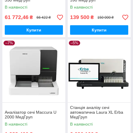
350 МедГруп
390 МедГруп
В наявності
В наявності
61 772,46
139 500
₴
₴
66 422 ₴
150 000 ₴
Купити
Купити
–7%
–5%
Станція аналізу сечі
Аналізатор сечі Maccura U
автоматична Laura XL Erba
2000 МедГруп
МедГруп
В наявності
В наявності