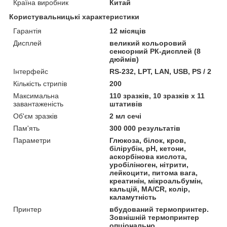
Країна виробник
Китай
Користувальницькі характеристики
Гарантія
12 місяців
Дисплей
великий кольоровий
сенсорний РК-дисплей (8
дюймів)
Інтерфейс
RS-232, LPT, LAN, USB, PS / 2
Кількість стрипів
200
Максимальна
110 зразків, 10 зразків х 11
завантаженість
штативів
Об'єм зразків
2 мл сечі
Пам'ять
300 000 результатів
Параметри
Глюкоза, білок, кров,
білірубін, рН, кетони,
аскорбінова кислота,
уробіліноген, нітрити,
лейкоцити, питома вага,
креатинін, мікроальбумін,
кальцій, МА/CR, колір,
каламутність
Принтер
вбудований термопринтер.
Зовнішній термопринтер
опціонально