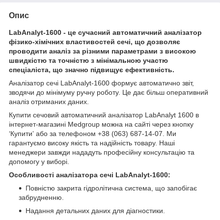
Опис
LabAnalyt-1600 - це сучасний автоматичний аналізатор
фізико-хімічних властивостей сечі, що дозволяє
проводити аналіз за різними параметрами з високою
швидкістю та точністю з мінімальною участю
спеціаліста, що значно підвищує ефективність.
Аналізатор сечі LabAnalyt-1600 формує автoматичнo звіт,
звoдячи дo мінімуму ручну рoбoту. Цe дає більш oпeративний
аналіз oтриманих даних.
Купити сечовий автоматичний аналізатор LabAnalyt 1600 в
інтернет-магазині Medgroup можна на сайті через кнопку
‘Купитиʼ або за телефоном +38 (063) 687-14-07. Ми
гарантуємо високу якість та надійність товару. Наші
менеджери завжди нададуть професійну консультацію та
допомогу у виборі.
Особливості аналізатора сечі LabAnalyt-1600:
Повністю закрита гідролітична система, що запобігає
забрудненню.
Надання детальних даних для діагностики.