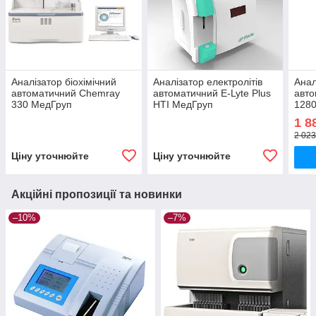
Аналізатор біохімічний
Аналізатор електролітів
Анал
автоматичний Chemray
автоматичний E-Lyte Plus
авто
330 МедГруп
HTI МедГруп
128
1 8
2 023
Ціну уточнюйте
Ціну уточнюйте
Акційні пропозиції та новинки
–10%
–7%