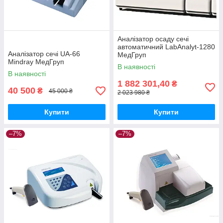
Аналізатор осаду сечі
автоматичний LabAnalyt-1280
Аналізатор сечі UA-66
МедГруп
Mindray МедГруп
В наявності
В наявності
1 882 301,40
₴
40 500
₴
45 000 ₴
2 023 980 ₴
Купити
Купити
–7%
–7%