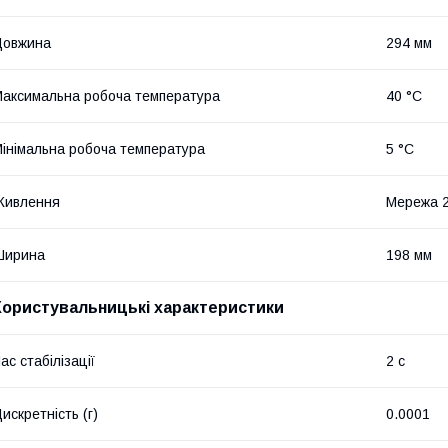
Довжина
294 мм
аксимальна робоча температура
40 °С
інімальна робоча температура
5 °С
Живлення
Мережа 
Ширина
198 мм
Користувальницькі характеристики
ас стабілізації
2 с
искретність (г)
0.0001