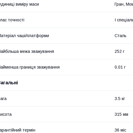
диниці виміру маси
Гран, Мом
лас точності
I спеціал
атеріал чаші/платформи
Сталь
айбільша межа зважування
252 г
айменша границя зважування
0.01 г
Загальні
ага
3.5 кг
исота
315 мм
арантійний термін
36 міс