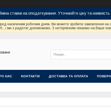
Зміна ставки на оподаткування. Уточнюйте ціну та наявність 
еред насиченим робочим днем. Ви можете зробити замовлення на 
95 , і ми з радістю допоможемо. З нетерпінням чекаємо на Ваше по
коване
РО НАС
КОНТАКТИ
ДОСТАВКА ТА ОПЛАТА
ПОВЕРН