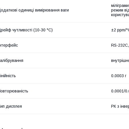
міліграми
одаткові одиниці вимірювання ваги
режим ві
користув
рейф чутливості (10-30 °C)
±2 ppm/°
нтерфейс
RS-232C,
алібрування
внутрішн
інійність
0.0003 г
овторюваність
0.0001/0.
ип дисплея
РК з інве