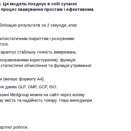
і. Ця модель поєднує в собі сучасні
и процес зважування простим і ефективним.
ілізацію результатів за 2 секунди, клас
антистатичним покриттям і розсувними
толі.
арантує стабільну точність вимірювань.
рограмованими користувачем), функція
, статистичні обчислення та функція утримання
мм (менше формату А4).
я даних GLP, GMP, GCP, ISO.
азині Medgroup можна на сайті через кнопку
ку якість та надійність товару. Наші менеджери
ортної роботи.