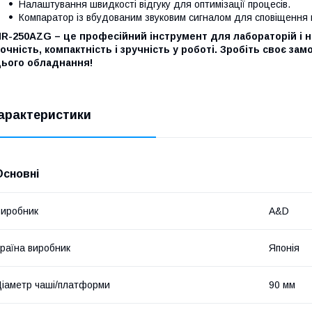
Налаштування швидкості відгуку для оптимізації процесів.
Компаратор із вбудованим звуковим сигналом для сповіщення 
HR-250AZG – це професійний інструмент для лабораторій і 
очність, компактність і зручність у роботі. Зробіть своє за
цього обладнання!
арактеристики
Основні
иробник
A&D
раїна виробник
Японія
іаметр чаші/платформи
90 мм