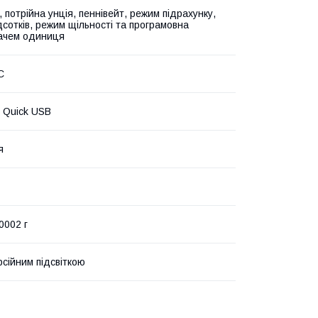
, потрійна унція, пеннівейт, режим підрахунку,
дсотків, режим щільності та програмовна
ачем одиниця
C
 Quick USB
я
0002 г
рсійним підсвіткою