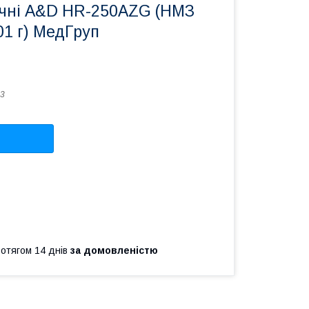
ичні A&D HR-250AZG (НМЗ
001 г) МедГруп
3
ротягом 14 днів
за домовленістю