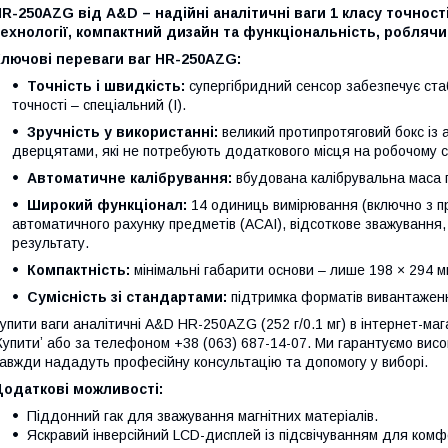
R-250AZG від A&D – надійні аналітичні ваги 1 класу точност
ехнології, компактний дизайн та функціональність, робляч
Ключові переваги ваг HR-250AZG:
Точність і швидкість:
супергібридний сенсор забезпечує стаб
точності – спеціальний (І).
Зручність у використанні:
великий протипротяговий бокс із 
дверцятами, які не потребують додаткового місця на робочому с
Автоматичне калібрування:
вбудована калібрувальна маса г
Широкий функціонал:
14 одиниць вимірювання (включно з п
автоматичного рахунку предметів (ACAI), відсоткове зважування
результату.
Компактність:
мінімальні габарити основи – лише 198 × 294 
Сумісність зі стандартами:
підтримка форматів вивантаженн
упити ваги аналітичні A&D HR-250AZG (252 г/0.1 мг) в інтернет-маг
Купитиʼ або за телефоном +38 (063) 687-14-07. Ми гарантуємо висо
авжди нададуть професійну консультацію та допомогу у виборі.
Додаткові можливості:
Піддонний гак для зважування магнітних матеріалів.
Яскравий інверсійний LCD-дисплей із підсвічуванням для комф