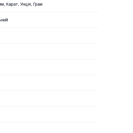
м, Карат, Унція, Грам
ьний