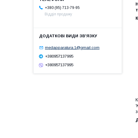
H
+380 (95) 713-79-95
т
Відділ продажу
medapparatura.1@gmail.com
+380957137995
+380957137995
К
‘
з