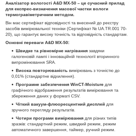
Аналізатор вологості A&D MX-50 – це сучасний прилад
для експрес-визначення масової частки вологи
термогравіметричним методом.
Він має сертифікат відповідності та внесений до реєстру
засобів вимірювальної техніки (Сертифікат № UA.TR.001 70-
20), що гарантує високу точність та відповідність стандартам.
Основні переваги A&D MX-50:
Швидке та рівномірне нагрівання
завдяки
галогеновій лампі і інноваційній технології вторинного
випромінювання SRA.
Висока повторюваність
вимірювань з точністю до
0,01% (стандартне відхилення).
Програмне забезпечення WinCT-Moisture
для
графічного відображення результатів вимірювання та
збереження даних у форматі CSV.
Чіткий вакуум-флюоресцентний дисплей
для
зручного перегляду результатів.
Чотири програми вимірювання
для різних типів
зразків: стандартний режим, швидкий режим, режим
автоматичного завершення, таймер, ручний режим.