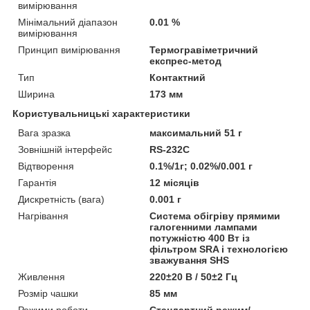
вимірювання
Мінімальний діапазон
0.01 %
вимірювання
Принцип вимірювання
Термогравіметричний
експрес-метод
Тип
Контактний
Ширина
173 мм
Користувальницькі характеристики
Вага зразка
максимальний 51 г
Зовнішній інтерфейс
RS-232C
Відтворення
0.1%/1г; 0.02%/0.001 г
Гарантія
12 місяців
Дискретність (вага)
0.001 г
Нагрівання
Система обігріву прямими
галогенними лампами
потужністю 400 Вт із
фільтром SRA і технологією
зважування SHS
Живлення
220±20 В / 50±2 Гц
Розмір чашки
85 мм
Режими роботи
Стандартний режим/