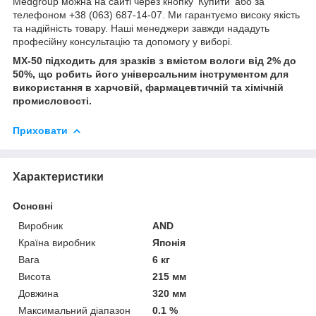
Medgroup можна на сайті через кнопку ‘Купитиʼ або за
телефоном +38 (063) 687-14-07. Ми гарантуємо високу якість
та надійність товару. Наші менеджери завжди нададуть
професійну консультацію та допомогу у виборі.
MX-50 підходить для зразків з вмістом вологи від 2% до
50%, що робить його універсальним інструментом для
використання в харчовій, фармацевтичній та хімічній
промисловості.
Приховати
Характеристики
Основні
Виробник
AND
Країна виробник
Японія
Вага
6 кг
Висота
215 мм
Довжина
320 мм
Максимальний діапазон
0.1 %