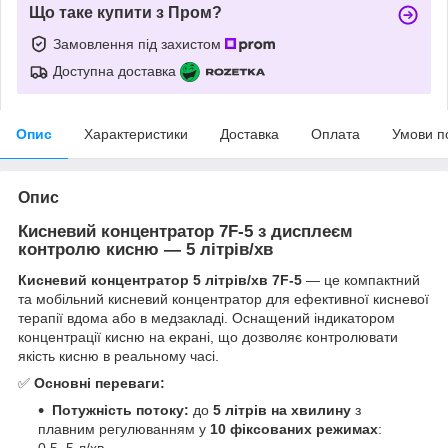
Що таке купити з Пром?
Замовлення під захистом
Доступна доставка
Опис
Характеристики
Доставка
Оплата
Умови п
Опис
Кисневий концентратор 7F-5 з дисплеєм
контролю кисню — 5 літрів/хв
Кисневий концентратор 5 літрів/хв
7F-5
— це компактний
та мобільний кисневий концентратор для ефективної кисневої
терапії вдома або в медзакладі. Оснащений індикатором
концентрації кисню на екрані, що дозволяє контролювати
якість кисню в реальному часі.
✅
Основні переваги:
Потужність потоку:
до
5 літрів на хвилину
з
плавним регулюванням у
10 фіксованих режимах
:
0,5–5 л/хв