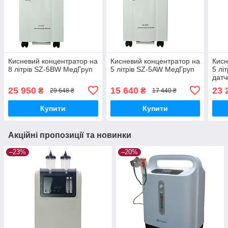
Кисневий концентратор на
Кисневий концентратор на
Кисн
8 літрів SZ-5BW МедГруп
5 літрів SZ-5AW МедГруп
5 лі
датч
25 950
15 640
23 
₴
₴
29 648 ₴
17 440 ₴
Купити
Купити
Акційні пропозиції та новинки
–23%
–20%