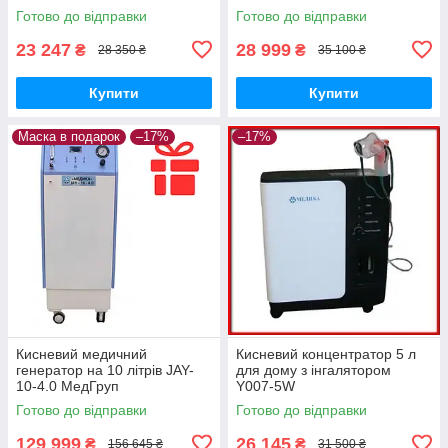
МедГруп
Готово до відправки
Готово до відправки
23 247
28 999
₴
₴
28 350 ₴
35 100 ₴
Купити
Купити
Маска в подарок
–17%
–17%
Кисневий медичний
Кисневий концентратор 5 л
генератор на 10 літрів JAY-
для дому з інгалятором
10-4.0 МедГруп
Y007-5W
Готово до відправки
Готово до відправки
129 999
26 145
₴
₴
156 645 ₴
31 500 ₴