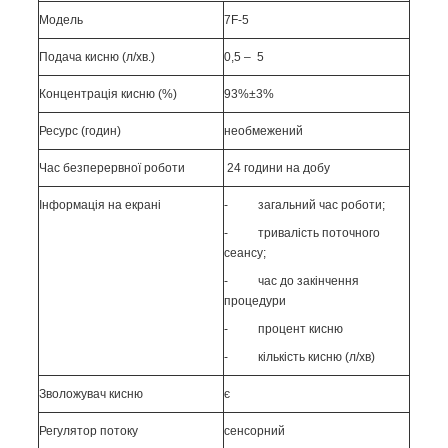
Модель
7F-
5
Подача кисню (л/хв.)
0,5 – 5
Концентрація кисню (%)
93%±3%
Ресурс (годин)
необмежений
Час безперервної роботи
24 години на добу
Інформація на екрані
- загальний час роботи;
- тривалість поточного
сеансу;
- час до закінчення
процедури
- процент кисню
- кількість кисню (л/хв)
Зволожувач кисню
є
Регулятор потоку
сенсорний