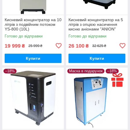
Кисневий концентратор на 10
Кисневий концентратор на 5
літрів з подвійним потоком
літрів з опцією насичення
YS-800 (10L)
кисню аніонами "ANION"
Y007C-5W
Готово до відправки
Готово до відправки
19 999
26 100
₴
₴
25 999 ₴
32 625 ₴
Купити
Купити
–18%
Маска в подарунок
–18%