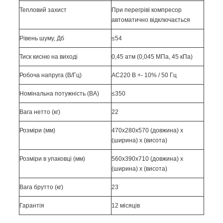
Тепловий захист
При перегріві компресор
автоматично відключається
Рівень шуму, Дб
≤
54
Тиск кисню на виході
0,
45
атм (0,0
45
МПа, 4
5
кПа)
Робоча напруга (В/Гц)
АС220 В +- 10% / 50 Гц
Номінальна потужність (ВА)
≤
350
Вага нетто (кг)
22
Розміри (мм)
470
х
280
х
570
(довжина) х
(ширина) х (висота)
Розміри в упаковці (мм)
560
х
390
х
710
(довжина) х
(ширина) х (висота)
Вага брутто (кг)
23
Гарантія
12 місяців