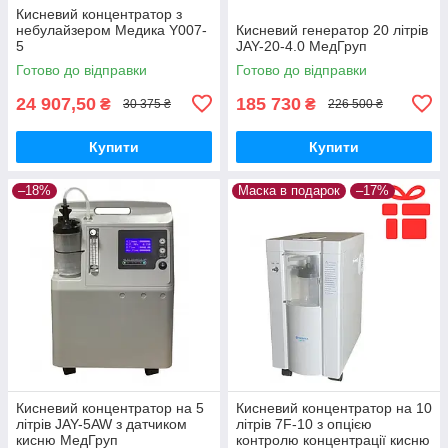
Кисневий концентратор з
небулайзером Медика Y007-
Кисневий генератор 20 літрів
5
JAY-20-4.0 МедГруп
Готово до відправки
Готово до відправки
24 907,50
185 730
₴
₴
30 375 ₴
226 500 ₴
Купити
Купити
–18%
Маска в подарок
–17%
Кисневий концентратор на 5
Кисневий концентратор на 10
літрів JAY-5AW з датчиком
літрів 7F-10 з опцією
кисню МедГруп
контролю концентрації кисню