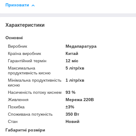
Приховати
Характеристики
Основні
Виробник
Медапаратура
Країна виробник
Китай
Гарантійний термін
12 міс
Максимальна
5 літр/хв
продуктивність кисню
Мінімальна продуктивність
1 літр/хв
кисню
Насиченість потоку киснем
93 %
Живлення
Мережа 220В
Похибка
±3%
Споживана потужність
350 Вт
Стан
Новий
Габаритні розміри