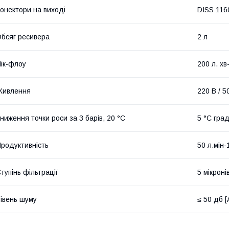
онектори на виході
DISS 1160
бсяг ресивера
2 л
ік-флоу
200 л. хв
Живлення
220 В / 5
ниження точки роси за 3 барів, 20 °C
5 °C гра
родуктивність
50 л.мін-
тупінь фільтрації
5 мікроні
івень шуму
≤ 50 дб [