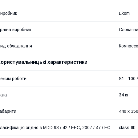
иробник
Ekom
раїна виробник
Словачч
ид обладнання
Компрес
Користувальницькі характеристики
ежим роботи
S1 - 100
ага
34 кг
абарити
440 x 350
ласифікація згідно з MDD 93 / 42 / EEC, 2007 / 47 / EC
class IIb