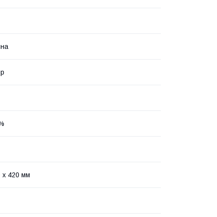
ина
ор
 %
 x 420 мм