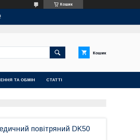
Кошик
!
Кошик
ЕННЯ ТА ОБМІН
СТАТТІ
едичний повітряний DK50