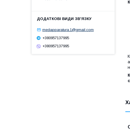
К
medapparatura.1@gmail.com
+380957137995
+380957137995
К
а
н
с
Х