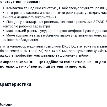
онструктивні переваги:
Компактна та надійна конструкція забезпечує зручність розміщ
Інтегрована система зниження точки роси гарантує подачу чис
вимогам медичного використання.
Працює у стандартних режимах, включно з режимами STAND-BY
контролю робочих параметрів.
Має низький рівень шуму, що створює комфортні умови для пац
Може комплектуватись мобільним візком з гальмівними колес
чи іншого обладнання.
упити компресор медичний повітряний DK50 DE в інтернет-магазині
бо за телефоном +38 (063) 687-14-07. Ми гарантуємо високу якіст
ададуть професійну консультацію та допомогу у виборі.
Компресор DK50 DE — це надійне та компактне рішення для 
истемах штучної вентиляції легень та анестезії.
арактеристики
Основні