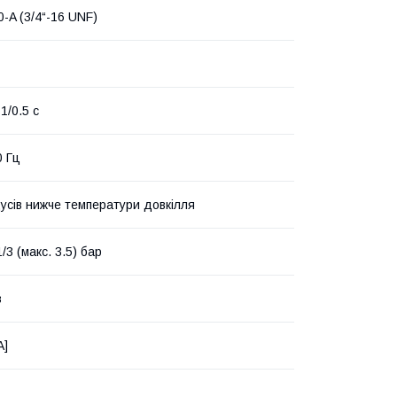
-A (3/4“-16 UNF)
-1/0.5 c
0 Гц
дусів нижче температури довкілля
1/3 (макс. 3.5) бар
в
A]