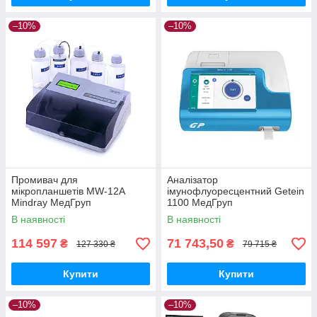
–10%
–10%
Промивач для
Аналізатор
мікропланшетів MW-12A
імунофлуоресцентний Getein
Mindray МедГруп
1100 МедГруп
В наявності
В наявності
114 597
71 743,50
₴
₴
127 330 ₴
79 715 ₴
Купити
Купити
–10%
–10%