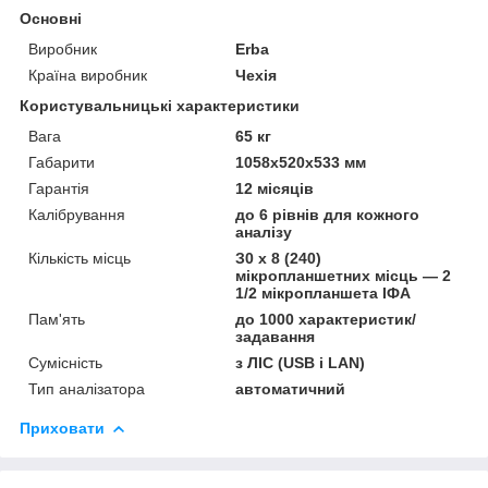
Основні
Виробник
Erba
Країна виробник
Чехія
Користувальницькі характеристики
Вага
65 кг
Габарити
1058х520х533 мм
Гарантія
12 місяців
Калібрування
до 6 рівнів для кожного
аналізу
Кількість місць
З0 х 8 (240)
мікропланшетних місць — 2
1/2 мікропланшета ІФА
Пам'ять
до 1000 характеристик/
задавання
Сумісність
з ЛІС (USB і LAN)
Тип аналізатора
автоматичний
Приховати