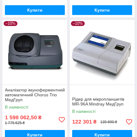
Купити
Купити
–10%
–10%
Аналізатор імуноферментний
автоматичний Chorus Trio
Рідер для мікропланшетів
МедГруп
MR-96A Mindray МедГруп
В наявності
В наявності
1 598 062,50
₴
122 301
₴
135 890 ₴
1 775 625 ₴
Купити
Купити