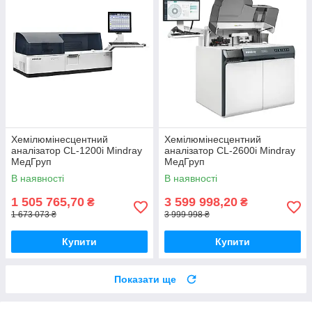
Хемілюмінесцентний
Хемілюмінесцентний
аналізатор CL-1200i Mindray
аналізатор CL-2600і Mindray
МедГруп
МедГруп
В наявності
В наявності
1 505 765,70
3 599 998,20
₴
₴
1 673 073 ₴
3 999 998 ₴
Купити
Купити
Показати ще