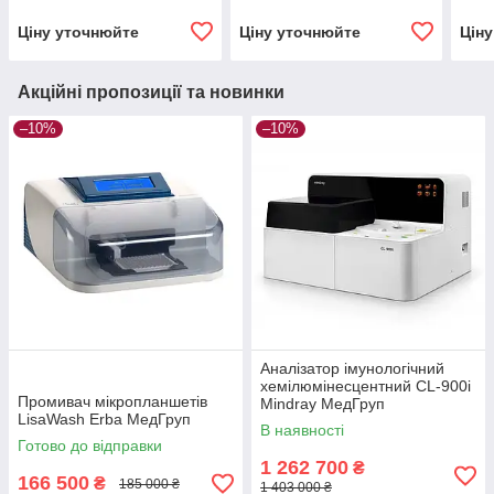
Ціну уточнюйте
Ціну уточнюйте
Цін
Акційні пропозиції та новинки
–10%
–10%
Аналізатор імунологічний
хемілюмінесцентний CL-900i
Промивач мікропланшетів
Mindray МедГруп
LisaWash Erba МедГруп
В наявності
Готово до відправки
1 262 700
₴
166 500
₴
185 000 ₴
1 403 000 ₴