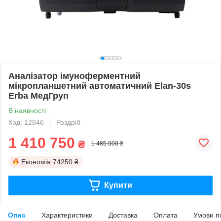
Аналізатор імуноферментний
мікропланшетний автоматичний Elan-30s
Erba МедГруп
В наявності
Код: 12846
Роздріб
1 410 750
₴
1 485 000 ₴
Економія
74250 ₴
Купити
Опис
Характеристики
Доставка
Оплата
Умови п