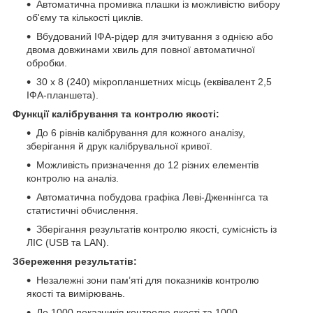
Автоматична промивка плашки із можливістю вибору
об'єму та кількості циклів.
Вбудований ІФА-рідер для зчитування з однією або
двома довжинами хвиль для повної автоматичної
обробки.
30 х 8 (240) мікропланшетних місць (еквівалент 2,5
ІФА-планшета).
Функції калібрування та контролю якості:
До 6 рівнів калібрування для кожного аналізу,
зберігання й друк калібрувальної кривої.
Можливість призначення до 12 різних елементів
контролю на аналіз.
Автоматична побудова графіка Леві-Дженнінгса та
статистичні обчислення.
Зберігання результатів контролю якості, сумісність із
ЛІС (USB та LAN).
Збереження результатів:
Незалежні зони пам’яті для показників контролю
якості та вимірювань.
До 1000 показників контролю якості та 1000